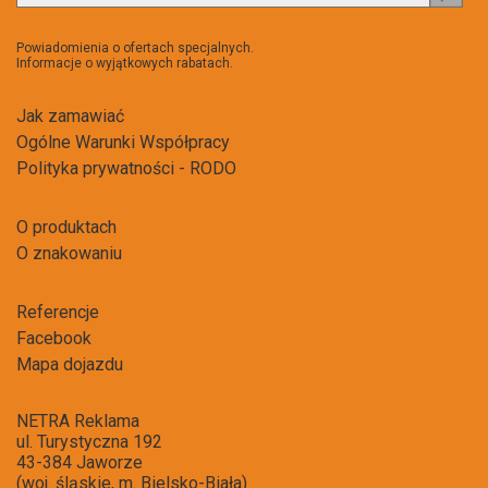
do
newsl
Powiadomienia o ofertach specjalnych.
Informacje o wyjątkowych rabatach.
Jak zamawiać
Ogólne Warunki Współpracy
Polityka prywatności - RODO
O produktach
O znakowaniu
Referencje
Facebook
Mapa dojazdu
NETRA Reklama
ul. Turystyczna 192
43-384 Jaworze
(woj. śląskie, m. Bielsko-Biała)