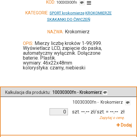
KOD:
10030300fn
KATEGORIE:
SPORT krokomierze
KROKOMIERZE
SKAKANKI DO ĆWICZEŃ
Krokomierz
NAZWA:
Mierzy liczbę kroków 1-99,999.
OPIS:
Wyświetlacz LCD, zapięcie do paska,
automatyczny wyłącznik. Dołączone
baterie. Plastik.
wymiary: 46x22x48mm
kolorystyka: czarny, niebieski
Kalkulacja dla produktu:
10030300fn - Krokomierz
10030300fn - Krokomierz
szt.
--.--
zł/szt.
=
--.--
zł
Zapytaj o cenę.
Dodaj