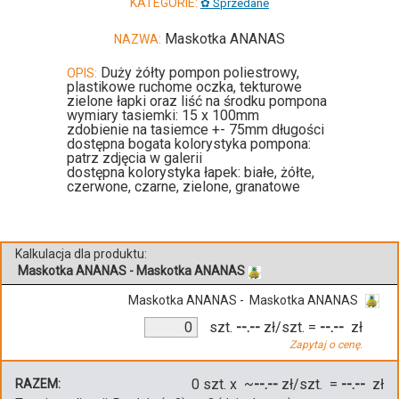
KATEGORIE:
✿ Sprzedane
Maskotka ANANAS
NAZWA:
Duży żółty pompon poliestrowy,
OPIS:
plastikowe ruchome oczka, tekturowe
zielone łapki oraz liść na środku pompona
wymiary tasiemki: 15 x 100mm
zdobienie na tasiemce +- 75mm długości
dostępna bogata kolorystyka pompona:
patrz zdjęcia w galerii
dostępna kolorystyka łapek: białe, żółte,
czerwone, czarne, zielone, granatowe
Kalkulacja dla produktu:
Maskotka ANANAS - Maskotka ANANAS
Maskotka ANANAS - Maskotka ANANAS
szt.
--.--
zł/szt.
=
--.--
zł
Zapytaj o cenę.
0
szt. x ~
--.--
zł/szt. =
--.--
zł
RAZEM: