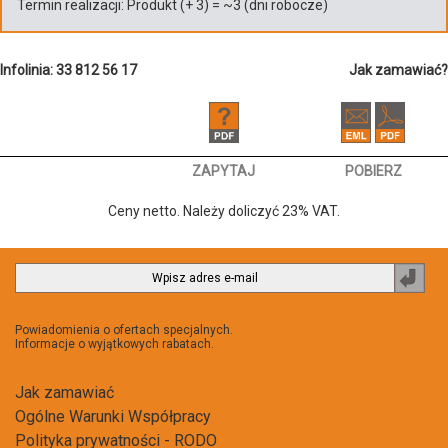
Termin realizacji:
Produkt
(+
3
)
= ~
3
(dni robocze)
Infolinia: 33 812 56 17
Jak zamawiać?
ZAPYTAJ
POBIERZ
Ceny netto. Należy doliczyć 23% VAT.
Zapi
do
newsl
Powiadomienia o ofertach specjalnych.
Informacje o wyjątkowych rabatach.
Jak zamawiać
Ogólne Warunki Współpracy
Polityka prywatności - RODO