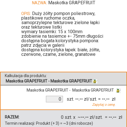
Maskotka GRAPEFRUIT
NAZWA:
Duży żółty pompon poliestrowy,
OPIS:
plastikowe ruchome oczka,
samoprzylepne tekturowe zielone łapki
oraz tekturowe listki
wymiary tasiemki: 15 x 100mm
zdobienie na tasiemce +- 75mm długości
dostępna bogata kolorystyka pompona:
patrz zdjęcia w galerii
dostępna kolorystyka łapek: białe, żółte,
czerwone, czarne, zielone, granatowe
Kalkulacja dla produktu:
Maskotka GRAPEFRUIT - Maskotka GRAPEFRUIT
Maskotka GRAPEFRUIT - Maskotka GRAPEFRUIT
szt.
--.--
zł/szt.
=
--.--
zł
Zapytaj o cenę.
0
szt. x ~
--.--
zł/szt. =
--.--
zł
RAZEM:
Termin realizacji:
Produkt
(+
3
)
= ~
3
(dni robocze)