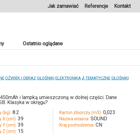
Jak zamawiać
Referencje
Kontakt
ny
Ostatnio oglądane
NE
DŹWIĘK I OBRAZ
GŁOŚNIKI
ELEKTRONIKA
♪ TEMATYCZNE
GŁOŚNIKI
on 450mAh i lampką umieszczoną w dolnej części. Dane
SB. Klasyka w okręgu?
8.2
0,023
 (kg):
Karton zbiorczy (m3):
39
SOUND
y X (cm):
Nazwa własna:
39
CN
y Y (cm):
Kraj pochodzenia:
15
y Z (cm):