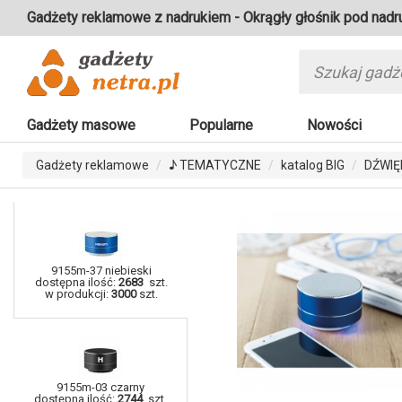
Gadżety reklamowe z nadrukiem - Okrągły głośnik pod nadr
Gadżety masowe
Popularne
Nowości
Gadżety reklamowe
♪ TEMATYCZNE
katalog BIG
DŹWIĘ
9155m-37 niebieski
dostępna ilość:
2683
szt.
w produkcji:
3000
szt.
9155m-03 czarny
dostępna ilość:
2744
szt.