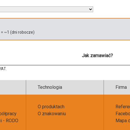
)
= ~
1
(dni robocze)
Jak zamawiać?
VAT.
Technologia
Firma
O produktach
Refere
półpracy
O znakowaniu
Faceb
ci - RODO
Mapa d