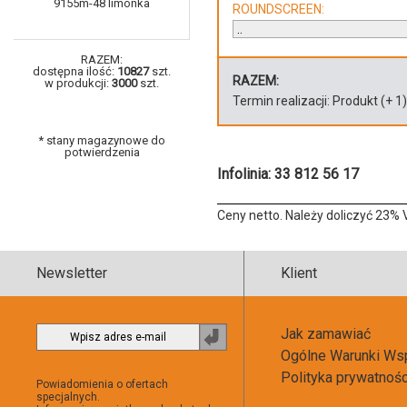
9155m-48 limonka
ROUNDSCREEN:
RAZEM:
dostępna ilość:
10827
szt.
RAZEM:
w produkcji:
3000
szt.
Termin realizacji:
Produkt
(+
1
* stany magazynowe do
potwierdzenia
Infolinia: 33 812 56 17
Ceny netto. Należy doliczyć 23% 
Newsletter
Klient
Jak zamawiać
Zapisz
Ogólne Warunki Ws
do
newslettera
Polityka prywatnoś
Powiadomienia o ofertach
specjalnych.