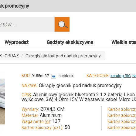
uk promocyjny
Szukaj
Wyprzedaż
Gadżety ekskluzywne
Wielkie sta
K I OBRAZ
Okrągły głośnik pod nadruk promocyjny
KOD:
KATEGORIE:
9155m-37
niebieski
katalog BIG
IN
Okrągły głośnik pod nadruk promocyjny
NAZWA:
Aluminiowy głośnik bluetooth 2.1 z baterią Li-
OPIS:
wyjściowe: 3W, 4 Ohm i 5V. W zestawie kabel Micro U
Ø7X4,3 CM
Wymiary:
Karton zbiorczy
Aluminium
Materiał:
Karton zbiorcz
137
Waga netto (g):
Karton zbiorcz
50
Karton zbiorczy (szt.):
Karton zbiorcz