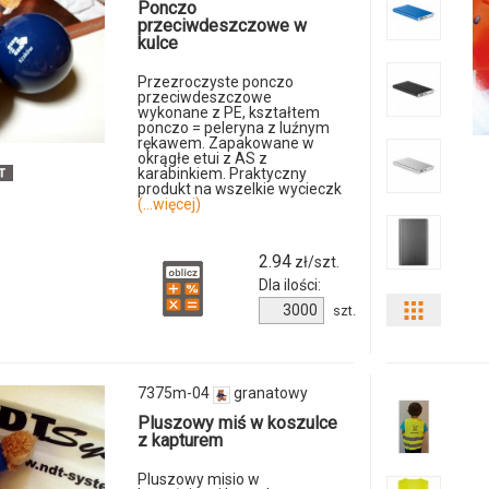
i
Ponczo
przeciwdeszczowe w
kulce
ilości
Przezroczyste ponczo
produkt
przeciwdeszczowe
wykonane z PE, kształtem
ponczo = peleryna z luźnym
7251m-
rękawem. Zapakowane w
okrągłe etui z AS z
04
karabinkiem. Praktyczny
produkt na wszelkie wycieczk
(...więcej)
2.94
zł/szt.
Dla ilości:
Ilość
szt.
Pokaż
produktu
7421m-
odmiany
04
7375m-04
granatowy
i
Pluszowy miś w koszulce
z kapturem
ilości
Pluszowy misio w
produkt