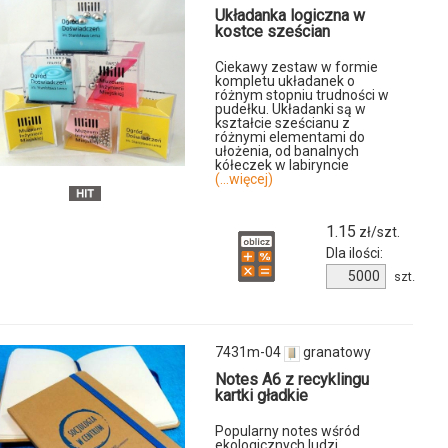
Układanka logiczna w
kostce sześcian
Ciekawy zestaw w formie
kompletu układanek o
u
różnym stopniu trudności w
pudełku. Układanki są w
kształcie sześcianu z
różnymi elementami do
ułożenia, od banalnych
kółeczek w labiryncie
(...więcej)
1.15
zł/szt.
u
Dla ilości:
Ilość
szt.
produktu
2938k-
00
7431m-04
granatowy
Notes A6 z recyklingu
kartki gładkie
Popularny notes wśród
ekologicznych ludzi