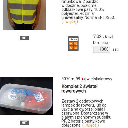
ratunkowa. 2 bardzo
widoczne, poziome,
odblaskowe pasy. 100%
polyester. Rozmiar
uniwersalny. Norma EN17353.
(...więcej)
7.02
zł/szt.
Dla ilości:
Ilość
szt.
produktu
7602m-
08
u
8070m-99
wielokolorowy
Komplet 2 świateł
rowerowych
Zestaw 2 dodatkowych
lampek do roweru, lub do
użycia na dworze: biała i
czerwona. Dostarczane w
białym szronionym pudełku
PP. 2 baterie pastylkowe
dołączone.
(...więcej)