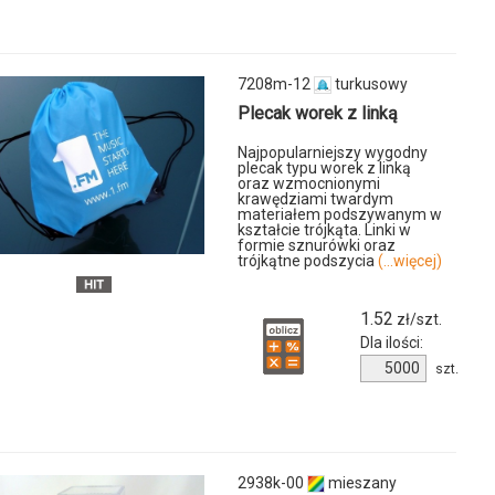
y
7208m-12
turkusowy
Plecak worek z linką
Najpopularniejszy wygodny
plecak typu worek z linką
oraz wzmocnionymi
u
krawędziami twardym
materiałem podszywanym w
kształcie trójkąta. Linki w
formie sznurówki oraz
trójkątne podszycia
(...więcej)
1.52
zł/szt.
Dla ilości:
Ilość
szt.
produktu
7208m-
12
2938k-00
mieszany