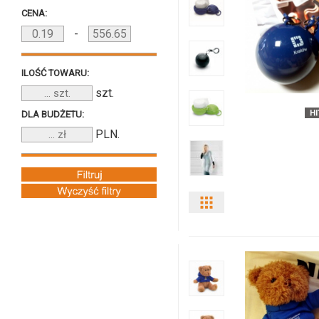
i
CENA:
ilości
-
produktu
ILOŚĆ TOWARU:
8132m-
szt.
12
DLA BUDŻETU:
PLN.
Pokaż
odmiany
i
ilości
produktu