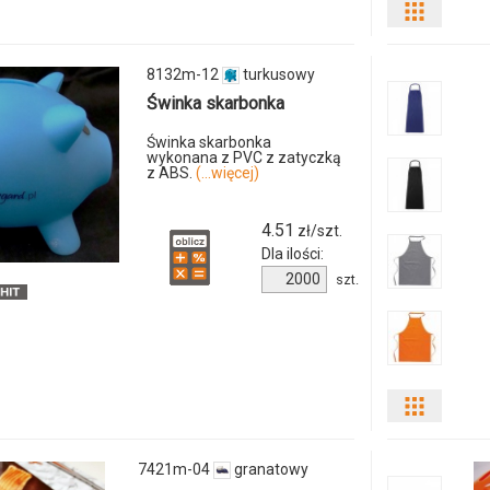
Pokaż
3789i-
04
odmiany
8132m-12
turkusowy
i
Świnka skarbonka
ilości
Świnka skarbonka
wykonana z PVC z zatyczką
z ABS.
(...więcej)
produkt
1312k-
4.51
zł/szt.
Dla ilości:
04
Ilość
szt.
produktu
8132m-
12
Pokaż
odmiany
7421m-04
granatowy