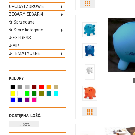
Pokaż
URODA i ZDROWIE
+
ZEGARY ZEGARKI
+
odmiany
✿ Sprzedane
i
✿ Stare kategorie
+
♪ EXPRESS
ilości
♪ VIP
produktu
♪ TEMATYCZNE
+
3789i-
04
KOLORY
Pokaż
DOSTĘPNA ILOŚĆ:
odmiany