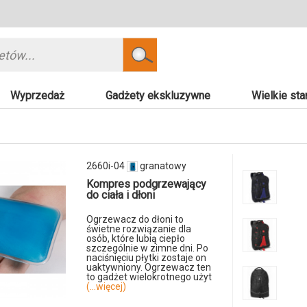
Szukaj
Wyprzedaż
Gadżety ekskluzywne
Wielkie sta
2660i-04
granatowy
Kompres podgrzewający
do ciała i dłoni
Ogrzewacz do dłoni to
świetne rozwiązanie dla
osób, które lubią ciepło
szczególnie w zimne dni. Po
naciśnięciu płytki zostaje on
uaktywniony. Ogrzewacz ten
to gadżet wielokrotnego użyt
(...więcej)