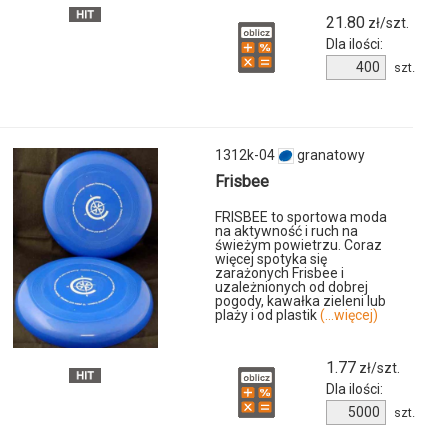
21.80
zł/szt.
Dla ilości:
Ilość
szt.
produktu
7558m-
04
1312k-04
granatowy
Frisbee
FRISBEE to sportowa moda
na aktywność i ruch na
świeżym powietrzu. Coraz
u
więcej spotyka się
zarażonych Frisbee i
uzależnionych od dobrej
pogody, kawałka zieleni lub
plaży i od plastik
(...więcej)
1.77
zł/szt.
Dla ilości:
Ilość
szt.
produktu