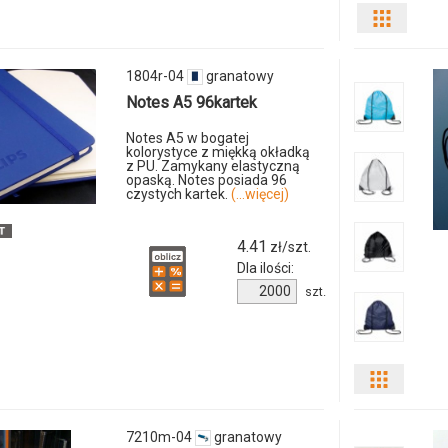
04
Pokaż
odmian
1804r-04
granatowy
i
Notes A5 96kartek
ilości
Notes A5 w bogatej
kolorystyce z miękką okładką
z PU. Zamykany elastyczną
produkt
opaską. Notes posiada 96
czystych kartek.
(...więcej)
8580m-
4.41
zł/szt.
23
Dla ilości:
Ilość
szt.
produktu
1804r-
04
Pokaż
odmiany
7210m-04
granatowy