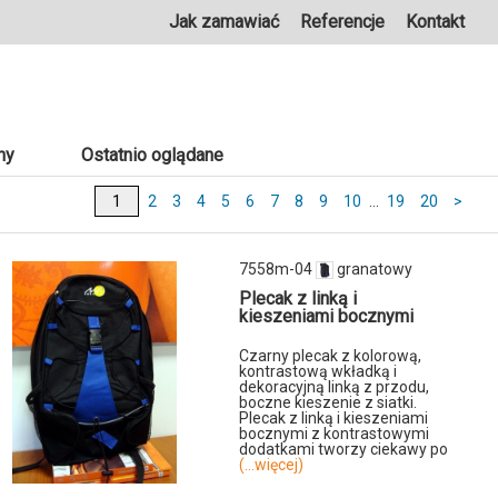
Jak zamawiać
Referencje
Kontakt
ny
Ostatnio oglądane
2
3
4
5
6
7
8
9
10
...
19
20
>
7558m-04
granatowy
Plecak z linką i
kieszeniami bocznymi
Czarny plecak z kolorową,
kontrastową wkładką i
dekoracyjną linką z przodu,
boczne kieszenie z siatki.
Plecak z linką i kieszeniami
bocznymi z kontrastowymi
dodatkami tworzy ciekawy po
(...więcej)