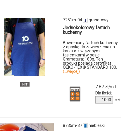
1312k-
04
7251m-04
granatowy
Jednokolorowy fartuch
kuchenny
Bawełniany fartuch kuchenny
z opaską do zawieszenia na
u
karku o z wiązanymi
tasiemkami w pasie.
Gramatura: 180g. Ten
produkt posiada certyfikat
OEKO-TEX® STANDARD 100.
(...więcej)
7.87
zł/szt.
Dla ilości:
Ilość
szt.
produktu
7251m-
04
8735m-37
niebieski