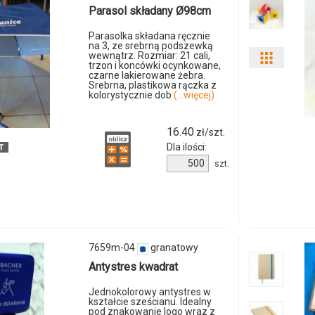
i
Parasol składany Ø98cm
ilości
Parasolka składana ręcznie
na 3, ze srebrną podszewką
wewnątrz. Rozmiar: 21 cali,
Pokaż
produkt
trzon i koncówki ocynkowane,
czarne lakierowane żebra.
Srebrna, plastikowa rączka z
odmiany
7208m-
kolorystycznie dob
(...więcej)
i
12
16.40
zł/szt.
ilości
Dla ilości:
Ilość
szt.
produkt
produktu
7210m-
2938k-
04
00
7659m-04
granatowy
Antystres kwadrat
Jednokolorowy antystres w
kształcie sześcianu. Idealny
pod znakowanie logo wraz z