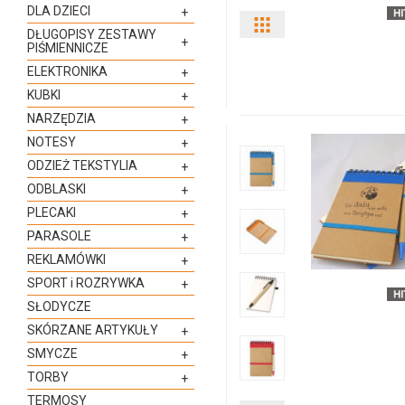
DLA DZIECI
+
Pokaż
DŁUGOPISY ZESTAWY
+
PIŚMIENNICZE
odmiany
ELEKTRONIKA
+
KUBKI
+
i
NARZĘDZIA
+
ilości
NOTESY
+
ODZIEŻ TEKSTYLIA
+
produktu
ODBLASKI
+
2660i-
PLECAKI
+
PARASOLE
+
04
REKLAMÓWKI
+
SPORT i ROZRYWKA
+
SŁODYCZE
SKÓRZANE ARTYKUŁY
+
SMYCZE
+
TORBY
+
TERMOSY