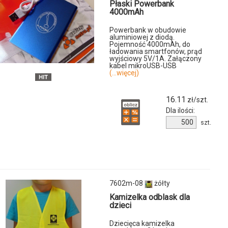
Płaski Powerbank
4000mAh
Powerbank w obudowie
aluminiowej z diodą.
u
Pojemność 4000mAh, do
ładowania smartfonów, prąd
wyjściowy 5V/1A. Załączony
kabel mikroUSB-USB
(...więcej)
16.11
zł/szt.
Dla ilości:
Ilość
szt.
produktu
8735m-
37
7602m-08
żółty
Kamizelka odblask dla
dzieci
Dziecięca kamizelka
u