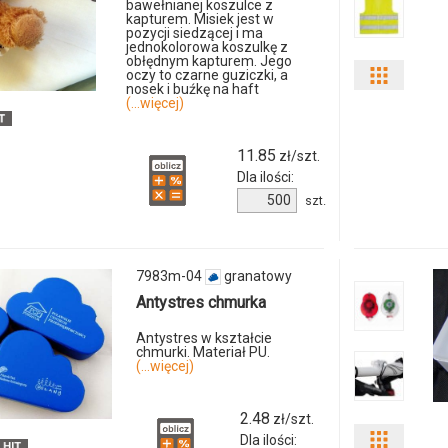
bawełnianej koszulce z
kapturem. Misiek jest w
pozycji siedzącej i ma
8735m-
jednokolorowa koszulkę z
obłędnym kapturem. Jego
37
oczy to czarne guziczki, a
Pokaż
nosek i buźkę na haft
(...więcej)
odmiany
11.85
i
zł/szt.
Dla ilości:
ilości
Ilość
szt.
produktu
produkt
7375m-
04
7602m-
7983m-04
granatowy
Antystres chmurka
08
Antystres w kształcie
chmurki. Materiał PU.
(...więcej)
2.48
zł/szt.
Dla ilości:
Pokaż