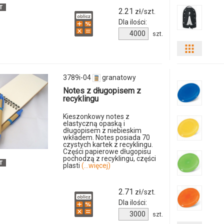
2.21
zł/szt.
Dla ilości:
Ilość
szt.
produktu
Pokaż
2660i-
04
odmiany
3789i-04
granatowy
i
Notes z długopisem z
recyklingu
ilości
Kieszonkowy notes z
elastyczną opaską i
produkt
długopisem z niebieskim
wkładem. Notes posiada 70
czystych kartek z recyklingu.
7558m-
Części papierowe długopisu
pochodzą z recyklingu, części
plasti
(...więcej)
04
2.71
zł/szt.
Dla ilości:
Ilość
szt.
produktu