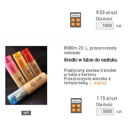
9.53
zł/szt.
Dla ilości:
Ilość
szt.
produktu
8070m-
99
u
8580m-23
przezroczysty
niebieski
Kredki w tubie do nadruku
Praktyczny zestaw 6 kredek
w tubie z kartonu.
Przezroczyste wieczko z
temperówką.
(...więcej)
1.15
zł/szt.
Dla ilości:
Ilość
szt.
produktu
8580m-
23