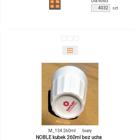
Dla ilości:
Ilość
szt.
produktu
M_100
czarny
Pokaż
odmiany
i
ilości
produktu
M_134
260ml
M_134 260ml
biały
NOBLE kubek 260ml bez ucha