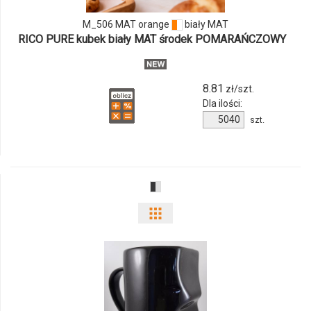
MAT
M_506 MAT orange
biały MAT
orange
RICO PURE kubek biały MAT środek POMARAŃCZOWY
8.81
zł/szt.
Dla ilości:
Ilość
szt.
produktu
M_506
MAT
orange
Pokaż
odmiany
i
ilości