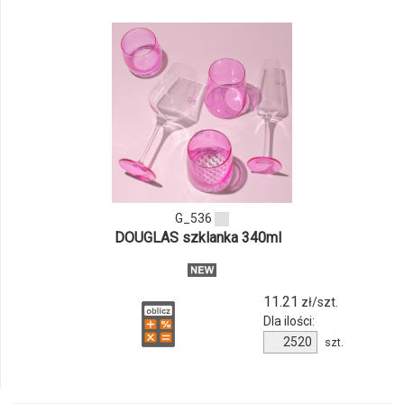
odmiany
i
ilości
produktu
G_536
G_536
DOUGLAS szklanka 340ml
11.21
zł/szt.
Dla ilości:
Ilość
szt.
produktu
G_536