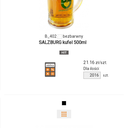
produktu
B_402
B_402
bezbarwny
SALZBURG kufel 500ml
21.16
zł/szt.
Dla ilości:
Ilość
szt.
produktu
B_402
Pokaż
odmiany