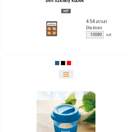
Bell szklany kubek
4.54
zł/szt.
Dla ilości:
Ilość
szt.
produktu
M_131
Pokaż
odmiany
i
ilości
produktu