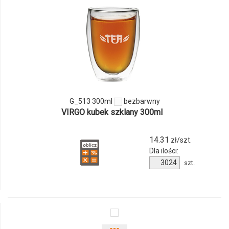
i
ilości
produktu
G_513
300ml
G_513 300ml
bezbarwny
VIRGO kubek szklany 300ml
14.31
zł/szt.
Dla ilości:
Ilość
szt.
produktu
G_513
300ml