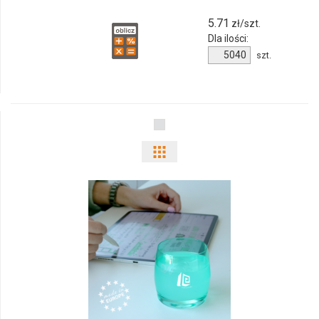
5.71
zł/szt.
Dla ilości:
Ilość
szt.
produktu
M_036
czarny
Pokaż
odmiany
i
ilości
produktu
G_538