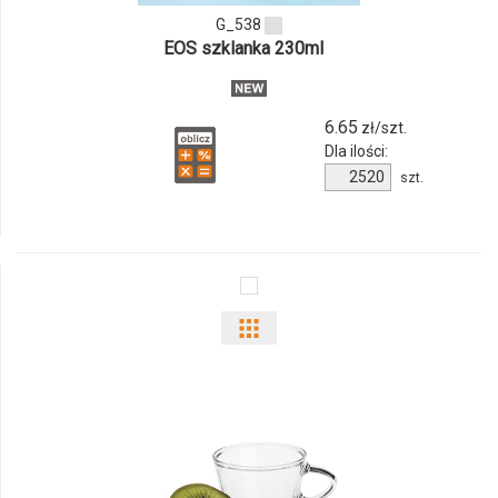
G_538
EOS szklanka 230ml
6.65
zł/szt.
Dla ilości:
Ilość
szt.
produktu
G_538
Pokaż
odmiany
i
ilości