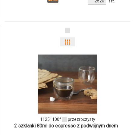
Ilość
szt.
produktu
M_148
Pokaż
odmiany
i
ilości
produktu
11251100f
11251100f
przezroczysty
2 szklanki 80ml do espresso z podwójnym dnem