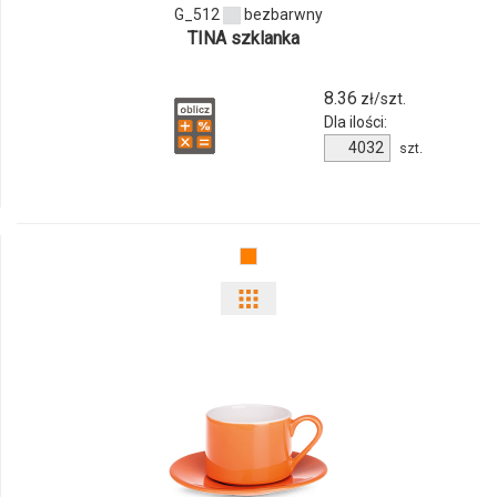
G_512
bezbarwny
TINA szklanka
8.36
zł/szt.
Dla ilości:
Ilość
szt.
produktu
G_512
Pokaż
odmiany
i
ilości
produktu