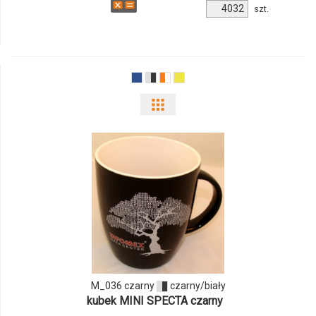
Ilość
szt.
produktu
M_485
biały
Pokaż
odmiany
i
ilości
produktu
M_036
czarny
M_036 czarny
czarny/biały
kubek MINI SPECTA czarny