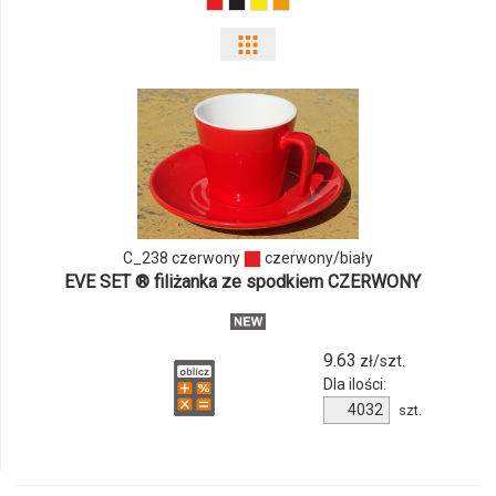
Pokaż
odmiany
i
ilości
produktu
C_238 czerwony
czerwony/biały
C_238
EVE SET ® filiżanka ze spodkiem CZERWONY
czerwony
9.63
zł/szt.
Dla ilości:
Ilość
szt.
produktu
C_238
czerwony