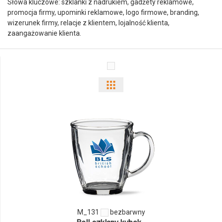
Słowa kluczowe: szklanki z nadrukiem, gadżety reklamowe,
promocja firmy, upominki reklamowe, logo firmowe, branding,
wizerunek firmy, relacje z klientem, lojalność klienta,
zaangażowanie klienta.
Pokaż
odmiany
i
ilości
produktu
M_131
M_131
bezbarwny