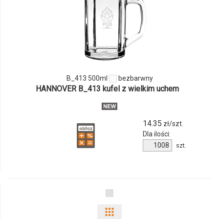
ilości
produktu
B_413
500ml
B_413 500ml
bezbarwny
HANNOVER B_413 kufel z wielkim uchem
14.35
zł/szt.
Dla ilości:
Ilość
szt.
produktu
B_413
500ml
Pokaż