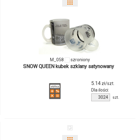
Pokaż
odmiany
i
ilości
produktu
M_058
szroniony
M_058
SNOW QUEEN kubek szklany satynowany
5.14
zł/szt.
Dla ilości:
Ilość
szt.
produktu
M_058