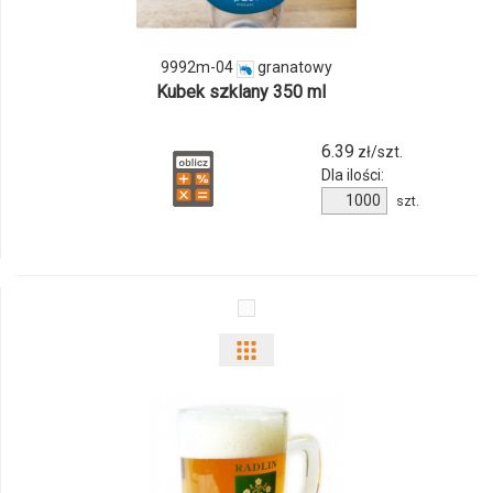
9992m-
04
9992m-04
granatowy
Kubek szklany 350 ml
6.39
zł/szt.
Dla ilości:
Ilość
szt.
produktu
9992m-
04
Pokaż
odmiany
i
ilości