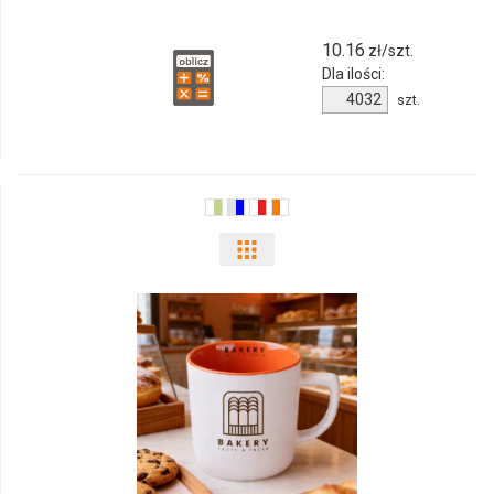
10.16
zł/szt.
Dla ilości:
Ilość
szt.
produktu
M_134
260ml
Pokaż
odmiany
i
ilości
produktu
M_506