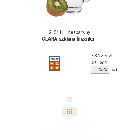
produktu
G_511
G_511
bezbarwny
CLARA szklana filiżanka
7.84
zł/szt.
Dla ilości:
Ilość
szt.
produktu
G_511
Pokaż
odmiany
i