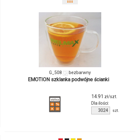
Pokaż
odmiany
i
ilości
produktu
G_508
G_508
bezbarwny
EMOTION szklanka podwójne ścianki
14.91
zł/szt.
Dla ilości:
Ilość
szt.
produktu
G_508