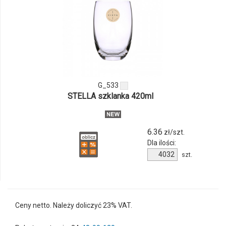
ilości
produktu
G_533
G_533
STELLA szklanka 420ml
6.36
zł/szt.
Dla ilości:
Ilość
szt.
produktu
G_533
Ceny netto. Należy doliczyć 23% VAT.