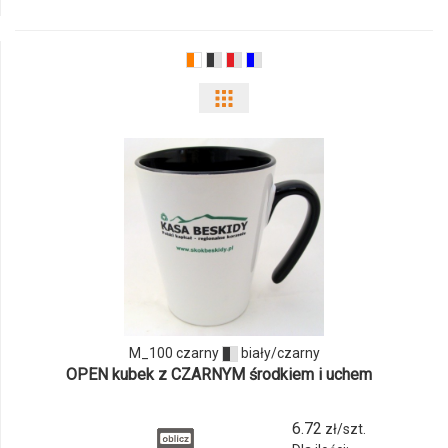
M_037
Pokaż
odmiany
i
ilości
produktu
M_100
czarny
M_100 czarny
biały/czarny
OPEN kubek z CZARNYM środkiem i uchem
6.72
zł/szt.