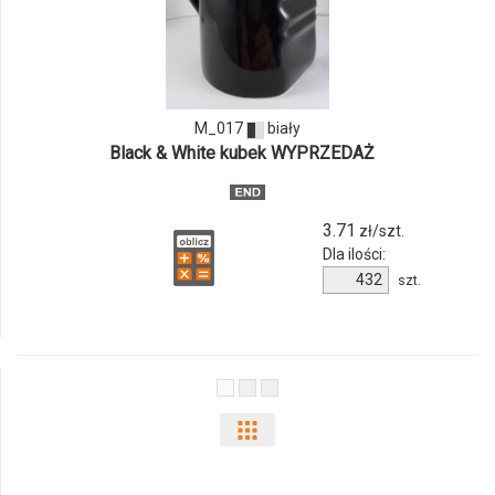
produktu
M_017
M_017
biały
Black & White kubek WYPRZEDAŻ
3.71
zł/szt.
Dla ilości:
Ilość
szt.
produktu
M_017
Pokaż
odmiany