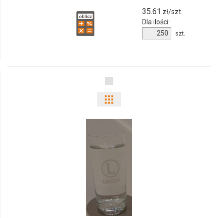
35.61
zł/szt.
Dla ilości:
Ilość
szt.
produktu
11251100f
Pokaż
odmiany
i
ilości
produktu
G_512