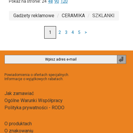
Pokaż na stronie:
24
48
90
120
Gadżety reklamowe
CERAMIKA
SZKLANKI
2
3
4
5
>
Zapi
do
newsl
Powiadomienia o ofertach specjalnych.
Informacje o wyjątkowych rabatach.
Jak zamawiać
Ogólne Warunki Współpracy
Polityka prywatności - RODO
O produktach
O znakowaniu