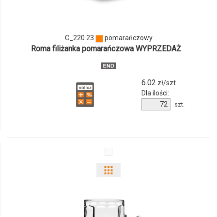
C_220
23
C_220 23
pomarańczowy
Roma filiżanka pomarańczowa WYPRZEDAŻ
6.02
zł/szt.
Dla ilości:
Ilość
szt.
produktu
C_220
23
Pokaż
odmiany
i