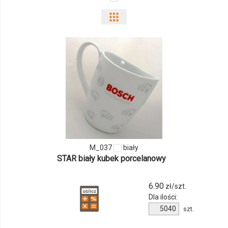
Pokaż
odmiany
i
ilości
produktu
M_037
M_037
biały
STAR biały kubek porcelanowy
6.90
zł/szt.
Dla ilości:
Ilość
szt.
produktu