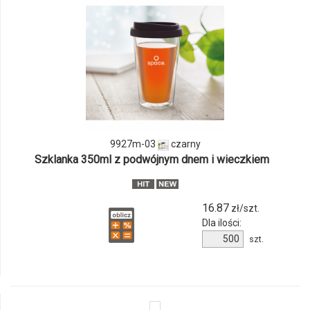
i
ilości
produktu
9927m-
03
9927m-03
czarny
Szklanka 350ml z podwójnym dnem i wieczkiem
16.87
zł/szt.
Dla ilości:
Ilość
szt.
produktu
9927m-
03