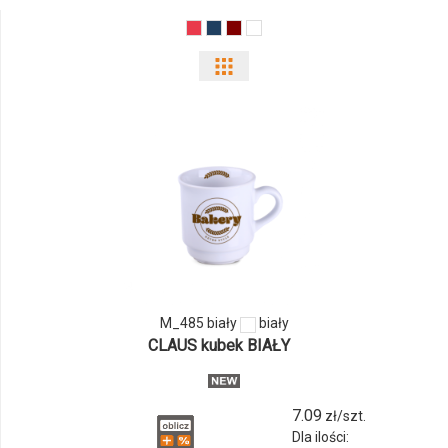
Pokaż
odmiany
i
ilości
produktu
M_485
biały
M_485 biały
biały
CLAUS kubek BIAŁY
7.09
zł/szt.
Dla ilości: