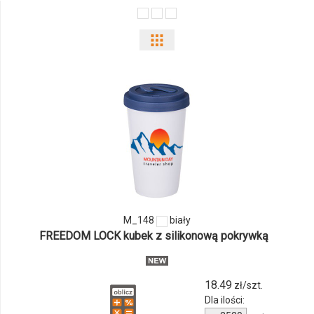
Pokaż
odmiany
i
ilości
produktu
M_148
M_148
biały
FREEDOM LOCK kubek z silikonową pokrywką
18.49
zł/szt.
Dla ilości: