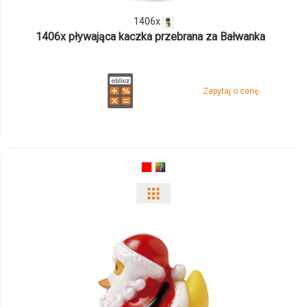
1406x
1406x pływająca kaczka przebrana za Bałwanka
Zapytaj o cenę
Pokaż
odmiany
i
ilości
produktu