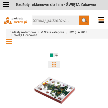
Gadżety reklamowe dla firm - ŚWIĘTA Zabawne
Szukaj
Gadżety reklamowe
✿ Stare kategorie
ŚWIĘTA 2018
ŚWIĘTA Zabawne
Pokaż
odmiany
i
ilości
produktu