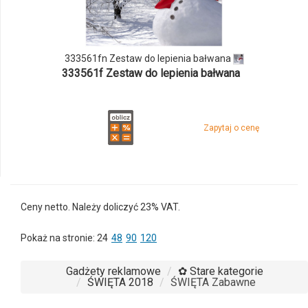
ilości
produktu
333561fn Zestaw do lepienia bałwana
333561fn
333561f Zestaw do lepienia bałwana
Zestaw
do
Zapytaj o cenę
lepienia
bałwana
Ceny netto. Należy doliczyć 23% VAT.
Pokaż na stronie:
24
48
90
120
Gadżety reklamowe
✿ Stare kategorie
ŚWIĘTA 2018
ŚWIĘTA Zabawne