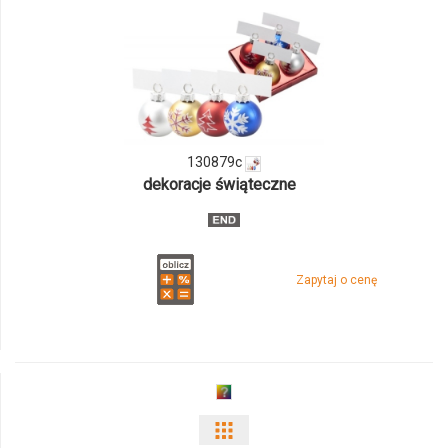
odmiany
i
ilości
produktu
130879c
130879c
dekoracje świąteczne
Zapytaj o cenę
Pokaż