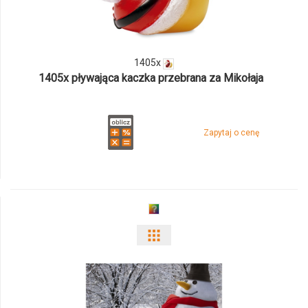
1405x
1405x
1405x pływająca kaczka przebrana za Mikołaja
Zapytaj o cenę
Pokaż
odmiany
i