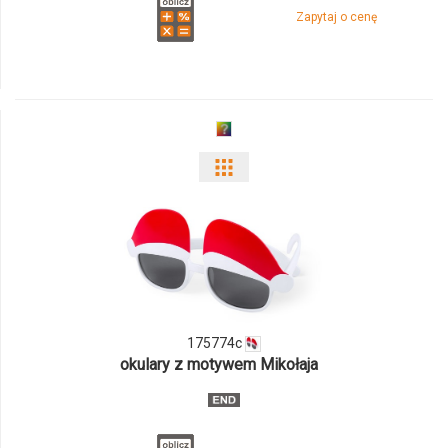
Zapytaj o cenę
Pokaż
odmiany
i
ilości
produktu
175774c
okulary z motywem Mikołaja
175774c