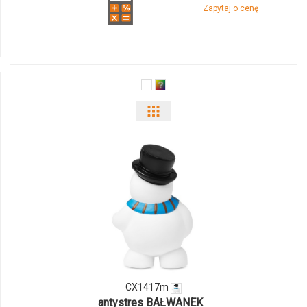
Zapytaj o cenę
Pokaż
odmiany
i
ilości
produktu
CX1417m
CX1417m
antystres BAŁWANEK