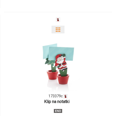
Pokaż
odmiany
i
ilości
produktu
173379c
173379c
Klip na notatki