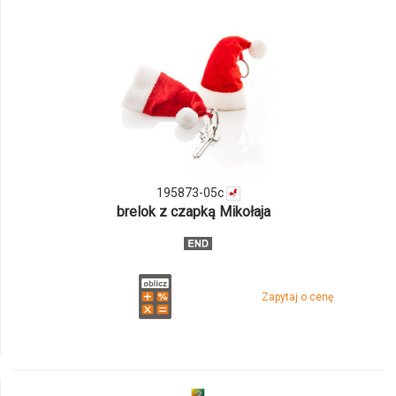
odmiany
i
ilości
produktu
195873-
195873-05c
05c
brelok z czapką Mikołaja
Zapytaj o cenę