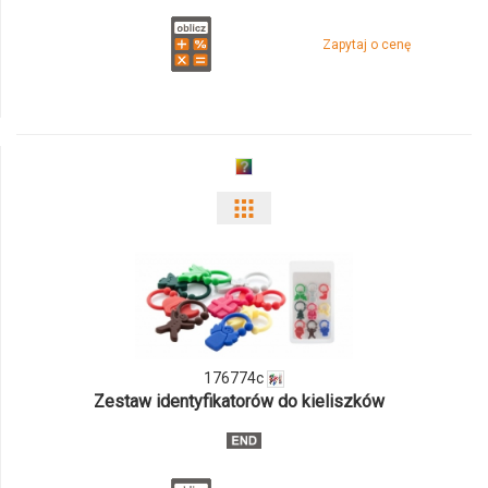
Zapytaj o cenę
Pokaż
odmiany
i
ilości
176774c
produktu
Zestaw identyfikatorów do kieliszków
176774c