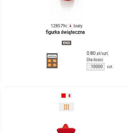
128579c
128579c
biały
figurka świąteczna
0.80
zł/szt.
Dla ilości:
Ilość
szt.
produktu
128579c
Pokaż
odmiany
i