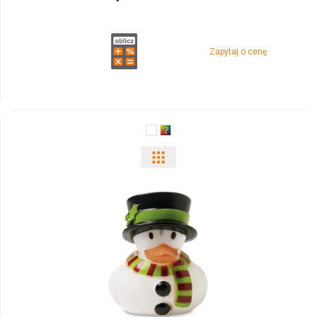
Zapytaj o cenę
Pokaż
odmiany
i
ilości
produktu
1406x