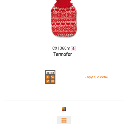
ilości
produktu
CX1360m
CX1360m
Termofor
Zapytaj o cenę
Pokaż