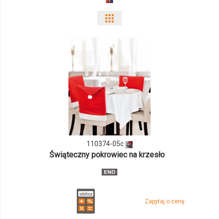
Pokaż
odmiany
i
ilości
produktu
110374-
05c
110374-05c
Świąteczny pokrowiec na krzesło
Zapytaj o cenę