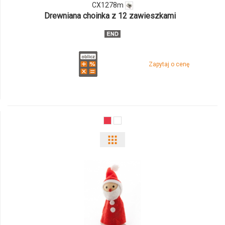
CX1278m
CX1278m
Drewniana choinka z 12 zawieszkami
Zapytaj o cenę
Pokaż
odmiany
i
ilości
produktu