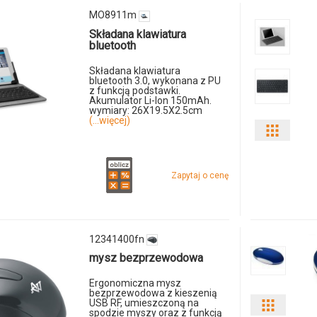
MO8911m
Składana klawiatura
bluetooth
Składana klawiatura
bluetooth 3.0, wykonana z PU
z funkcją podstawki.
Akumulator Li-Ion 150mAh.
wymiary: 26X19.5X2.5cm
(...więcej)
Pokaż
odmian
Zapytaj o cenę
i
ilości
12341400fn
produkt
mysz bezprzewodowa
MO901
Ergonomiczna mysz
bezprzewodowa z kieszenią
USB RF, umieszczoną na
Pokaż
spodzie myszy oraz z funkcją