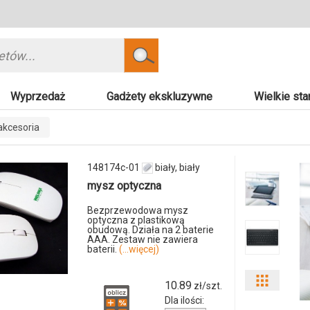
Szukaj
Wyprzedaż
Gadżety ekskluzywne
Wielkie sta
kcesoria
148174c-01
biały, biały
mysz optyczna
Bezprzewodowa mysz
optyczna z plastikową
obudową. Działa na 2 baterie
AAA. Zestaw nie zawiera
baterii.
(...więcej)
Pokaż
10.89
zł/szt.
Dla ilości:
odmiany