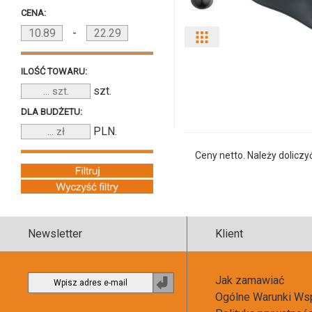
CENA:
-
Pokaż
odmiany
ILOŚĆ TOWARU:
szt.
i
DLA BUDŻETU:
ilości
PLN.
produktu
Ceny netto. Należy doliczy
12341400fn
Newsletter
Klient
Jak zamawiać
Zapisz
Ogólne Warunki Ws
do
newslettera