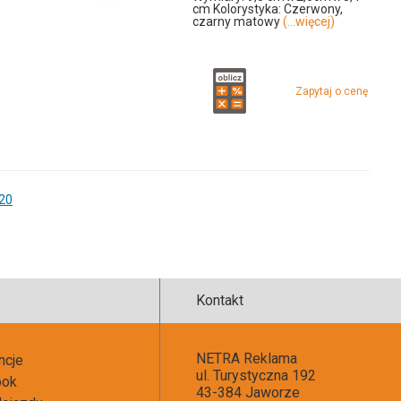
cm Kolorystyka: Czerwony,
czarny matowy
(...więcej)
Zapytaj o cenę
u
03fn
20
ra
Kontakt
f)
NETRA Reklama
ncje
ul. Turystyczna 192
ook
43-384 Jaworze