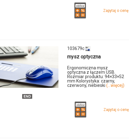
Zapytaj o cenę
u
1m
103679c
mysz optyczna
Ergonomiczna mysz
optyczna z łączem USB.
Rozmiar produktu: 94×33×52
mm Kolorystyka: czarny,
czerwony, niebieski
(...więcej)
Zapytaj o cenę
u
c