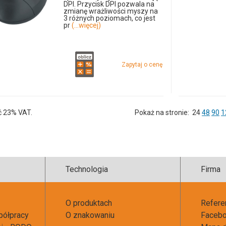
DPI. Przycisk DPI pozwala na
zmianę wrażliwości myszy na
odmiany
3 różnych poziomach, co jest
pr
(...więcej)
i
ilości
Zapytaj o cenę
produkt
123407
mysz
ć 23% VAT.
Pokaż na stronie:
24
48
90
1
do
kompute
Technologia
Firma
(361017
O produktach
Refere
półpracy
O znakowaniu
Faceb