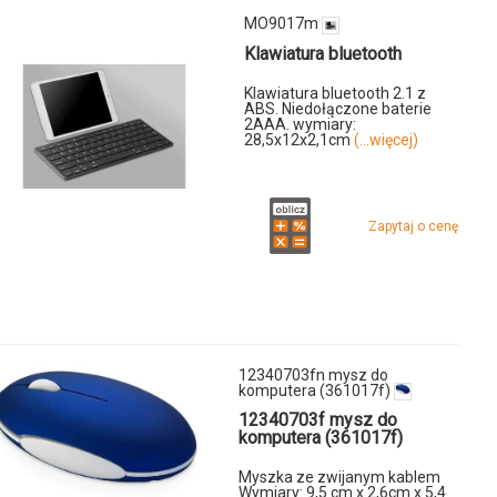
MO9017m
Klawiatura bluetooth
Klawiatura bluetooth 2.1 z
ABS. Niedołączone baterie
2AAA. wymiary:
28,5x12x2,1cm
(...więcej)
Zapytaj o cenę
y
12340703fn mysz do
u
komputera (361017f)
12340703f mysz do
7m
komputera (361017f)
Myszka ze zwijanym kablem
Wymiary: 9,5 cm x 2,6cm x 5,4