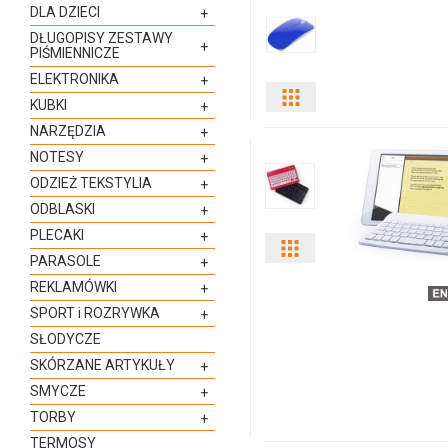
DLA DZIECI
+
DŁUGOPISY ZESTAWY
+
PIŚMIENNICZE
ELEKTRONIKA
+
Pokaż
KUBKI
+
NARZĘDZIA
+
odmiany
NOTESY
+
i
ODZIEŻ TEKSTYLIA
+
ODBLASKI
+
ilości
PLECAKI
+
Pokaż
produktu
PARASOLE
+
REKLAMÓWKI
+
odmiany
148174c-
SPORT i ROZRYWKA
+
i
01
SŁODYCZE
SKÓRZANE ARTYKUŁY
+
ilości
SMYCZE
+
produktu
TORBY
+
TERMOSY
195774c