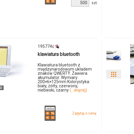
Ilość
szt.
produktu
i
148174c-
01
ilości
produkt
MO843
195774c
klawiatura bluetooth
Klawiatura bluetooth z
międzynarodowym układem
znaków QWERTY. Zawiera
Pokaż
akumulator. Wymiary:
200×6×125mm Kolorystyka:
biały, żółty, czerwony,
odmiany
niebieski, czarny
(...więcej)
i
ilości
Zapytaj o cenę
produkt
103679