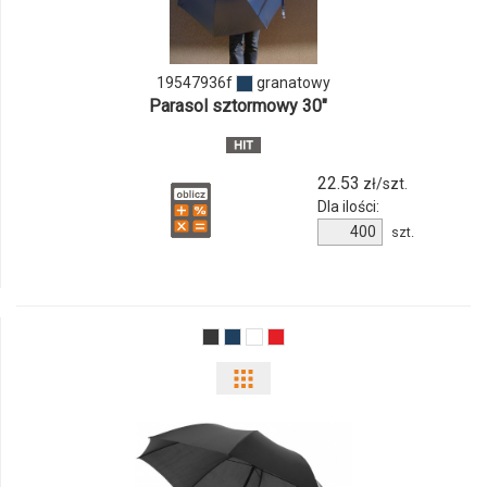
19547936f
19547936f
granatowy
Parasol sztormowy 30"
22.53
zł/szt.
Dla ilości:
Ilość
szt.
produktu
19547936f
Pokaż
odmiany
i