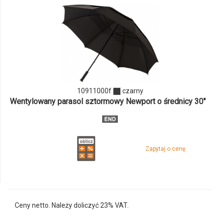
odmiany
i
ilości
produktu
10911000f
10911000f
czarny
Wentylowany parasol sztormowy Newport o średnicy 30"
Zapytaj o cenę
Ceny netto. Należy doliczyć 23% VAT.