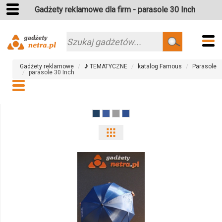
Gadżety reklamowe dla firm - parasole 30 Inch
Szukaj
Gadżety reklamowe
♪ TEMATYCZNE
katalog Famous
Parasole
parasole 30 Inch
Pokaż
odmiany
i
ilości
produktu