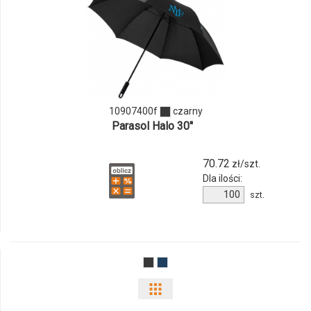
i
ilości
produktu
10907400f
10907400f
czarny
Parasol Halo 30''
70.72
zł/szt.
Dla ilości:
Ilość
szt.
produktu
10907400f
Pokaż