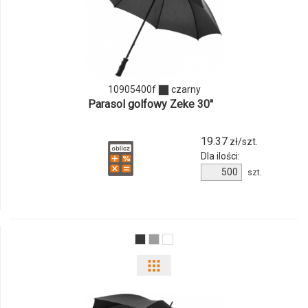
ilości
produktu
10905400f
10905400f
czarny
Parasol golfowy Zeke 30''
19.37
zł/szt.
Dla ilości:
Ilość
szt.
produktu
10905400f
Pokaż
odmiany