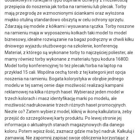
dodatkowymi funkcjami typu odpinane uchwyty z możliwością
przepięcia do noszenia jak torba na ramieniu lub plecak. Torby
mają przegrodę ze wzmocnionymi ściankami oraz wyłożona
miękko otuliną standardowo obszytą w celu ochrony sprzętu.
Zdarzają się modele z kółkami i wysuwana rączka. Torby noszone
na ramieniu maja w wyposażeniu kołkach taki model to model
biznesowy, idealne rozwiązanie na bagaż podręczny w chwili kilku
dniowego wyjazdu służbowego na szkolenie, konferencję.
Materiał, z którego są wykonane torby to najczęściej poliester, ale
mamy również torby wykonane z materiału typu kodura 1680D.
Model torby konferencyjnej to też plecak/torba na laptop na
przykład 15 cali. Wspólna cechą toreb z tej kategorii jest opcja
noszenia na ramieniu. Bogata kolorystyka w obrębie jednego
modelu w tej samej cenie daje możliwość realizacji kampanii
reklamowej na kilka różnych haseł. Wybierasz jeden model w
trzech kolorach i masz identyfikację marki po modelu, ale
możliwość nadrukowanie trzech różnych haseł promocyjnych.
Niezłe co? Zatem wybierz model, kliknij w ikonę kalkulatora, żeby
przejść do szczegółowej karty produktu. Po lewej stronie jej
informacja o aktualnych stanach magazynowych dla danego
koloru. Potem wpisz ilość, zaznacz gdzie ma być nadruk. Kalkuluj i
zamawiaj. Nie zapomnij zapisać swoje obliczenia korzystając z