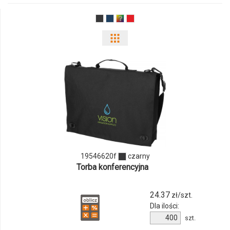
Pokaż
odmiany
i
ilości
produktu
19546620f
19546620f
czarny
Torba konferencyjna
24.37
zł/szt.
Dla ilości:
Ilość
szt.
produktu