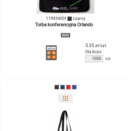
11943400f
11943400f
czarny
Torba konferencyjna Orlando
5.35
zł/szt.
Dla ilości:
Ilość
szt.
produktu
11943400f
Pokaż
odmiany
i