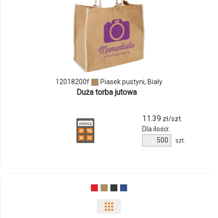
ilości
produktu
12018200f
12018200f
Piasek pustyni, Biały
Duża torba jutowa
11.39
zł/szt.
Dla ilości:
Ilość
szt.
produktu
12018200f
Pokaż