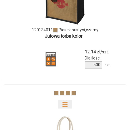
produktu
12013401f
12013401f
Piasek pustyni,czarny
Jutowa torba kolor
12.14
zł/szt.
Dla ilości:
Ilość
szt.
produktu
12013401f
Pokaż
odmiany
i