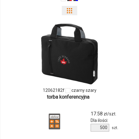
Pokaż
odmiany
i
ilości
produktu
12062182f
12062182f
czarny szary
torba konferencyjna
17.58
zł/szt.
Dla ilości:
Ilość
szt.
produktu