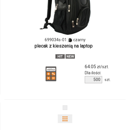
ilości
produktu
699034s-
01
699034s-01
czarny
plecak z kieszenią na laptop
64.05
zł/szt.
Dla ilości:
Ilość
szt.
produktu
699034s-
01
Pokaż