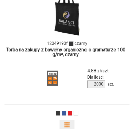
ilości
produktu
12049190f
12049190f
czarny
Torba na zakupy z bawełny organicznej o gramaturze 100
g/m², czarny
4.88
zł/szt.
Dla ilości:
Ilość
szt.
produktu
12049190f
Pokaż