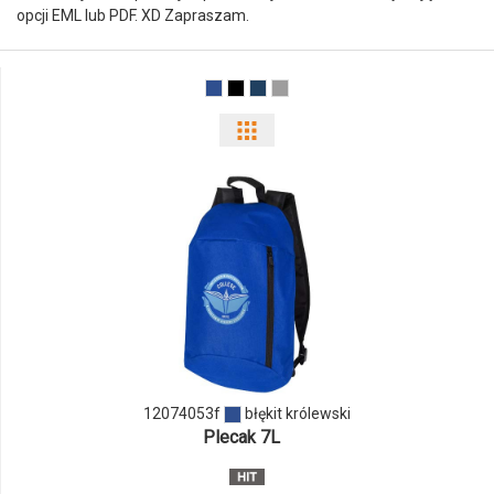
opcji EML lub PDF. XD Zapraszam.
Pokaż
odmiany
i
ilości
produktu
12074053f
12074053f
błękit królewski
Plecak 7L