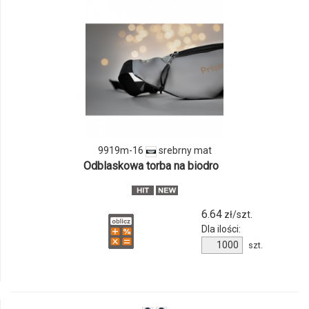
odmiany
i
ilości
produktu
9919m-
16
9919m-16
srebrny mat
Odblaskowa torba na biodro
6.64
zł/szt.
Dla ilości:
Ilość
szt.
produktu
9919m-
16