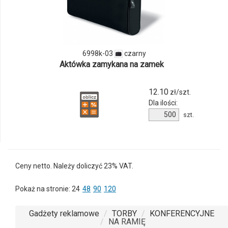
produktu
6998k-
03
6998k-03
czarny
Aktówka zamykana na zamek
12.10
zł/szt.
Dla ilości:
Ilość
szt.
produktu
6998k-
03
Ceny netto. Należy doliczyć 23% VAT.
Pokaż na stronie:
24
48
90
120
Gadżety reklamowe
TORBY
KONFERENCYJNE
NA RAMIĘ