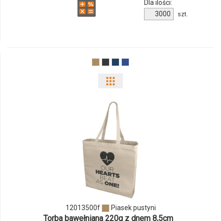
Dla ilości:
Ilość
szt.
produktu
12013100f
Pokaż
odmiany
i
ilości
produktu
12013500f
12013500f
Piasek pustyni
Torba bawełniana 220g z dnem 8,5cm