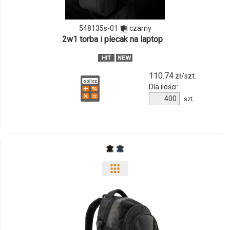
01
548135s-01
czarny
2w1 torba i plecak na laptop
110.74
zł/szt.
Dla ilości:
Ilość
szt.
produktu
548135s-
01
Pokaż
odmiany
i