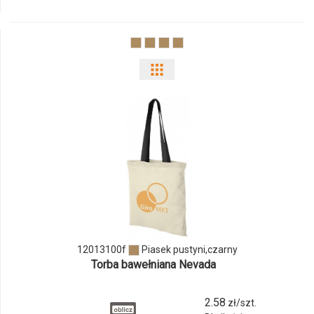
12062182f
Pokaż
odmiany
i
ilości
produktu
12013100f
12013100f
Piasek pustyni,czarny
Torba bawełniana Nevada
2.58
zł/szt.