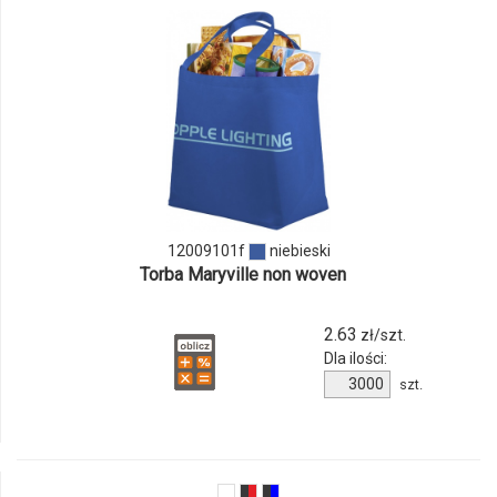
odmiany
i
ilości
produktu
12009101f
12009101f
niebieski
Torba Maryville non woven
2.63
zł/szt.
Dla ilości:
Ilość
szt.
produktu
12009101f