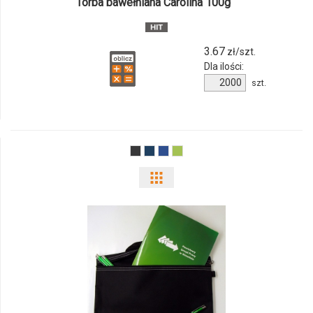
Torba bawełniana Carolina 100g
3.67
zł/szt.
Dla ilości:
Ilość
szt.
produktu
11941111f
Pokaż
odmiany
i
ilości
produktu