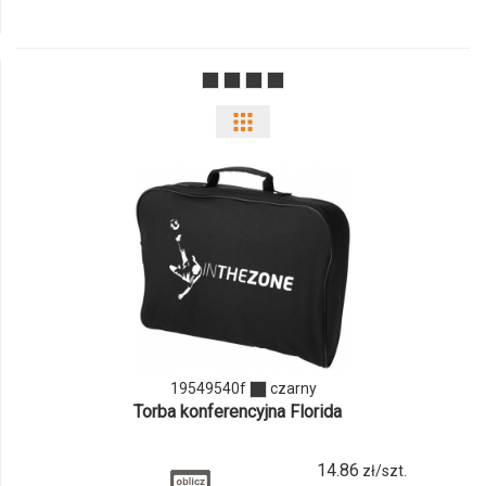
19546620f
Pokaż
odmiany
i
ilości
produktu
19549540f
19549540f
czarny
Torba konferencyjna Florida
14.86
zł/szt.