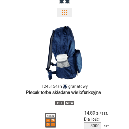
Pokaż
odmiany
i
ilości
produktu
1245154sn
1245154sn
granatowy
Plecak torba składana wielofunkcyjna
14.89
zł/szt.
Dla ilości:
Ilość
szt.