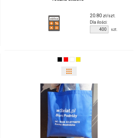
20.80
zł/szt.
Dla ilości:
Ilość
szt.
produktu
2074i-
04
Pokaż
odmiany
i
ilości
produktu
3787i-