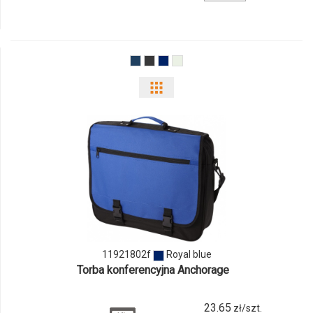
produktu
1245154sn
Pokaż
odmiany
i
ilości
produktu
11921802f
11921802f
Royal blue
Torba konferencyjna Anchorage
23.65
zł/szt.