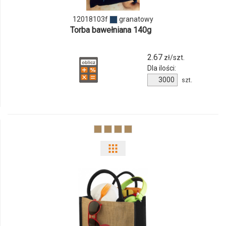
12018103f
granatowy
Torba bawełniana 140g
2.67
zł/szt.
Dla ilości:
Ilość
szt.
produktu
12018103f
Pokaż
odmiany
i
ilości