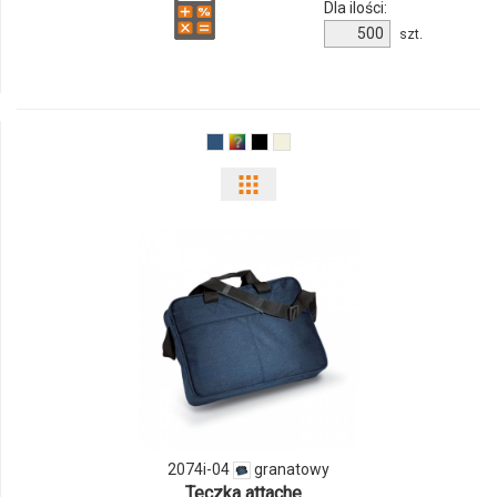
Dla ilości:
Ilość
szt.
produktu
19549540f
Pokaż
odmiany
i
ilości
produktu
2074i-
04
2074i-04
granatowy
Teczka attache