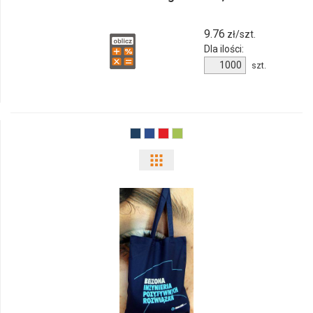
9.76
zł/szt.
Dla ilości:
Ilość
szt.
produktu
12013500f
Pokaż
odmiany
i
ilości
produktu
12018103f