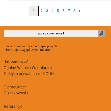
2
3
4
5
6
7
8
>
Zapi
do
newsl
Powiadomienia o ofertach specjalnych.
Informacje o wyjątkowych rabatach.
Jak zamawiać
Ogólne Warunki Współpracy
Polityka prywatności - RODO
O produktach
O znakowaniu
Referencje