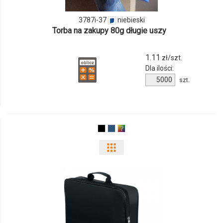
37
3787i-37
niebieski
Torba na zakupy 80g długie uszy
1.11
zł/szt.
Dla ilości:
Ilość
szt.
produktu
3787i-
37
Pokaż
odmiany
i
ilości