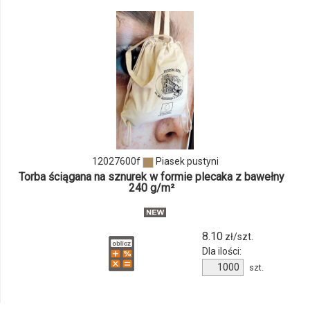
odmiany
i
ilości
produktu
12027600f
12027600f
Piasek pustyni
Torba ściągana na sznurek w formie plecaka z bawełny
240 g/m²
8.10
zł/szt.
Dla ilości:
Ilość
szt.
produktu
12027600f