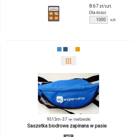
8.67
zł/szt.
Dla ilości:
Ilość
szt.
produktu
12074053f
Pokaż
odmiany
i
ilości
produktu
9513m-37
niebieski
9513m-
Saszetka biodrowa zapinana w pasie
37