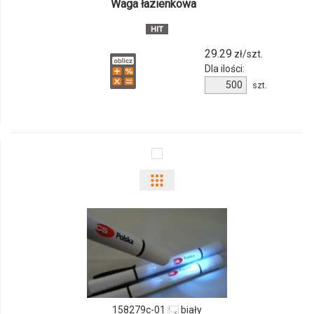
Waga łazienkowa
29.29
zł/szt.
Dla ilości:
Ilość
szt.
produktu
042080c
Pokaż
odmiany
i
ilości
produktu
158279c-01
biały