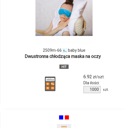
i
ilości
produktu
2509m-
66
2509m-66
baby blue
Dwustronna chłodząca maska na oczy
6.92
zł/szt.
Dla ilości:
Ilość
szt.
produktu
2509m-
66