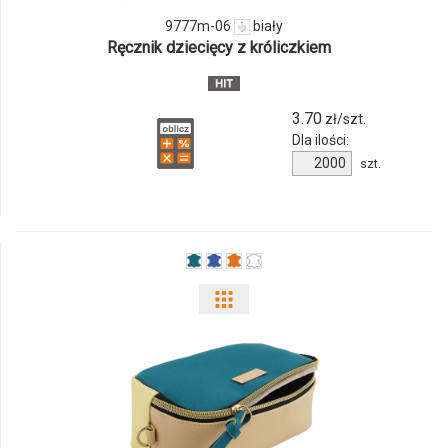
06
9777m-06
biały
Ręcznik dziecięcy z króliczkiem
3.70
zł/szt.
Dla ilości:
Ilość
szt.
produktu
9777m-
06
Pokaż
odmiany
i
ilości