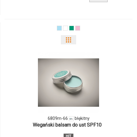
produktu
10204000f
Pokaż
odmiany
i
ilości
produktu
6809m-
66
6809m-66
błękitny
Wegański balsam do ust SPF10