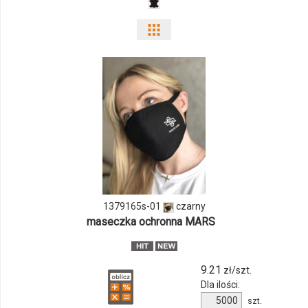
Pokaż
odmiany
i
ilości
produktu
1379165s-
01
1379165s-01
czarny
maseczka ochronna MARS
9.21
zł/szt.
Dla ilości:
Ilość
szt.