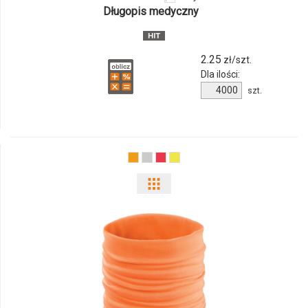
158279c-
Długopis medyczny
01
2.25
zł/szt.
Dla ilości:
Ilość
szt.
produktu
158279c-
01
Pokaż
odmiany
i
ilości
produktu