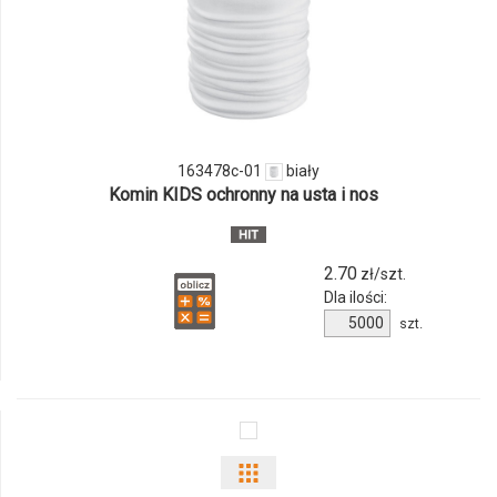
ilości
produktu
163478c-
01
163478c-01
biały
Komin KIDS ochronny na usta i nos
2.70
zł/szt.
Dla ilości:
Ilość
szt.
produktu
163478c-
01
Pokaż