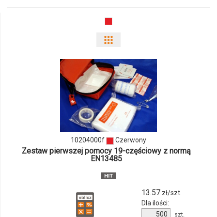
04
Pokaż
odmiany
i
ilości
produktu
10204000f
10204000f
Czerwony
Zestaw pierwszej pomocy 19-częściowy z normą
EN13485
13.57
zł/szt.
Dla ilości:
Ilość
szt.