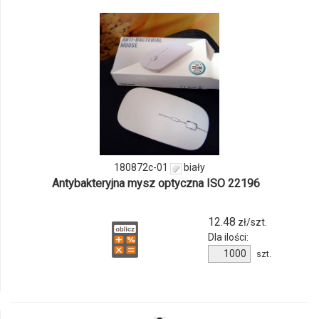
odmiany
i
ilości
produktu
180872c-
01
180872c-01
biały
Antybakteryjna mysz optyczna ISO 22196
12.48
zł/szt.
Dla ilości:
Ilość
szt.
produktu
180872c-
01