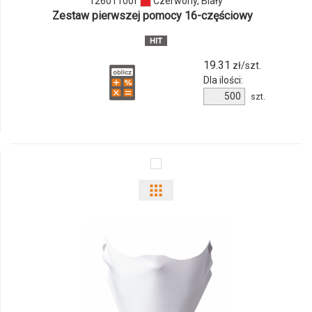
12601100f
Czerwony, Biały
Zestaw pierwszej pomocy 16-częściowy
19.31
zł/szt.
Dla ilości:
Ilość
szt.
produktu
12601100f
Pokaż
odmiany
i
ilości
produktu