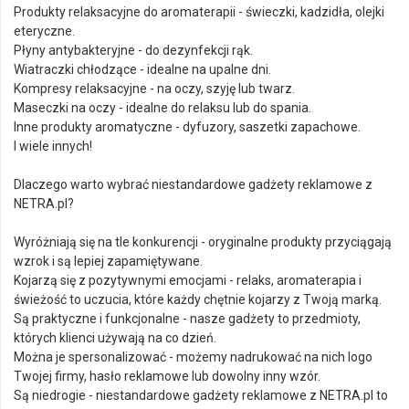
Produkty relaksacyjne do aromaterapii - świeczki, kadzidła, olejki
eteryczne.
Płyny antybakteryjne - do dezynfekcji rąk.
Wiatraczki chłodzące - idealne na upalne dni.
Kompresy relaksacyjne - na oczy, szyję lub twarz.
Maseczki na oczy - idealne do relaksu lub do spania.
Inne produkty aromatyczne - dyfuzory, saszetki zapachowe.
I wiele innych!
Dlaczego warto wybrać niestandardowe gadżety reklamowe z
NETRA.pl?
Wyróżniają się na tle konkurencji - oryginalne produkty przyciągają
wzrok i są lepiej zapamiętywane.
Kojarzą się z pozytywnymi emocjami - relaks, aromaterapia i
świeżość to uczucia, które każdy chętnie kojarzy z Twoją marką.
Są praktyczne i funkcjonalne - nasze gadżety to przedmioty,
których klienci używają na co dzień.
Można je spersonalizować - możemy nadrukować na nich logo
Twojej firmy, hasło reklamowe lub dowolny inny wzór.
Są niedrogie - niestandardowe gadżety reklamowe z NETRA.pl to