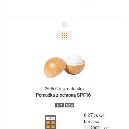
produktu
854971c-
10
Pokaż
odmiany
i
ilości
produktu
269672c
naturalny
269672c
Pomadka z ochroną SPF16
8.27
zł/szt.
Dla ilości:
Ilość
szt.