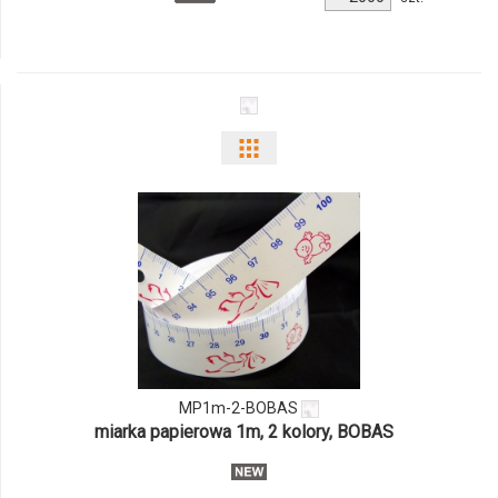
produktu
269672c
Pokaż
odmiany
i
ilości
produktu
MP1m-
MP1m-2-BOBAS
2-
miarka papierowa 1m, 2 kolory, BOBAS
BOBAS