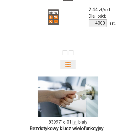
2.44
zł/szt.
Dla ilości:
Ilość
szt.
produktu
6809m-
66
Pokaż
odmiany
i
ilości
produktu
839971c-01
biały
839971c-
Bezdotykowy klucz wielofunkcyjny