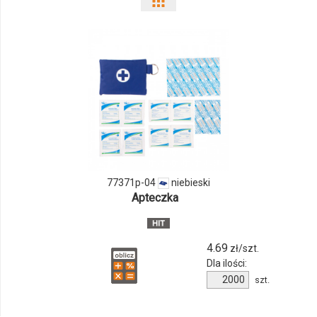
Pokaż
odmiany
i
ilości
produktu
77371p-
04
77371p-04
niebieski
Apteczka
4.69
zł/szt.
Dla ilości:
Ilość
szt.
produktu
77371p-