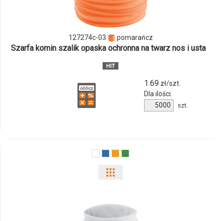
127274c-
03
127274c-03
pomarańcz
Szarfa komin szalik opaska ochronna na twarz nos i usta
1.69
zł/szt.
Dla ilości:
Ilość
szt.
produktu
127274c-
03
Pokaż
odmiany
i