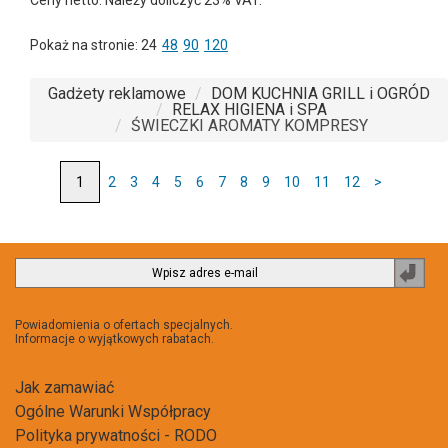
Pokaż na stronie:
24
48
90
120
Gadżety reklamowe
DOM KUCHNIA GRILL i OGRÓD
RELAX HIGIENA i SPA
ŚWIECZKI AROMATY KOMPRESY
2
3
4
5
6
7
8
9
10
11
12
>
Zapi
do
newsl
Powiadomienia o ofertach specjalnych.
Informacje o wyjątkowych rabatach.
Jak zamawiać
Ogólne Warunki Współpracy
Polityka prywatności - RODO