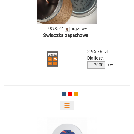
ilości
produktu
2873i-01
brązowy
2873i-
Świeczka zapachowa
01
3.95
zł/szt.
Dla ilości:
Ilość
szt.
produktu
2873i-
01
Pokaż
odmiany
i