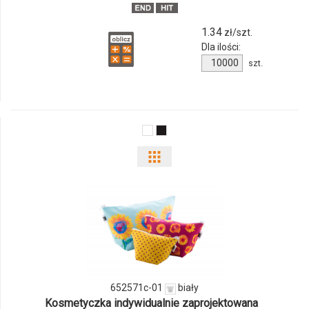
01
1.34
zł/szt.
Dla ilości:
Ilość
szt.
produktu
839971c-
01
Pokaż
odmiany
i
ilości
produktu
652571c-01
biały
652571c-
Kosmetyczka indywidualnie zaprojektowana