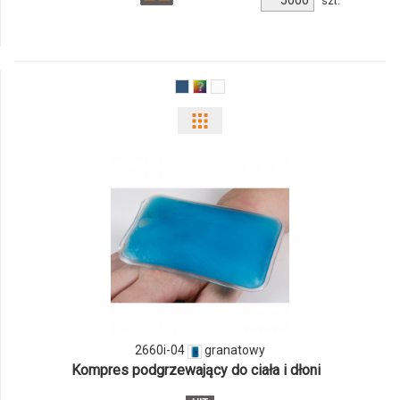
szt.
produktu
10303001f
Pokaż
odmiany
i
ilości
produktu
2660i-
04
2660i-04
granatowy
Kompres podgrzewający do ciała i dłoni