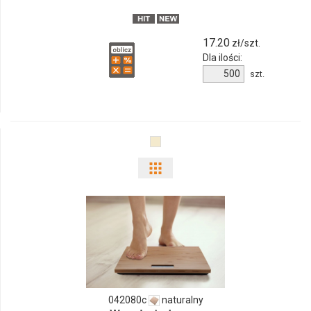
01
17.20
zł/szt.
Dla ilości:
Ilość
szt.
produktu
652571c-
01
Pokaż
odmiany
i
ilości
produktu
042080c
naturalny
042080c