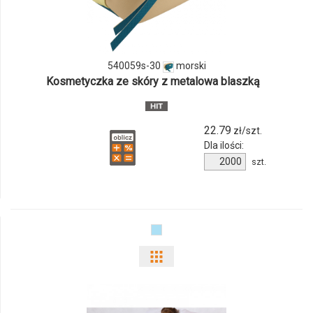
produktu
540059s-
30
540059s-30
morski
Kosmetyczka ze skóry z metalowa blaszką
22.79
zł/szt.
Dla ilości:
Ilość
szt.
produktu
540059s-
30
Pokaż
odmiany