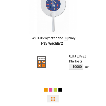
ilości
produktu
3491i-
06
3491i-06 wyprzedane
biały
wyprzedane
Pay wachlarz
0.83
zł/szt.
Dla ilości:
Ilość
szt.
produktu
3491i-
06
wyprzedane
Pokaż