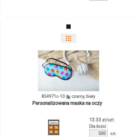
produktu
1379165s-
01
Pokaż
odmiany
i
ilości
produktu
854971c-10
czarny, biały
854971c-
Personalizowana maska na oczy
10
13.33
zł/szt.
Dla ilości:
Ilość
szt.