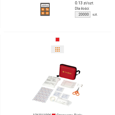
0.13
zł/szt.
Dla ilości:
Ilość
szt.
produktu
MP1m-
2-
BOBAS
Pokaż
odmiany
i
ilości
produktu
12601100f