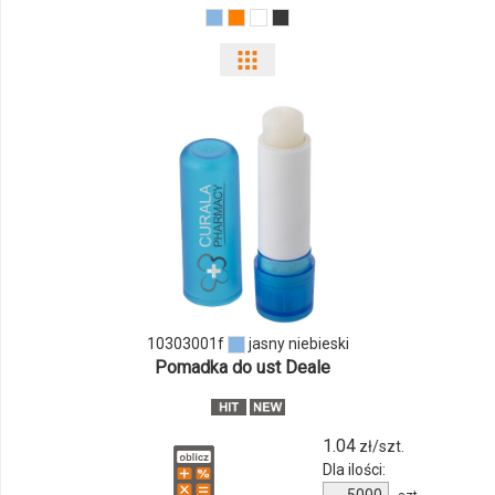
Pokaż
odmiany
i
ilości
produktu
10303001f
10303001f
jasny niebieski
Pomadka do ust Deale
1.04
zł/szt.
Dla ilości:
Ilość