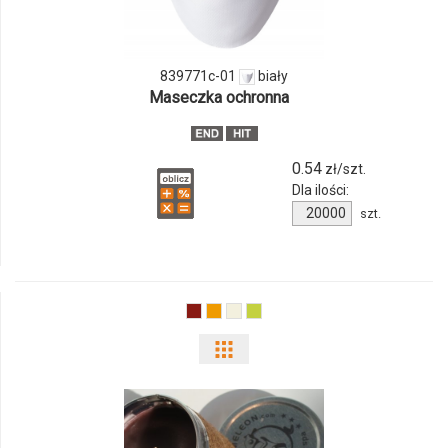
839771c-
01
839771c-01
biały
Maseczka ochronna
0.54
zł/szt.
Dla ilości:
Ilość
szt.
produktu
839771c-
01
Pokaż
odmiany
i