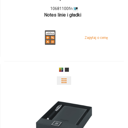
10681100fn
Notes linie i gładki
Zapytaj o cenę
Pokaż
odmiany
i
ilości
produktu