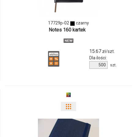
17729p-
02
17729p-02
czarny
Notes 160 kartek
15.67
zł/szt.
Dla ilości:
Ilość
szt.
produktu
17729p-
02
Pokaż
odmiany
i