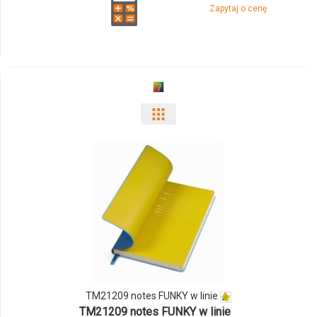
Zapytaj o cenę
w
linie
Pokaż
odmiany
i
ilości
produktu
TM21209
notes
TM21209 notes FUNKY w linie
FUNKY
TM21209 notes FUNKY w linie