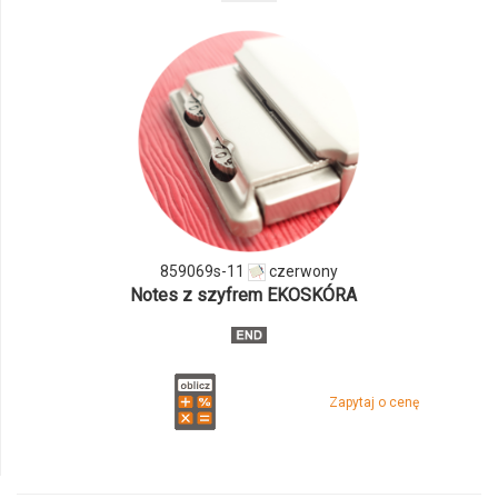
odmiany
i
ilości
produktu
859069s-
11
859069s-11
czerwony
Notes z szyfrem EKOSKÓRA
Zapytaj o cenę