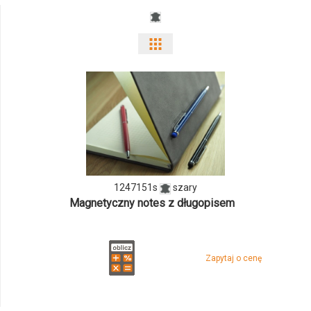
Pokaż
odmiany
i
ilości
produktu
1247151s
1247151s
szary
Magnetyczny notes z długopisem
Zapytaj o cenę