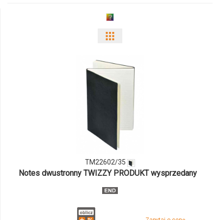
Pokaż
odmiany
i
ilości
produktu
TM22602/35
TM22602/35
Notes dwustronny TWIZZY PRODUKT wysprzedany