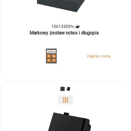
10613300fn
10613300fn
Markowy zestaw notes i długopis
Zapytaj o cenę
Pokaż
odmiany
i