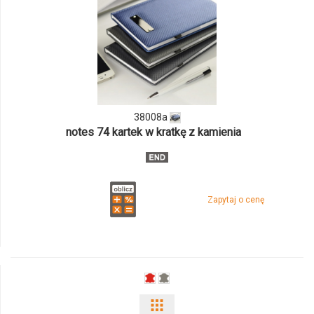
ilości
produktu
38008a
38008a
notes 74 kartek w kratkę z kamienia
Zapytaj o cenę
Pokaż