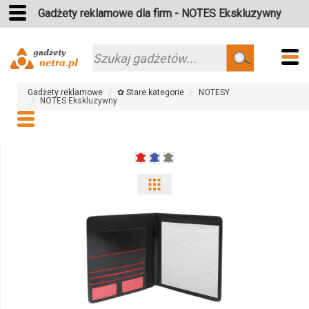
Gadżety reklamowe dla firm - NOTES Ekskluzywny
Szukaj
Gadżety reklamowe
✿ Stare kategorie
NOTESY
NOTES Ekskluzywny
Pokaż
odmiany
i
ilości
produktu