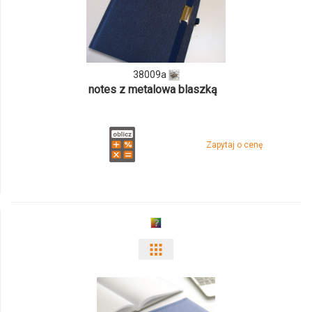
ilości
produktu
38009a
38009a
notes z metalowa blaszką
Zapytaj o cenę
Pokaż
odmiany
i