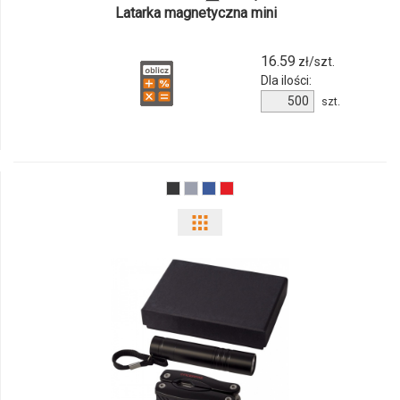
Latarka magnetyczna mini
16.59
zł/szt.
Dla ilości:
Ilość
szt.
produktu
10424300f
Pokaż
odmiany
i
ilości
produktu
10449400f