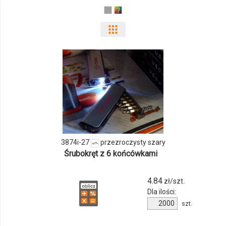
Pokaż
odmiany
i
ilości
produktu
3874i-
3874i-27
przezroczysty szary
27
Śrubokręt z 6 końcówkami
4.84
zł/szt.
Dla ilości:
Ilość
szt.
produktu
3874i-