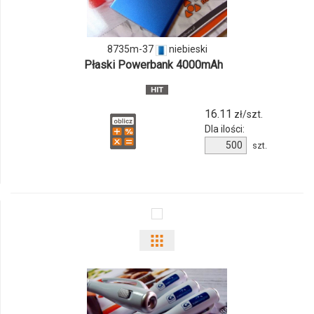
produktu
8735m-
8735m-37
niebieski
Płaski Powerbank 4000mAh
37
16.11
zł/szt.
Dla ilości:
Ilość
szt.
produktu
8735m-
37
Pokaż
odmiany
i