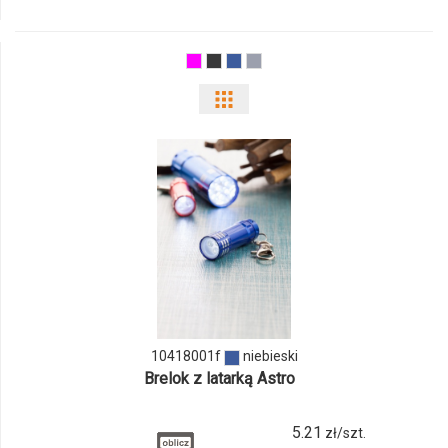
10408100f
Pokaż
odmiany
i
ilości
produktu
10418001f
10418001f
niebieski
Brelok z latarką Astro
5.21
zł/szt.