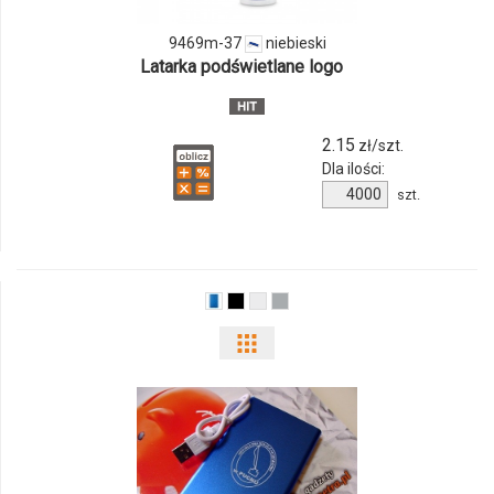
37
9469m-37
niebieski
Latarka podświetlane logo
2.15
zł/szt.
Dla ilości:
Ilość
szt.
produktu
9469m-
37
Pokaż
odmiany
i
ilości