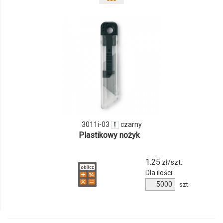
odmiany
i
ilości
produktu
3011i-
03
3011i-03
czarny
Plastikowy nożyk
1.25
zł/szt.
Dla ilości:
Ilość
szt.
produktu
3011i-
03