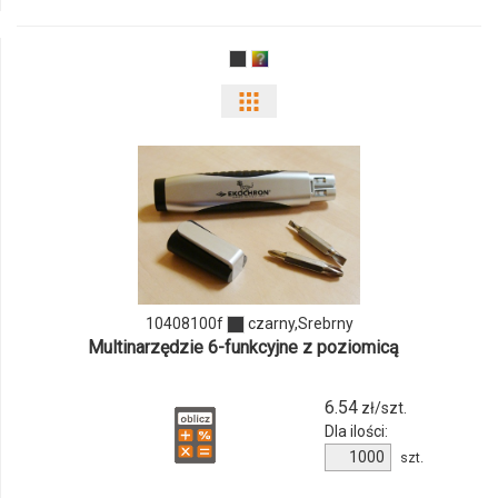
14
Pokaż
odmiany
i
ilości
produktu
10408100f
10408100f
czarny,Srebrny
Multinarzędzie 6-funkcyjne z poziomicą
6.54
zł/szt.
Dla ilości:
Ilość
szt.
produktu