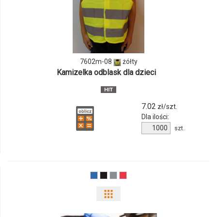
produktu
7602m-
08
7602m-08
żółty
Kamizelka odblask dla dzieci
7.02
zł/szt.
Dla ilości:
Ilość
szt.
produktu
7602m-
08
Pokaż
odmiany