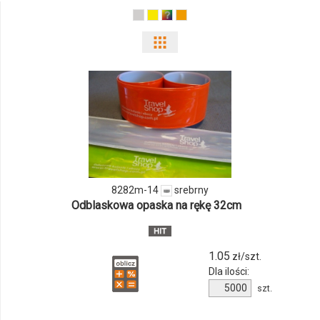
Pokaż
odmiany
i
ilości
produktu
8282m-
8282m-14
srebrny
Odblaskowa ​opaska na rękę 32cm
14
1.05
zł/szt.
Dla ilości:
Ilość
szt.
produktu
8282m-