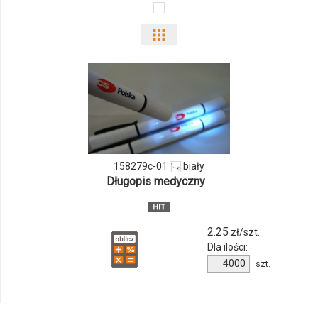
Pokaż
odmiany
i
ilości
produktu
158279c-01
biały
158279c-
Długopis medyczny
01
2.25
zł/szt.
Dla ilości:
Ilość
szt.
produktu
158279c-
01