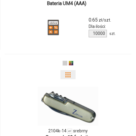
Bateria UM4 (AAA)
0.65
zł/szt.
Dla ilości:
Ilość
szt.
produktu
1806k-
99
Pokaż
odmiany
i
ilości
produktu
2104k-14
srebrny
2104k-