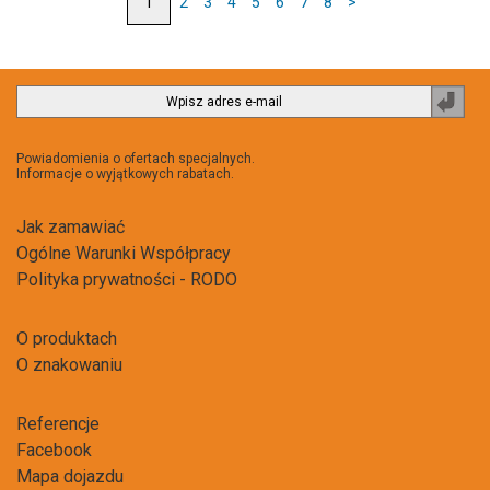
2
3
4
5
6
7
8
>
Zapi
do
newsl
Powiadomienia o ofertach specjalnych.
Informacje o wyjątkowych rabatach.
Jak zamawiać
Ogólne Warunki Współpracy
Polityka prywatności - RODO
O produktach
O znakowaniu
Referencje
Facebook
Mapa dojazdu