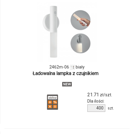
odmiany
i
ilości
produktu
2462m-
06
2462m-06
biały
Ładowalna lampka z czujnikiem
21.71
zł/szt.
Dla ilości:
Ilość
szt.
produktu
2462m-
06