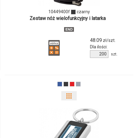
10449400f
czarny
Zestaw nóż wielofunkcyjny i latarka
48.09
zł/szt.
Dla ilości:
Ilość
szt.
produktu
10449400f
Pokaż
odmiany
i
ilości