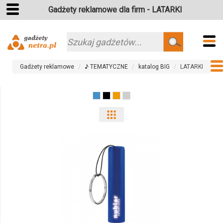
Gadżety reklamowe dla firm - LATARKI
Szukaj
Gadżety reklamowe
♪ TEMATYCZNE
katalog BIG
LATARKI
Pokaż
odmiany
i
ilości
produktu
9469m-