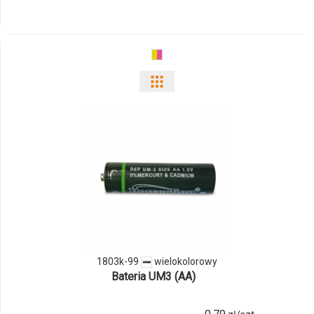
1124k-
06
Pokaż
odmiany
i
ilości
produktu
1803k-
99
1803k-99
wielokolorowy
Bateria UM3 (AA)