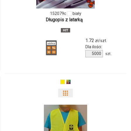
ilości
152079c
biały
produktu
Długopis z latarką
152079c
1.72
zł/szt.
Dla ilości:
Ilość
szt.
produktu
152079c
Pokaż
odmiany
i
ilości