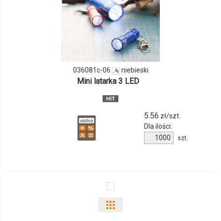
i
ilości
produktu
036081c-06
niebieski
036081c-
Mini latarka 3 LED
06
5.56
zł/szt.
Dla ilości:
Ilość
szt.
produktu
036081c-
06
Pokaż