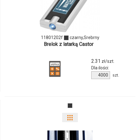
produktu
11801202f
11801202f
czarny,Srebrny
Brelok z latarką Castor
2.31
zł/szt.
Dla ilości:
Ilość
szt.
produktu
11801202f
Pokaż
odmiany