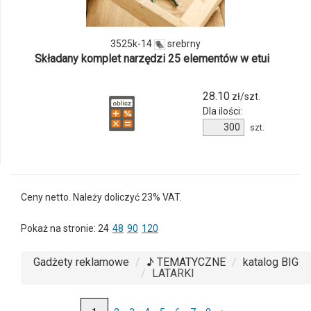
3525k-
14
3525k-14
srebrny
Składany komplet narzędzi 25 elementów w etui
28.10
zł/szt.
Dla ilości:
Ilość
szt.
produktu
3525k-
14
Ceny netto. Należy doliczyć 23% VAT.
Pokaż na stronie:
24
48
90
120
Gadżety reklamowe
♪ TEMATYCZNE
katalog BIG
LATARKI