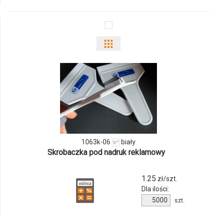
27
Pokaż
odmiany
i
ilości
produktu
1063k-
1063k-06
biały
Skrobaczka pod nadruk reklamowy
06
1.25
zł/szt.
Dla ilości:
Ilość
szt.
produktu