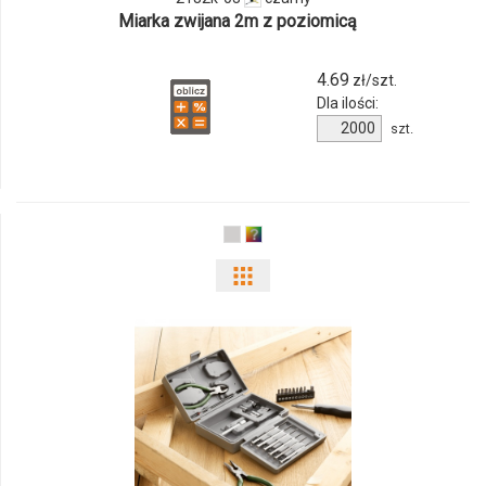
Miarka zwijana 2m z poziomicą
03
4.69
zł/szt.
Dla ilości:
Ilość
szt.
produktu
2182k-
03
Pokaż
odmiany
i
ilości
produktu