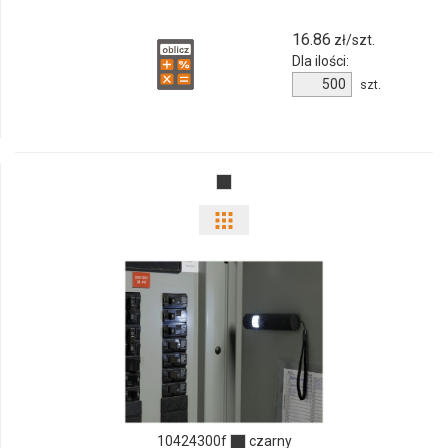
16.86
zł/szt.
Dla ilości:
Ilość
szt.
produktu
10424400f
Pokaż
odmiany
i
ilości
produktu
10424300f
10424300f
czarny