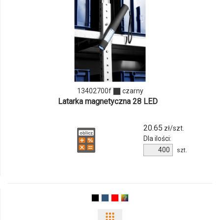
i
ilości
produktu
13402700f
13402700f
czarny
Latarka magnetyczna 28 LED
20.65
zł/szt.
Dla ilości:
Ilość
szt.
produktu
13402700f
Pokaż