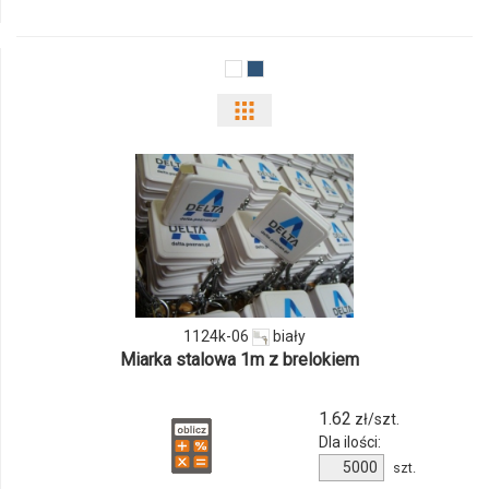
1063k-
06
Pokaż
odmiany
i
ilości
produktu
1124k-
1124k-06
biały
Miarka stalowa 1m z brelokiem
06
1.62
zł/szt.
Dla ilości:
Ilość
szt.
produktu