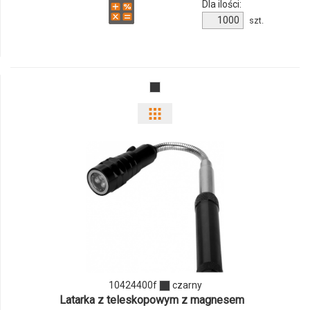
Dla ilości:
Ilość
szt.
produktu
10418001f
Pokaż
odmiany
i
ilości
produktu
10424400f
10424400f
czarny
Latarka z teleskopowym z magnesem