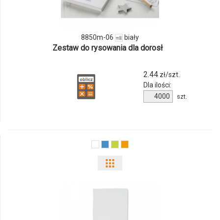
8850m-
06
8850m-06
biały
Zestaw do rysowania dla dorosł
2.44
zł/szt.
Dla ilości:
Ilość
szt.
produktu
8850m-
06
Pokaż
odmiany
i