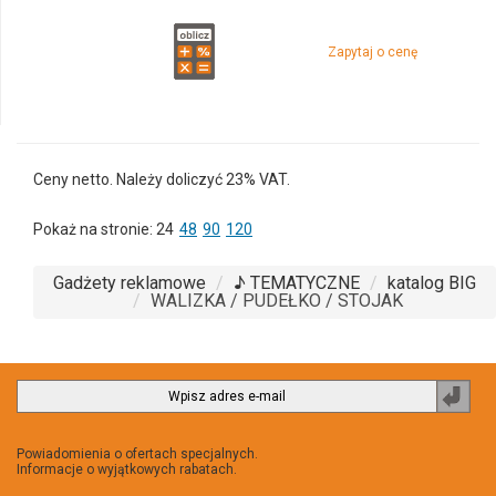
Zapytaj o cenę
Ceny netto. Należy doliczyć 23% VAT.
Pokaż na stronie:
24
48
90
120
Gadżety reklamowe
♪ TEMATYCZNE
katalog BIG
WALIZKA / PUDEŁKO / STOJAK
Zapi
do
newsl
Powiadomienia o ofertach specjalnych.
Informacje o wyjątkowych rabatach.