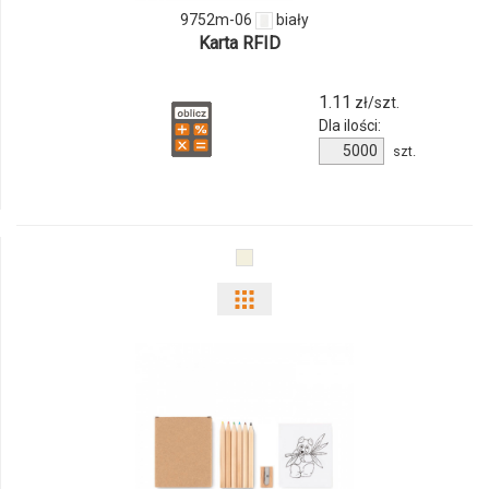
9752m-06
biały
Karta RFID
1.11
zł/szt.
Dla ilości:
Ilość
szt.
produktu
9752m-
06
Pokaż
odmiany
i
ilości
produktu