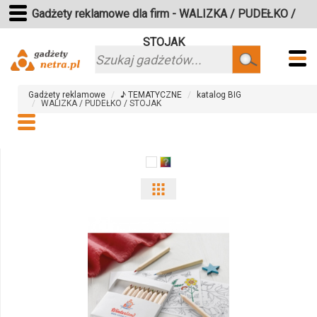
Gadżety reklamowe dla firm - WALIZKA / PUDEŁKO /
STOJAK
Szukaj
Gadżety reklamowe
♪ TEMATYCZNE
katalog BIG
WALIZKA / PUDEŁKO / STOJAK
Pokaż
odmiany
i
ilości
produktu