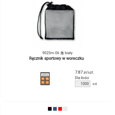
i
ilości
produktu
9025m-
06
9025m-06
biały
Ręcznik sportowy w woreczku
7.87
zł/szt.
Dla ilości:
Ilość
szt.
produktu
9025m-
06