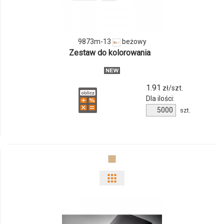
9873m-
13
9873m-13
beżowy
Zestaw do kolorowania
1.91
zł/szt.
Dla ilości:
Ilość
szt.
produktu
9873m-
13
Pokaż
odmiany
i