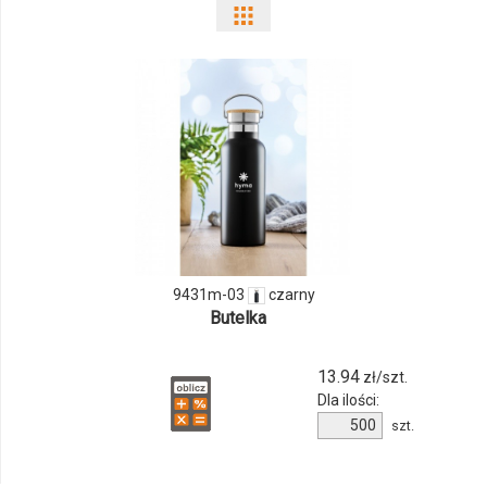
Pokaż
odmiany
i
ilości
produktu
9431m-
03
9431m-03
czarny
Butelka
13.94
zł/szt.
Dla ilości:
Ilość
szt.
produktu
9431m-