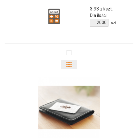
3.93
zł/szt.
Dla ilości:
Ilość
szt.
produktu
9751m-
06
Pokaż
odmiany
i
ilości
produktu
9752m-
06