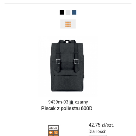
03
Pokaż
odmiany
i
ilości
produktu
9439m-
03
9439m-03
czarny
Plecak z poliestru 600D
42.75
zł/szt.
Dla ilości: