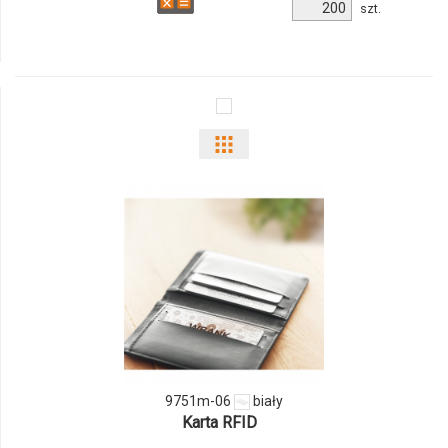
Ilość
szt.
produktu
9439m-
03
Pokaż
odmiany
i
ilości
produktu
9751m-
06
9751m-06
biały
Karta RFID