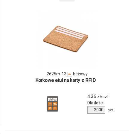
odmiany
i
ilości
produktu
2625m-
13
2625m-13
beżowy
Korkowe etui na karty z RFID
4.36
zł/szt.
Dla ilości:
Ilość
szt.
produktu
2625m-
13