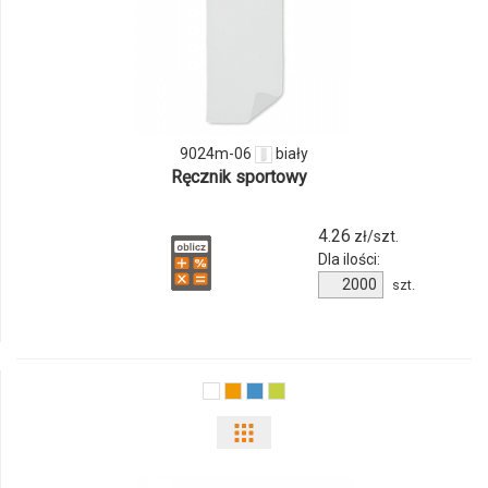
ilości
produktu
9024m-
06
9024m-06
biały
Ręcznik sportowy
4.26
zł/szt.
Dla ilości:
Ilość
szt.
produktu
9024m-
06
Pokaż
odmiany