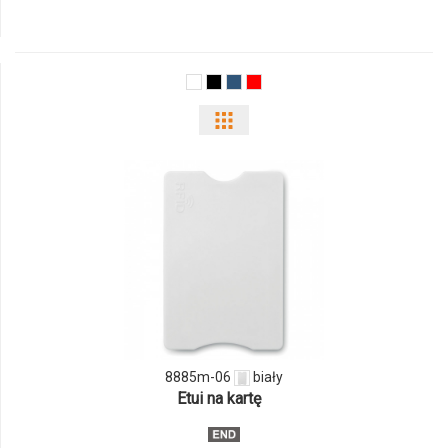
produktu
6666m-
03
Pokaż
odmiany
i
ilości
produktu
8885m-
06
8885m-06
biały
Etui na kartę