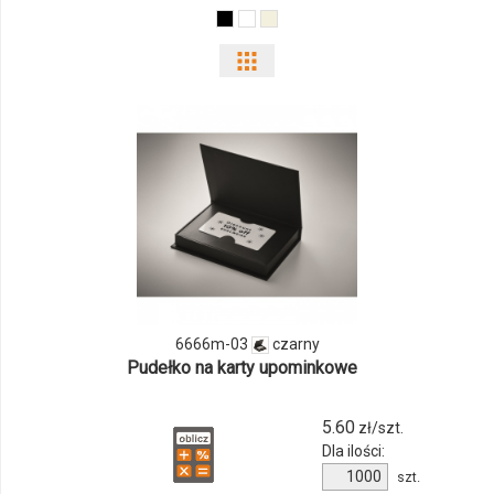
Pokaż
odmiany
i
ilości
produktu
6666m-
03
6666m-03
czarny
Pudełko na karty upominkowe
5.60
zł/szt.
Dla ilości:
Ilość
szt.