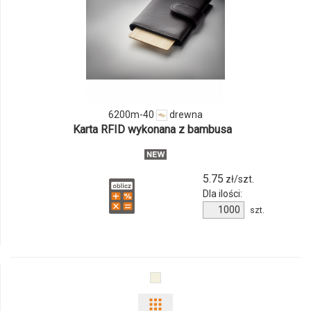
ilości
produktu
6200m-
40
6200m-40
drewna
Karta RFID wykonana z bambusa
5.75
zł/szt.
Dla ilości:
Ilość
szt.
produktu
6200m-
40
Pokaż