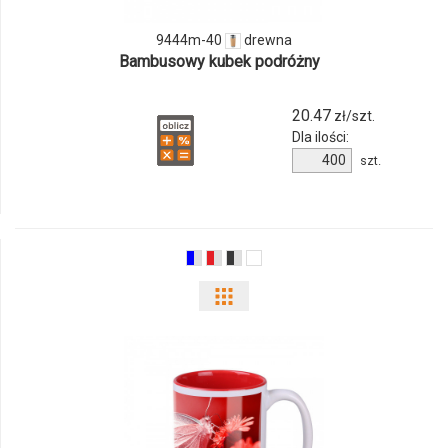
40
9444m-40
drewna
Bambusowy kubek podróżny
20.47
zł/szt.
Dla ilości:
Ilość
szt.
produktu
9444m-
40
Pokaż
odmiany
i
ilości