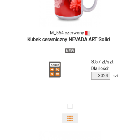
produktu
M_554
czerwony
M_554 czerwony
Kubek ceramiczny NEVADA ART Solid
8.57
zł/szt.
Dla ilości:
Ilość
szt.
produktu
M_554
czerwony
Pokaż
odmiany