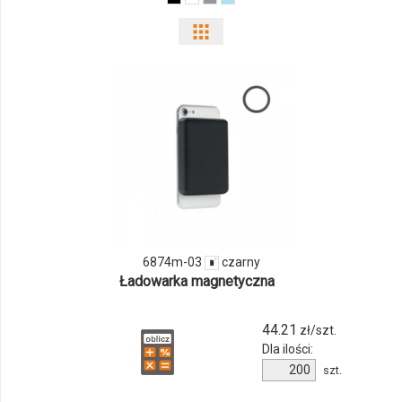
Pokaż
odmiany
i
ilości
produktu
6874m-
03
6874m-03
czarny
Ładowarka magnetyczna
44.21
zł/szt.
Dla ilości:
Ilość
szt.
produktu