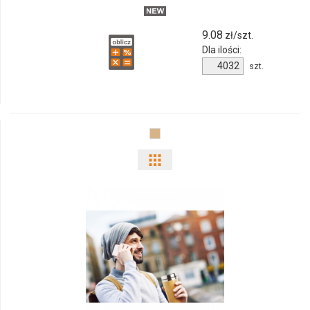
MAT
9.08
zł/szt.
Dla ilości:
Ilość
szt.
produktu
M_501
żółty
MAT
Pokaż
odmiany
i
ilości
produktu
9444m-