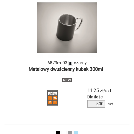
i
ilości
produktu
6873m-
03
6873m-03
czarny
Metalowy dwuścienny kubek 300ml
11.25
zł/szt.
Dla ilości:
Ilość
szt.
produktu
6873m-
03