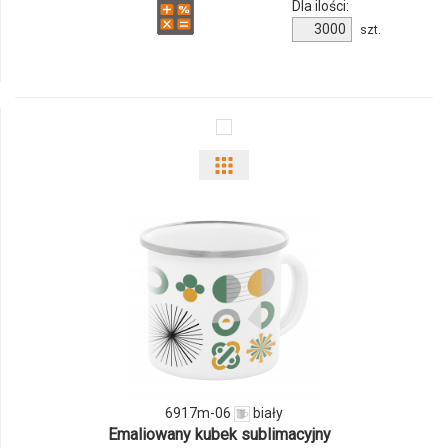
Dla ilości:
Ilość
szt.
produktu
6876m-
03
Pokaż
odmiany
i
ilości
produktu
6917m-
06
6917m-06
biały
Emaliowany kubek sublimacyjny