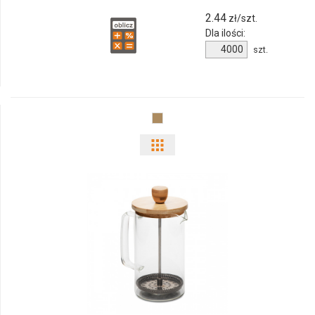
2.44
zł/szt.
Dla ilości:
Ilość
szt.
produktu
6256m-
03
Pokaż
odmiany
i
ilości
produktu
82590p-
10