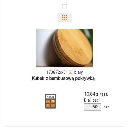
Pokaż
odmiany
i
ilości
produktu
170872c-01
biały
170872c-
Kubek z bambusową pokrywką
01
10.84
zł/szt.
Dla ilości:
Ilość
szt.
produktu
170872c-
01