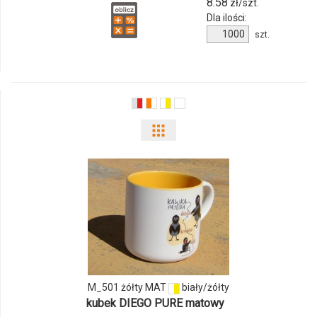
8.58
zł/szt.
Dla ilości:
Ilość
szt.
produktu
9246m-
03
Pokaż
odmiany
i
ilości
produktu
M_501
M_501 żółty MAT
biały/żółty
żółty
kubek DIEGO PURE matowy