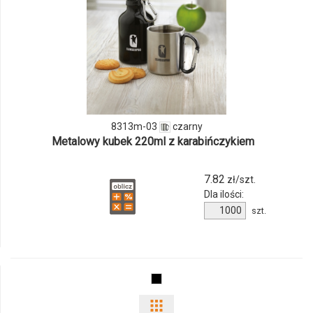
i
ilości
produktu
8313m-
03
8313m-03
czarny
Metalowy kubek 220ml z karabińczykiem
7.82
zł/szt.
Dla ilości:
Ilość
szt.
produktu
8313m-
03
Pokaż