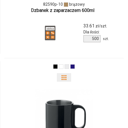
82590p-10
brązowy
Dzbanek z zaparzaczem 600ml
33.61
zł/szt.
Dla ilości:
Ilość
szt.
produktu
82590p-
10
Pokaż
odmiany
i
ilości
produktu