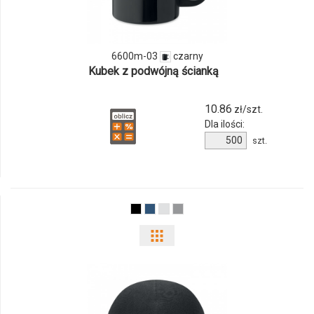
6600m-
03
6600m-03
czarny
Kubek z podwójną ścianką
10.86
zł/szt.
Dla ilości:
Ilość
szt.
produktu
6600m-
03
Pokaż
odmiany
i