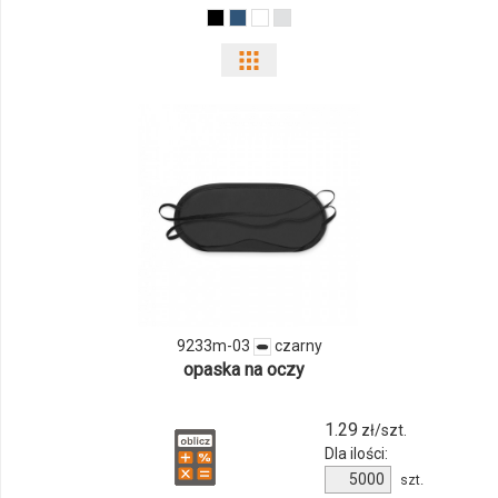
Pokaż
odmiany
i
ilości
produktu
9233m-
03
9233m-03
czarny
opaska na oczy
1.29
zł/szt.
Dla ilości:
Ilość
szt.