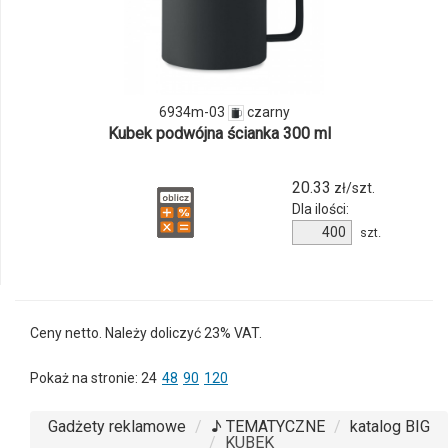
produktu
6934m-
03
6934m-03
czarny
Kubek podwójna ścianka 300 ml
20.33
zł/szt.
Dla ilości:
Ilość
szt.
produktu
6934m-
03
Ceny netto. Należy doliczyć 23% VAT.
Pokaż na stronie:
24
48
90
120
Gadżety reklamowe
♪ TEMATYCZNE
katalog BIG
KUBEK