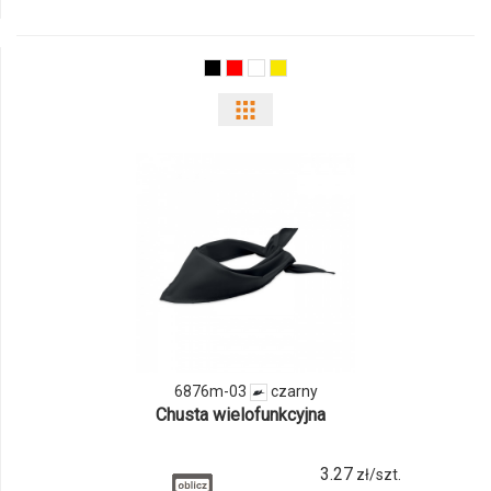
6874m-
03
Pokaż
odmiany
i
ilości
produktu
6876m-
03
6876m-03
czarny
Chusta wielofunkcyjna
3.27
zł/szt.