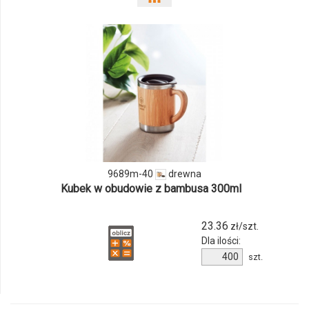
odmiany
i
ilości
produktu
9689m-
40
9689m-40
drewna
Kubek w obudowie z bambusa 300ml
23.36
zł/szt.
Dla ilości:
Ilość
szt.
produktu
9689m-
40