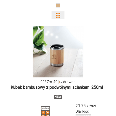
Pokaż
odmiany
i
ilości
produktu
9937m-
40
9937m-40
drewna
Kubek bambusowy z podwójnymi sciankami 250ml
21.75
zł/szt.
Dla ilości: