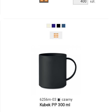
Ilość
szt.
produktu
9937m-
40
Pokaż
odmiany
i
ilości
produktu
6256m-
03
6256m-03
czarny
Kubek PP 300 ml