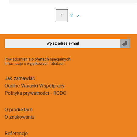
2
>
Zapi
do
newsl
Powiadomienia o ofertach specjalnych.
Informacje o wyjątkowych rabatach.
Jak zamawiać
Ogólne Warunki Współpracy
Polityka prywatności - RODO
O produktach
O znakowaniu
Referencje