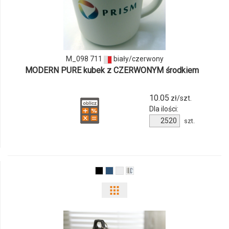
produktu
M_098
711
M_098 711
biały/czerwony
MODERN PURE kubek z CZERWONYM środkiem
10.05
zł/szt.
Dla ilości:
Ilość
szt.
produktu
M_098
711
Pokaż
odmiany