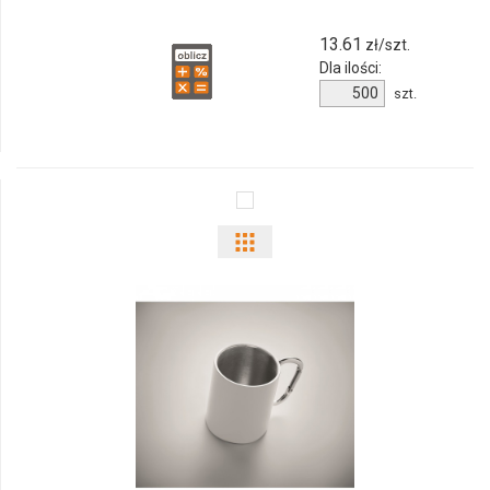
13.61
zł/szt.
Dla ilości:
Ilość
szt.
produktu
6917m-
06
Pokaż
odmiany
i
ilości
produktu
6918m-