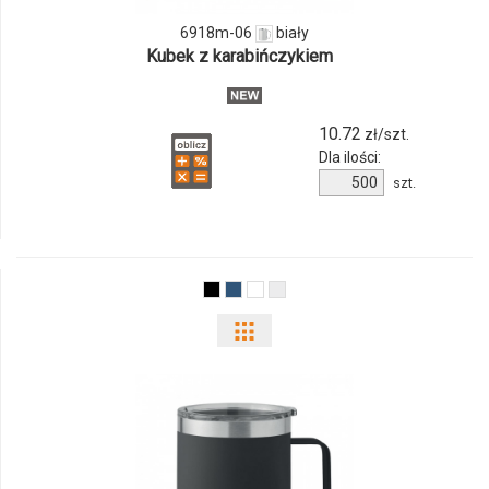
06
6918m-06
biały
Kubek z karabińczykiem
10.72
zł/szt.
Dla ilości:
Ilość
szt.
produktu
6918m-
06
Pokaż
odmiany
i
ilości