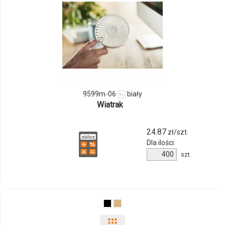
i
ilości
produktu
9599m-
06
9599m-06
biały
Wiatrak
24.87
zł/szt.
Dla ilości:
Ilość
szt.
produktu
9599m-
06
Pokaż