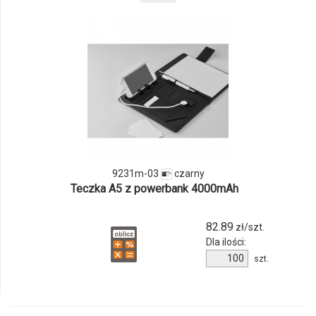
odmiany
i
ilości
produktu
9231m-
03
9231m-03
czarny
Teczka A5 z powerbank 4000mAh
82.89
zł/szt.
Dla ilości:
Ilość
szt.
produktu
9231m-
03