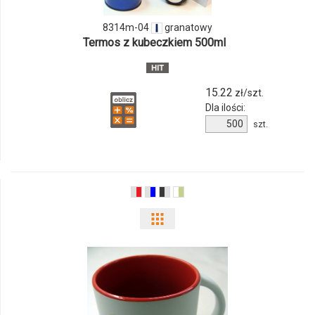
04
8314m-04
granatowy
Termos z kubeczkiem 500ml
15.22
zł/szt.
Dla ilości:
Ilość
szt.
produktu
8314m-
04
Pokaż
odmiany
i
ilości