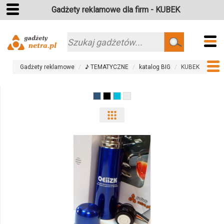
Gadżety reklamowe dla firm - KUBEK
Szukaj
Gadżety reklamowe
♪ TEMATYCZNE
katalog BIG
KUBEK
Pokaż
odmiany
i
ilości
produktu
8314m-