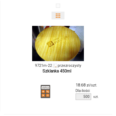
Pokaż
odmiany
i
ilości
produktu
9721m-22
przezroczysty
9721m-
Szklanka 450ml
22
18.68
zł/szt.
Dla ilości:
Ilość
szt.
produktu
9721m-
22