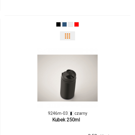
produktu
9233m-
03
Pokaż
odmiany
i
ilości
produktu
9246m-
03
9246m-03
czarny
Kubek 250ml