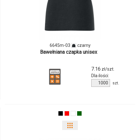
ilości
produktu
6645m-
03
6645m-03
czarny
Bawełniana czapka unisex
7.16
zł/szt.
Dla ilości:
Ilość
szt.
produktu
6645m-
03
Pokaż
odmiany