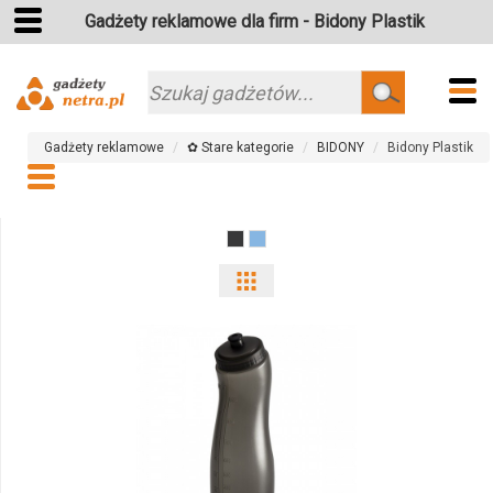
Gadżety reklamowe dla firm - Bidony Plastik
Szukaj
Gadżety reklamowe
✿ Stare kategorie
BIDONY
Bidony Plastik
Pokaż
odmiany
i
ilości
produktu