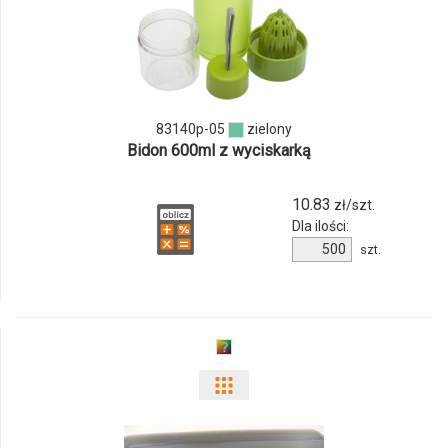
produktu
83140p-
05
83140p-05
zielony
Bidon 600ml z wyciskarką
10.83
zł/szt.
Dla ilości:
Ilość
szt.
produktu
83140p-
05
Pokaż
odmiany