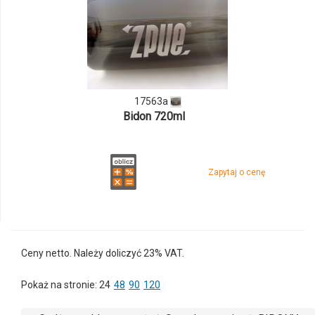
i
ilości
produktu
17563a
17563a
Bidon 720ml
Zapytaj o cenę
Ceny netto. Należy doliczyć 23% VAT.
Pokaż na stronie:
24
48
90
120