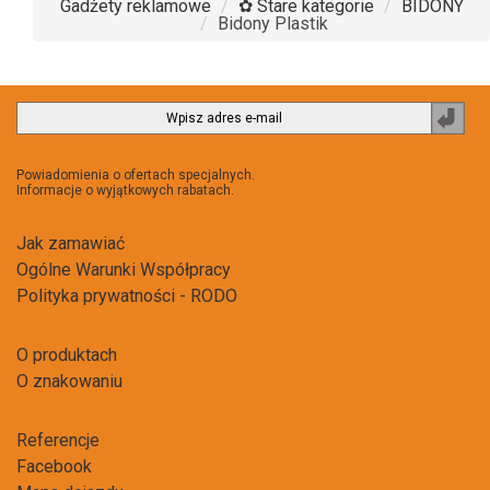
Gadżety reklamowe
✿ Stare kategorie
BIDONY
Bidony Plastik
Zapi
do
newsl
Powiadomienia o ofertach specjalnych.
Informacje o wyjątkowych rabatach.
Jak zamawiać
Ogólne Warunki Współpracy
Polityka prywatności - RODO
O produktach
O znakowaniu
Referencje
Facebook