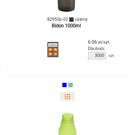
82950p-
02
82950p-02
czarny
Bidon 1000ml
6.06
zł/szt.
Dla ilości:
Ilość
szt.
produktu
82950p-
02
Pokaż
odmiany
i
ilości