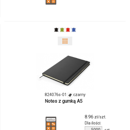
Pokaż
odmiany
i
ilości
produktu
824076s-01
czarny
824076s-
Notes z gumką A5
01
8.96
zł/szt.
Dla ilości:
Ilość
szt.