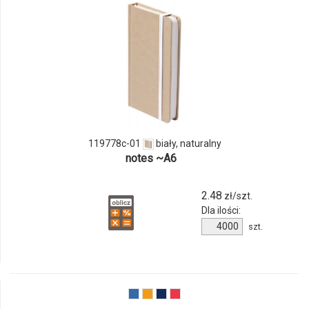
i
ilości
produktu
119778c-
01
119778c-01
biały, naturalny
notes ~A6
2.48
zł/szt.
Dla ilości:
Ilość
szt.
produktu
119778c-
01