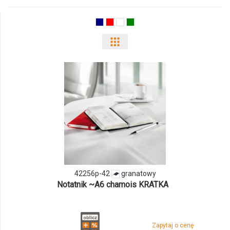
03
Pokaż
odmiany
i
ilości
produktu
42256p-
42
42256p-42
granatowy
Notatnik ~A6 chamois KRATKA
Zapytaj o cenę