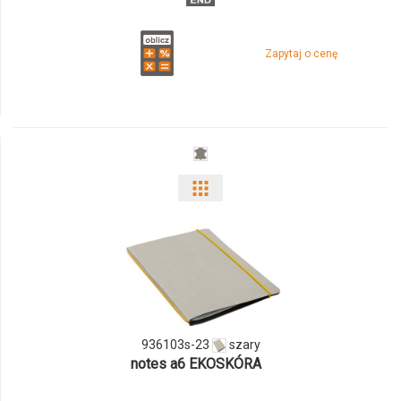
Zapytaj o cenę
Pokaż
odmiany
i
ilości
produktu
936103s-23
szary
notes a6 EKOSKÓRA
936103s-
23