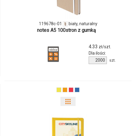
119678c-
01
119678c-01
biały, naturalny
notes A5 100stron z gumką
4.33
zł/szt.
Dla ilości:
Ilość
szt.
produktu
119678c-
01
Pokaż
odmiany
i