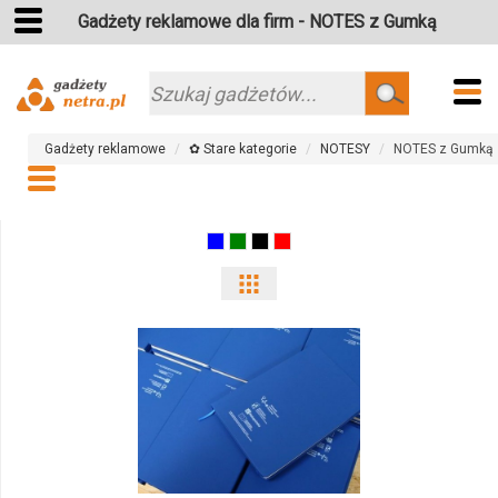
Gadżety reklamowe dla firm - NOTES z Gumką
Szukaj
Gadżety reklamowe
✿ Stare kategorie
NOTESY
NOTES z Gumką
Pokaż
odmiany
i
ilości
produktu