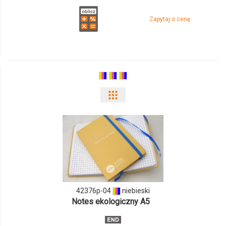
Zapytaj o cenę
Pokaż
odmiany
i
ilości
produktu
42376p-04
niebieski
42376p-
Notes ekologiczny A5
04