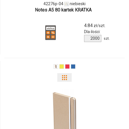
42276p-
42276p-04
niebieski
Notes A5 80 kartek KRATKA
04
4.84
zł/szt.
Dla ilości:
Ilość
szt.
produktu
42276p-
04
Pokaż
odmiany
i
ilości
produktu