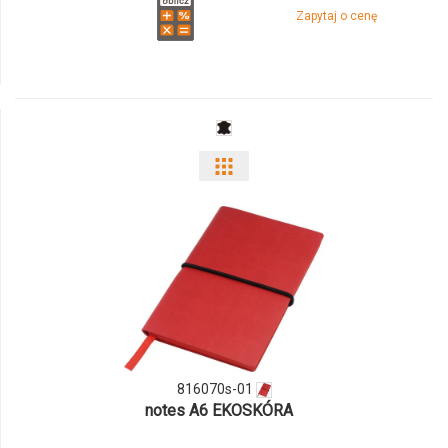
Zapytaj o cenę
Pokaż
odmiany
i
ilości
produktu
816070s-
816070s-01
01
notes A6 EKOSKÓRA