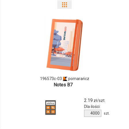
Pokaż
odmiany
i
ilości
produktu
196573c-
03
196573c-03
pomarańcz
Notes B7
2.19
zł/szt.
Dla ilości:
Ilość
szt.
produktu
196573c-