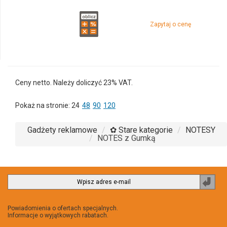
Zapytaj o cenę
Ceny netto. Należy doliczyć 23% VAT.
Pokaż na stronie:
24
48
90
120
Gadżety reklamowe
✿ Stare kategorie
NOTESY
NOTES z Gumką
Zapi
do
newsl
Powiadomienia o ofertach specjalnych.
Informacje o wyjątkowych rabatach.