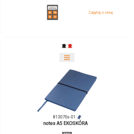
Zapytaj o cenę
Pokaż
odmiany
i
ilości
produktu
813070s-
813070s-01
notes A5 EKOSKÓRA
01