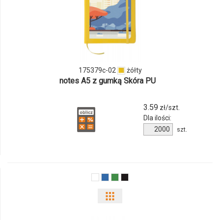
ilości
produktu
175379c-
02
175379c-02
żółty
notes A5 z gumką Skóra PU
3.59
zł/szt.
Dla ilości:
Ilość
szt.
produktu
175379c-
02
Pokaż
odmiany