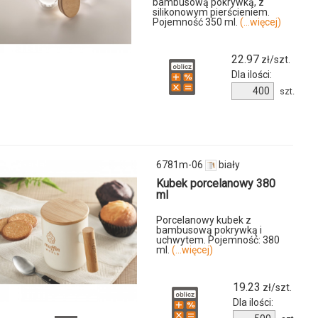
bambusową pokrywką, z
silikonowym pierścieniem.
3c-
Pojemność 350 ml.
(...więcej)
22.97
zł/szt.
Dla ilości:
Ilość
szt.
u
produktu
6739m-
22
6781m-06
biały
Kubek porcelanowy 380
ml
Porcelanowy kubek z
bambusową pokrywką i
uchwytem. Pojemność: 380
ml.
(...więcej)
y
19.23
zł/szt.
Dla ilości:
Ilość