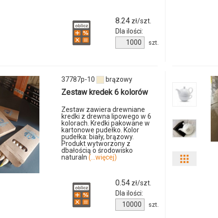
produkt
8.24
zł/szt.
Dla ilości:
6781m
Ilość
szt.
produktu
06
9708m-
06
37787p-10
brązowy
Zestaw kredek 6 kolorów
Zestaw zawiera drewniane
kredki z drewna lipowego w 6
kolorach. Kredki pakowane w
kartonowe pudełko. Kolor
pudełka: biały, brązowy.
Produkt wytworzony z
dbałością o środowisko
naturaln
(...więcej)
Pokaż
odmiany
0.54
zł/szt.
Dla ilości:
i
Ilość
szt.
produktu
ilości