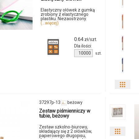
ilości
Elastyczny ołówek z gumką
zrobiony z elastycznego
plastiku. Niezaostrzony.
produkt
(...więcej)
119476c
0.64
zł/szt.
00
Dla ilości:
Ilość
szt.
produktu
150473c-
07
Pokaż
odmia
37297p-13
beżowy
i
Zestaw piśmienniczy w
tubie, beżowy
ilości
Zestaw szkolno-biurowy,
składający się z 2 ołówków,
Pokaż
produ
papierowego długopisu,