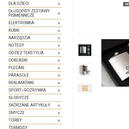
ilości
DLA DZIECI
+
DŁUGOPISY ZESTAWY
produktu
+
PIŚMIENNICZE
ELEKTRONIKA
+
9636m-
KUBKI
+
03
NARZĘDZIA
+
NOTESY
+
ODZIEŻ TEKSTYLIA
+
ODBLASKI
+
PLECAKI
+
PARASOLE
+
REKLAMÓWKI
+
Pokaż
SPORT i ROZRYWKA
+
SŁODYCZE
odmiany
SKÓRZANE ARTYKUŁY
+
i
SMYCZE
+
TORBY
+
ilości
TERMOSY