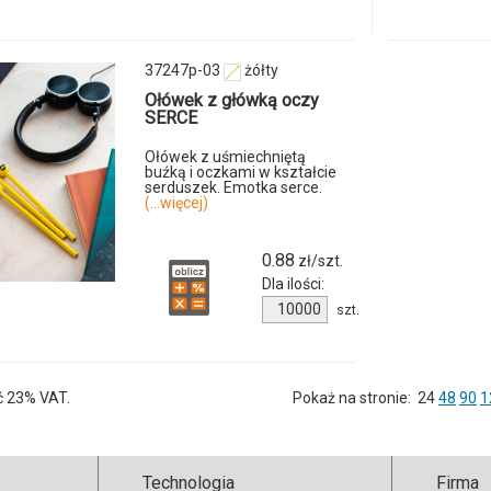
37787p-
10
produkt
37247p-03
żółty
7343m-
Ołówek z główką oczy
SERCE
06
Ołówek z uśmiechniętą
buźką i oczkami w kształcie
serduszek. Emotka serce.
(...więcej)
0.88
zł/szt.
Dla ilości:
Ilość
szt.
produktu
37247p-
03
ć 23% VAT.
Pokaż na stronie:
24
48
90
1
Technologia
Firma