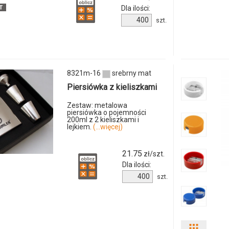
ilości
Dla ilości:
Ilość
szt.
produkt
produktu
9636m-
ObG
03
8321m-16
srebrny mat
Piersiówka z kieliszkami
Zestaw: metalowa
piersiówka o pojemności
200ml z 2 kieliszkami i
lejkiem.
(...więcej)
21.75
zł/szt.
Dla ilości:
Ilość
szt.
produktu
8321m-
16