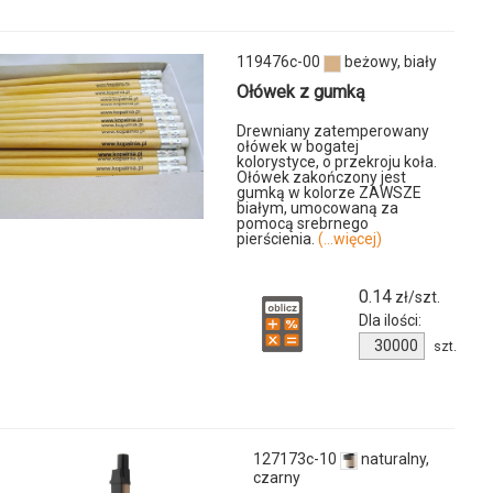
119476c-00
beżowy, biały
Ołówek z gumką
Drewniany zatemperowany
ołówek w bogatej
kolorystyce, o przekroju koła.
u
Ołówek zakończony jest
gumką w kolorze ZAWSZE
białym, umocowaną za
-
pomocą srebrnego
pierścienia.
(...więcej)
0.14
zł/szt.
Dla ilości:
Ilość
szt.
produktu
119476c-
00
127173c-10
naturalny,
czarny