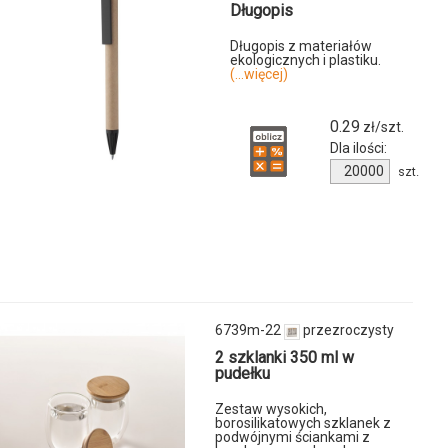
Długopis
Długopis z materiałów
ekologicznych i plastiku.
u
(...więcej)
-
0.29
zł/szt.
Dla ilości:
Ilość
szt.
produktu
127173c-
10
ny
6739m-22
przezroczysty
2 szklanki 350 ml w
pudełku
Zestaw wysokich,
borosilikatowych szklanek z
ktu
podwójnymi ściankami z