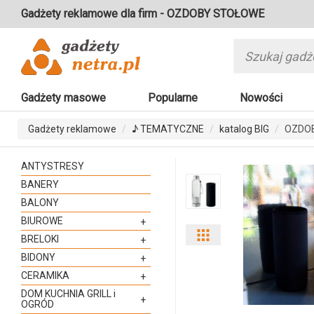
Gadżety reklamowe dla firm - OZDOBY STOŁOWE
Gadżety masowe
Popularne
Nowości
Gadżety reklamowe
♪ TEMATYCZNE
katalog BIG
OZDO
ANTYSTRESY
BANERY
BALONY
BIUROWE
+
Pokaż
BRELOKI
+
BIDONY
+
odmiany
CERAMIKA
+
i
DOM KUCHNIA GRILL i
+
OGRÓD