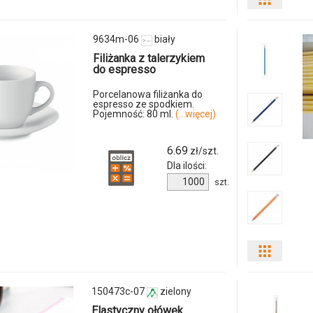
Pokaż
odmiany
9634m-06
biały
i
Filiżanka z talerzykiem
do espresso
ilości
Porcelanowa filiżanka do
espresso ze spodkiem.
produkt
Pojemność: 80 ml.
(...więcej)
947880c
6.69
zł/szt.
01
Dla ilości:
Ilość
szt.
produktu
9634m-
06
Pokaż
odmiany
150473c-07
zielony
i
Elastyczny ołówek