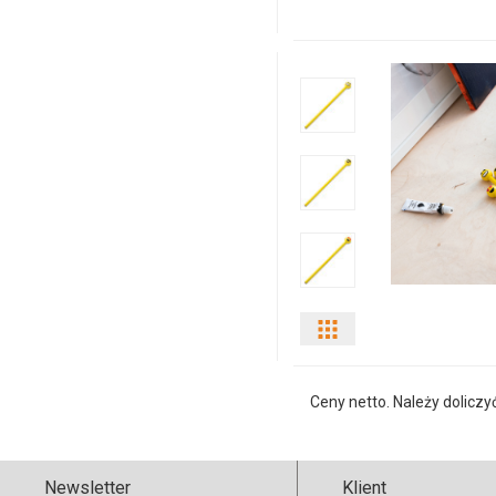
produktu
37787p-
10
Pokaż
odmiany
Ceny netto. Należy doliczy
i
ilości
Newsletter
Klient