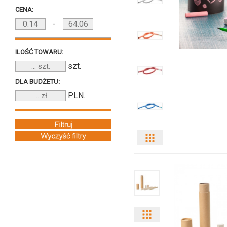
CENA:
-
ILOŚĆ TOWARU:
szt.
DLA BUDŻETU:
PLN.
Pokaż
odmiany
i
ilości
Pokaż
produktu