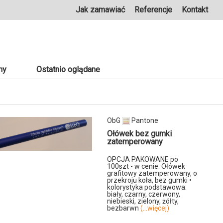
Jak zamawiać
Referencje
Kontakt
ny
Ostatnio oglądane
ObG
Pantone
Ołówek bez gumki
zatemperowany
OPCJA PAKOWANE po
100szt - w cenie. Ołówek
grafitowy zatemperowany, o
przekroju koła, bez gumki •
kolorystyka podstawowa:
biały, czarny, czerwony,
niebieski, zielony, żółty,
bezbarwn
(...więcej)