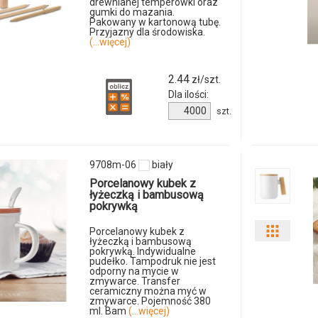
drewnianej temperówki oraz
odmiany
gumki do mazania.
12717
Pakowany w kartonową tubę.
Przyjazny dla środowiska.
i
(...więcej)
10
ilości
2.44
zł/szt.
Dla ilości:
produkt
Ilość
szt.
6739m-
produktu
37297p-
22
13
9708m-06
biały
Porcelanowy kubek z
łyżeczką i bambusową
pokrywką
Porcelanowy kubek z
Pokaż
łyżeczką i bambusową
pokrywką. Indywidualne
odmian
pudełko. Tampodruk nie jest
odporny na mycie w
zmywarce. Transfer
i
ceramiczny można myć w
zmywarce. Pojemność 380
ml. Bam
(...więcej)
ilości