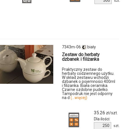
szt.
produktu
u
6781m-
06
-
7343m-06
biały
Zestaw do herbaty
dzbanek i filiżanka
Praktyczny zestaw do
herbaty codziennego użytku.
W skład zestawu wchodzi
dzbanek o pojemności 400ml
i filiżanka. Biała ceramika.
Czarne ozdobne pudełko.
Tampodruk nie jest odporny
na d
(...więcej)
35.26
zł/szt.
Dla ilości:
Ilość
szt.