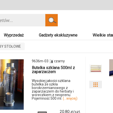
Szukaj
Wyprzedaż
Gadżety ekskluzywne
Wielkie sta
BY STOŁOWE
9636m-03
czarny
Butelka szklana 500ml z
zaparzaczem
Wysokiej jakości szklana
butelka ze szkła
Pokaż
borokrzemianowego z
zaparzaczem do herbaty i
odmiany
woreczkiem z neoprenu.
Pojemność 500 ml.
(...więcej)
i
20.80
zł/szt.