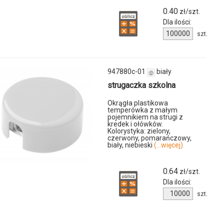
0.40
zł/szt.
Dla ilości:
u
Ilość
szt.
produktu
ObG
947880c-01
biały
strugaczka szkolna
Okrągła plastikowa
temperówka z małym
pojemnikiem na strugi z
kredek i ołówków.
Kolorystyka: zielony,
czerwony, pomarańczowy,
biały, niebieski
(...więcej)
0.64
zł/szt.
Dla ilości:
Ilość
szt.
produktu
947880c-
01