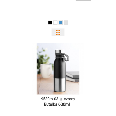
produktu
9444m-
40
Pokaż
odmiany
i
ilości
produktu
9539m-
03
9539m-03
czarny
Butelka 600ml