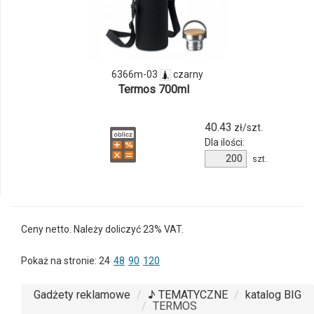
produktu
6366m-
03
6366m-03
czarny
Termos 700ml
40.43
zł/szt.
Dla ilości:
Ilość
szt.
produktu
6366m-
03
Ceny netto. Należy doliczyć 23% VAT.
Pokaż na stronie:
24
48
90
120
Gadżety reklamowe
♪ TEMATYCZNE
katalog BIG
TERMOS