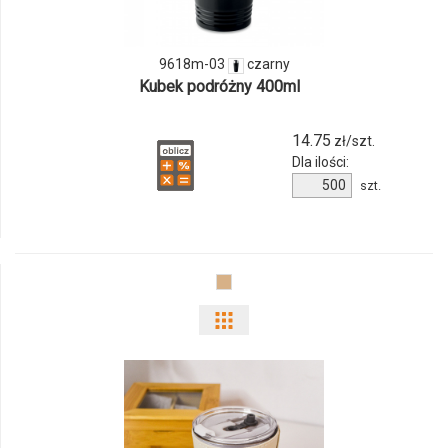
9618m-
03
9618m-03
czarny
Kubek podróżny 400ml
14.75
zł/szt.
Dla ilości:
Ilość
szt.
produktu
9618m-
03
Pokaż
odmiany
i
ilości