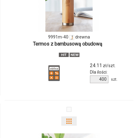
produktu
9991m-
40
9991m-40
drewna
Termos z bambusową obudową
24.11
zł/szt.
Dla ilości:
Ilość
szt.
produktu
9991m-
40
Pokaż
odmiany