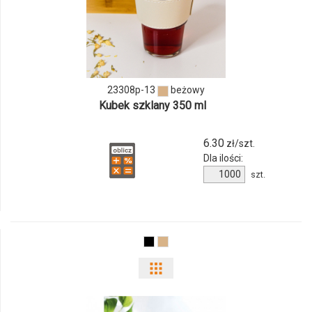
produktu
23308p-
13
23308p-13
beżowy
Kubek szklany 350 ml
6.30
zł/szt.
Dla ilości:
Ilość
szt.
produktu
23308p-
13
Pokaż
odmiany