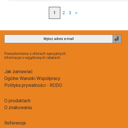
2
3
>
Zapi
do
newsl
Powiadomienia o ofertach specjalnych.
Informacje o wyjątkowych rabatach.
Jak zamawiać
Ogólne Warunki Współpracy
Polityka prywatności - RODO
O produktach
O znakowaniu
Referencje