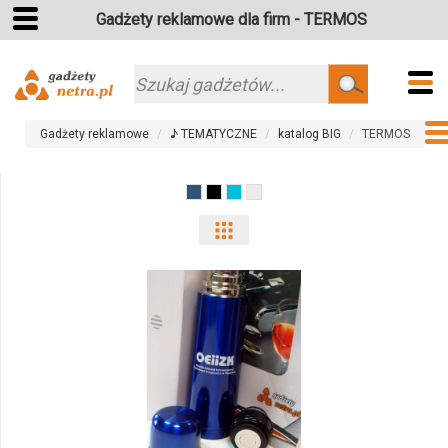
Gadżety reklamowe dla firm - TERMOS
Szukaj
Gadżety reklamowe
♪ TEMATYCZNE
katalog BIG
TERMOS
Pokaż
odmiany
i
ilości
produktu
8314m-