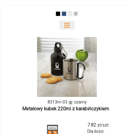
16
Pokaż
odmiany
i
ilości
produktu
8313m-
03
8313m-03
czarny
Metalowy kubek 220ml z karabińczykiem
7.82
zł/szt.
Dla ilości: