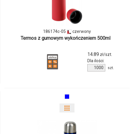
produktu
186174c-
05
186174c-05
czerwony
Termos z gumowym wykończeniem 500ml
14.89
zł/szt.
Dla ilości:
Ilość
szt.
produktu
186174c-
05
Pokaż
odmiany
i