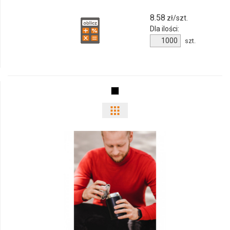
8.58
zł/szt.
Dla ilości:
Ilość
szt.
produktu
9246m-
03
Pokaż
odmiany
i
ilości
produktu
82460p-