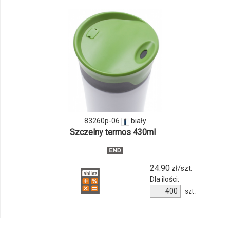
odmiany
i
ilości
produktu
83260p-
06
83260p-06
biały
Szczelny termos 430ml
24.90
zł/szt.
Dla ilości:
Ilość
szt.
produktu
83260p-
06