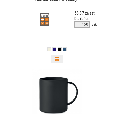
53.37
zł/szt.
Dla ilości:
Ilość
szt.
produktu
84190p-
02
Pokaż
odmiany
i
ilości
produktu
6256m-