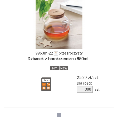
i
ilości
produktu
9963m-
22
9963m-22
przezroczysty
Dzbanek z borokrzemianu 850ml
25.37
zł/szt.
Dla ilości:
Ilość
szt.
produktu
9963m-
22