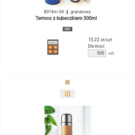
04
8314m-04
granatowy
Termos z kubeczkiem 500ml
15.22
zł/szt.
Dla ilości:
Ilość
szt.
produktu
8314m-
04
Pokaż
odmiany
i
ilości