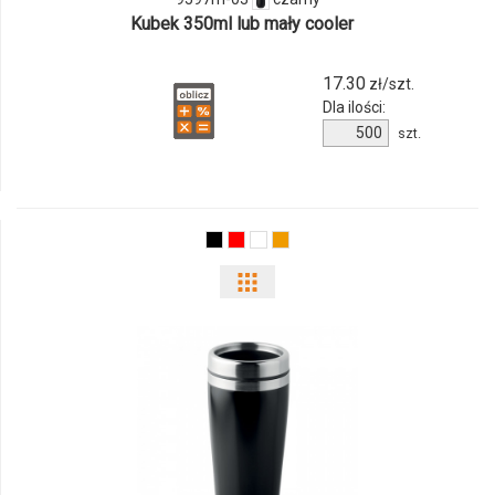
Kubek 350ml lub mały cooler
17.30
zł/szt.
Dla ilości:
Ilość
szt.
produktu
9597m-
03
Pokaż
odmiany
i
ilości
produktu