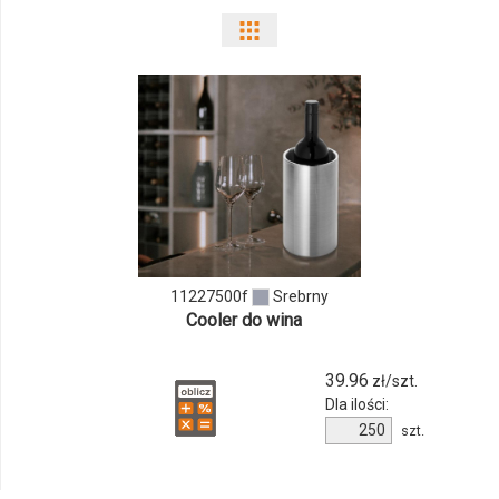
Pokaż
odmiany
i
ilości
produktu
11227500f
11227500f
Srebrny
Cooler do wina
39.96
zł/szt.
Dla ilości:
Ilość
szt.
produktu
11227500f