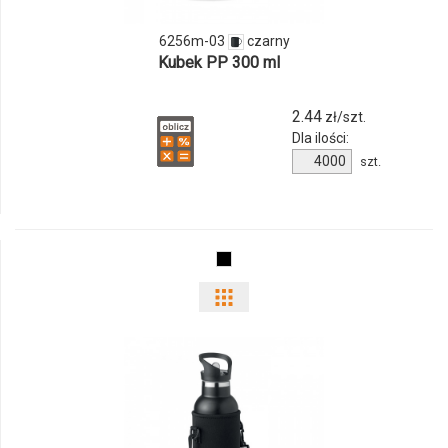
03
6256m-03
czarny
Kubek PP 300 ml
2.44
zł/szt.
Dla ilości:
Ilość
szt.
produktu
6256m-
03
Pokaż
odmiany
i
ilości