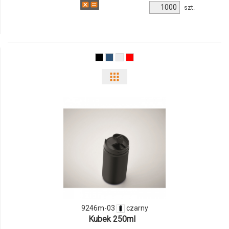
Ilość
szt.
produktu
8313m-
03
Pokaż
odmiany
i
ilości
produktu
9246m-
03
9246m-03
czarny
Kubek 250ml