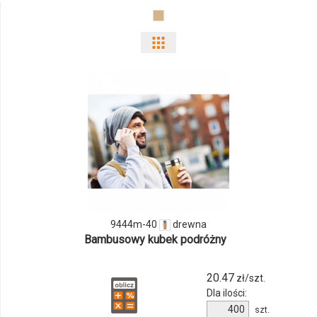
Pokaż
odmiany
i
ilości
produktu
9444m-
40
9444m-40
drewna
Bambusowy kubek podróżny
20.47
zł/szt.
Dla ilości:
Ilość
szt.