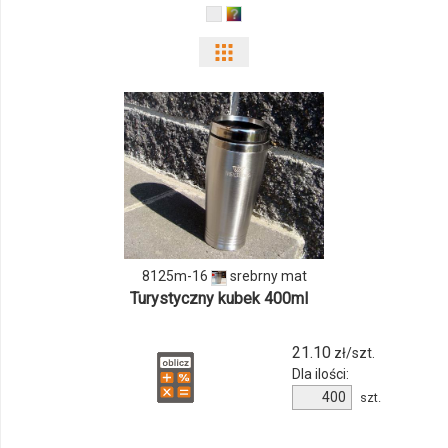
Pokaż
odmiany
i
ilości
produktu
8125m-
8125m-16
srebrny mat
16
Turystyczny kubek 400ml
21.10
zł/szt.
Dla ilości:
Ilość
szt.
produktu
8125m-