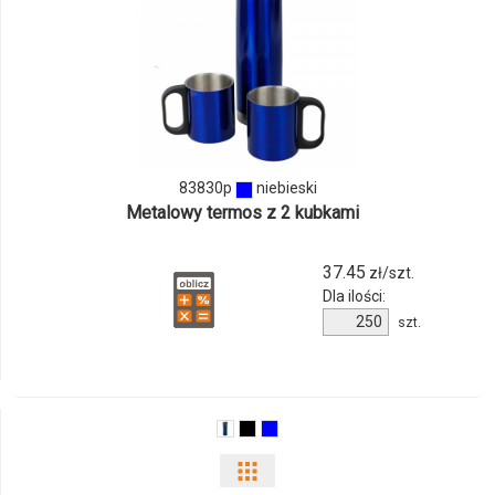
ilości
produktu
83830p
83830p
niebieski
Metalowy termos z 2 kubkami
37.45
zł/szt.
Dla ilości:
Ilość
szt.
produktu
83830p
Pokaż