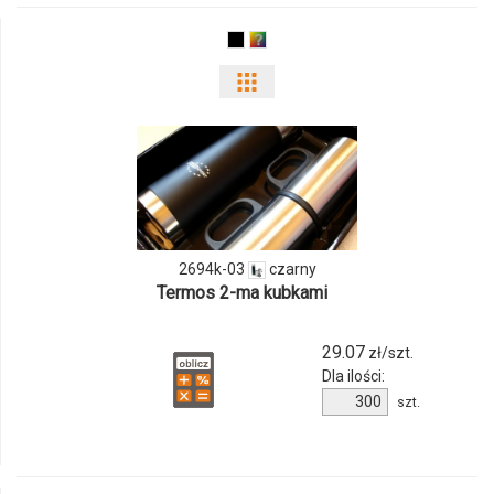
Pokaż
odmiany
i
ilości
produktu
2694k-03
czarny
Termos 2-ma kubkami
2694k-
03
29.07
zł/szt.
Dla ilości:
Ilość
szt.
produktu
2694k-
03