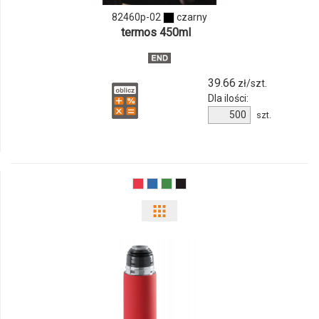
02
82460p-02
czarny
termos 450ml
39.66
zł/szt.
Dla ilości:
Ilość
szt.
produktu
82460p-
02
Pokaż
odmiany
i
ilości