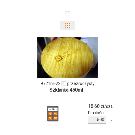
16
Pokaż
odmiany
i
ilości
produktu
9721m-22
przezroczysty
9721m-
Szklanka 450ml
22
18.68
zł/szt.
Dla ilości:
Ilość
szt.
produktu
9721m-