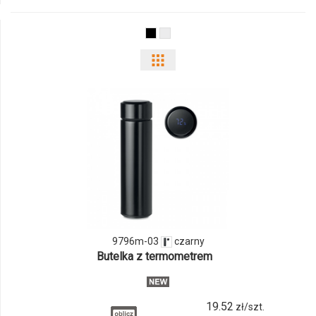
22
Pokaż
odmiany
i
ilości
produktu
9796m-
03
9796m-03
czarny
Butelka z termometrem
19.52
zł/szt.