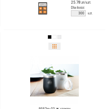
25.78
zł/szt.
Dla ilości:
Ilość
szt.
produktu
9539m-
03
Pokaż
odmiany
i
ilości
produktu
9597m-
03
9597m-03
czarny