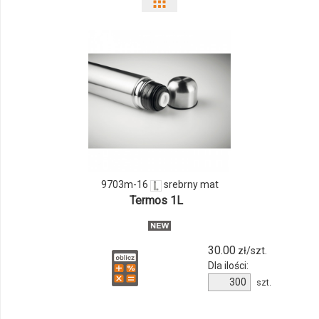
Pokaż
odmiany
i
ilości
produktu
9703m-
16
9703m-16
srebrny mat
Termos 1L
30.00
zł/szt.
Dla ilości:
Ilość
szt.
produktu
9703m-