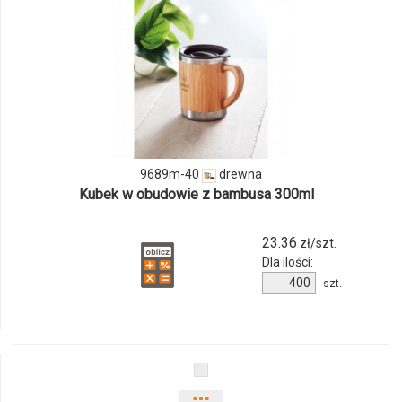
i
ilości
produktu
9689m-
40
9689m-40
drewna
Kubek w obudowie z bambusa 300ml
23.36
zł/szt.
Dla ilości:
Ilość
szt.
produktu
9689m-
40