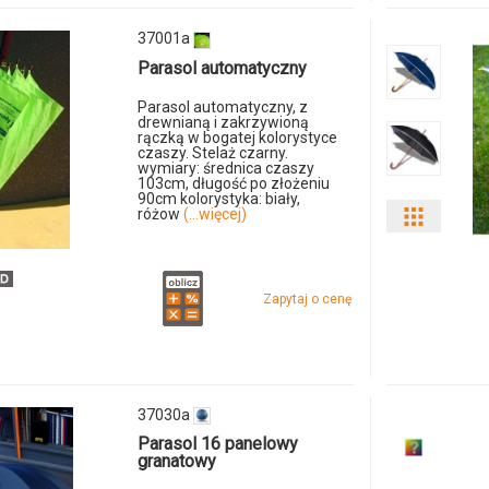
37001a
Parasol automatyczny
Parasol automatyczny, z
drewnianą i zakrzywioną
rączką w bogatej kolorystyce
czaszy. Stelaż czarny.
wymiary: średnica czaszy
103cm, długość po złożeniu
90cm kolorystyka: biały,
różow
(...więcej)
Pokaż
odmiany
Zapytaj o cenę
i
ilości
produkt
37030a
79310p-
Parasol 16 panelowy
granatowy
04