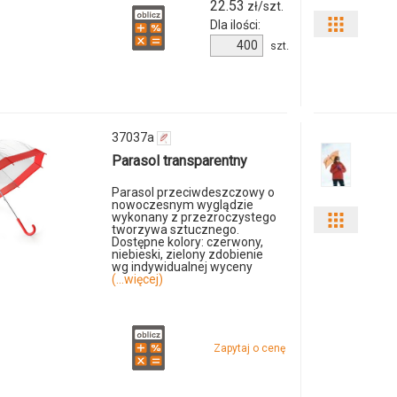
22.53
zł/szt.
Dla ilości:
Pokaż
Ilość
szt.
odmiany
produktu
10904284f
i
ilości
37037a
Parasol transparentny
produkt
Parasol przeciwdeszczowy o
79360p-
nowoczesnym wyglądzie
wykonany z przezroczystego
Pokaż
tworzywa sztucznego.
08
Dostępne kolory: czerwony,
niebieski, zielony zdobienie
odmiany
wg indywidualnej wyceny
(...więcej)
i
ilości
Zapytaj o cenę
produkt
135176