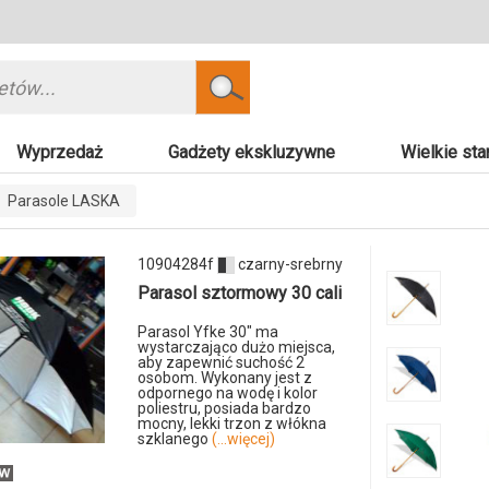
Szukaj
Wyprzedaż
Gadżety ekskluzywne
Wielkie sta
Parasole LASKA
10904284f
czarny-srebrny
Parasol sztormowy 30 cali
Parasol Yfke 30" ma
wystarczająco dużo miejsca,
aby zapewnić suchość 2
osobom. Wykonany jest z
odpornego na wodę i kolor
poliestru, posiada bardzo
mocny, lekki trzon z włókna
szklanego
(...więcej)