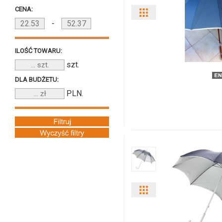
CENA:
Pokaż
-
odmiany
ILOŚĆ TOWARU:
i
szt.
ilości
DLA BUDŻETU:
produktu
PLN.
37030a
Pokaż
odmiany