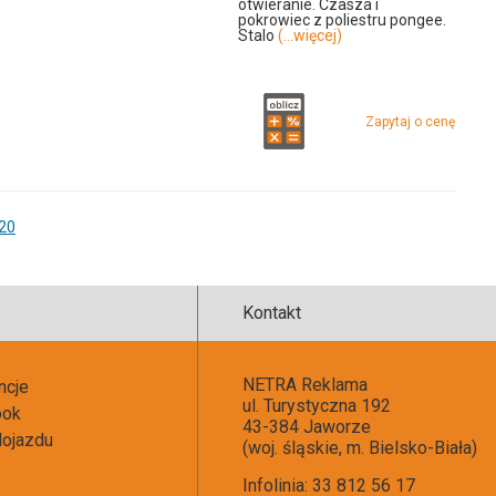
otwieranie. Czasza i
pokrowiec z poliestru pongee.
Stalo
(...więcej)
Zapytaj o cenę
u
00fn
20
Kontakt
NETRA Reklama
ncje
ul. Turystyczna 192
ook
43-384 Jaworze
ojazdu
(woj. śląskie, m. Bielsko-Biała)
Infolinia: 33 812 56 17