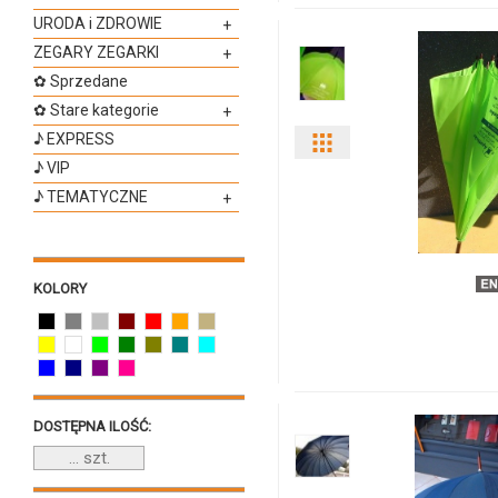
URODA i ZDROWIE
+
ZEGARY ZEGARKI
+
✿ Sprzedane
✿ Stare kategorie
+
♪ EXPRESS
Pokaż
♪ VIP
odmiany
♪ TEMATYCZNE
+
i
ilości
KOLORY
produktu
37001a
DOSTĘPNA ILOŚĆ: