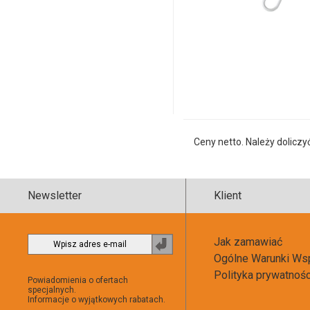
i
ilości
produktu
19548056fn
Ceny netto. Należy doliczy
Newsletter
Klient
Jak zamawiać
Zapisz
Ogólne Warunki Ws
do
newslettera
Polityka prywatnoś
Powiadomienia o ofertach
specjalnych.
Informacje o wyjątkowych rabatach.