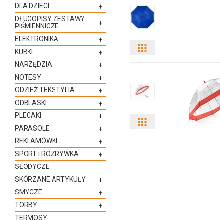
DLA DZIECI
+
DŁUGOPISY ZESTAWY
+
PIŚMIENNICZE
ELEKTRONIKA
+
Pokaż
KUBKI
+
NARZĘDZIA
+
odmiany
NOTESY
+
i
ODZIEŻ TEKSTYLIA
+
ODBLASKI
+
ilości
PLECAKI
+
Pokaż
produktu
PARASOLE
+
REKLAMÓWKI
+
odmiany
10904284f
SPORT i ROZRYWKA
+
i
SŁODYCZE
SKÓRZANE ARTYKUŁY
+
ilości
SMYCZE
+
produktu
TORBY
+
TERMOSY
37037a