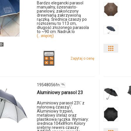
Bardzo elegancki parasol
manualny, szesnasto-
panelowy, zakończony
drewnianą zakrzywioną
rączką. Średnica czaszy po
rozłożeniu to 113 cm,
długość złożonego parasola
to ~90 cm. Nadruk lo
(...więcej)
Pokaż
Zapytaj o cenę
odmiany
i
ilości
19548056fn
Aluminiowy parasol 23
produkt
Aluminiowy parasol 23\' z
199849
nylonową czaszą\'.
Aluminiowy trzpień,
metalowy stelaż oraz
plastikowa rączka. Wymiary:
średnica 104x89cm Kolory
srebrny rewers czaszy: