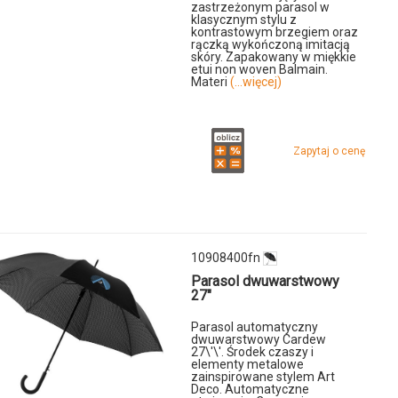
zastrzeżonym parasol w
klasycznym stylu z
kontrastowym brzegiem oraz
rączką wykończoną imitacją
skóry. Zapakowany w miękkie
etui non woven Balmain.
Materi
(...więcej)
Zapytaj o cenę
10908400fn
Parasol dwuwarstwowy
u
27"
90fn
Parasol automatyczny
dwuwarstwowy Cardew
27\'\'. Środek czaszy i
elementy metalowe
zainspirowane stylem Art
Deco. Automatyczne