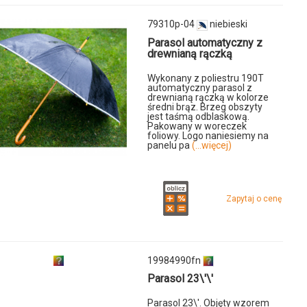
79310p-04
niebieski
Parasol automatyczny z
drewnianą rączką
Wykonany z poliestru 190T
automatyczny parasol z
drewnianą rączką w kolorze
średni brąz. Brzeg obszyty
jest taśmą odblaskową.
Pakowany w woreczek
foliowy. Logo naniesiemy na
panelu pa
(...więcej)
Zapytaj o cenę
u
19984990fn
Parasol 23\'\'
Parasol 23\'. Objęty wzorem