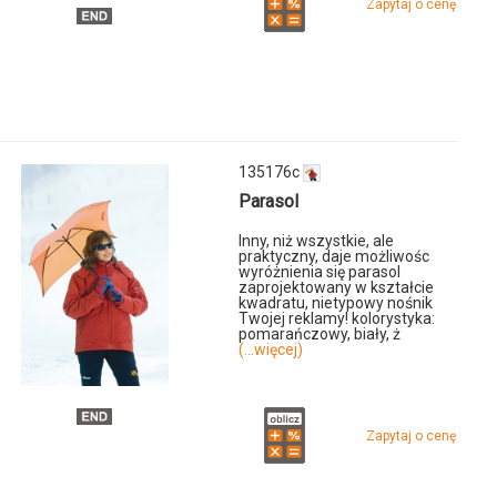
Zapytaj o cenę
135176c
Parasol
u
Inny, niż wszystkie, ale
praktyczny, daje możliwośc
wyróżnienia się parasol
zaprojektowany w kształcie
kwadratu, nietypowy nośnik
Twojej reklamy! kolorystyka:
pomarańczowy, biały, ż
(...więcej)
Zapytaj o cenę
u
c