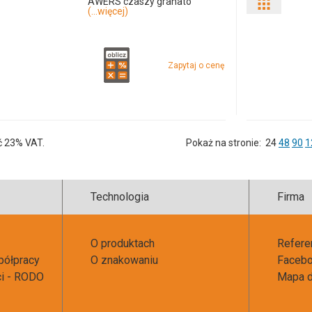
AWERS czaszy granato
Pokaż
(...więcej)
odmiany
i
Zapytaj o cenę
ilości
produkt
109084
ć 23% VAT.
Pokaż na stronie:
24
48
90
1
Technologia
Firma
O produktach
Refere
półpracy
O znakowaniu
Faceb
ci - RODO
Mapa d