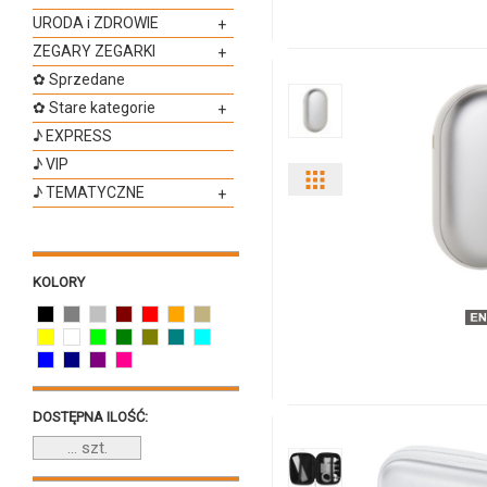
895091s-
URODA i ZDROWIE
+
35
ZEGARY ZEGARKI
+
✿ Sprzedane
✿ Stare kategorie
+
♪ EXPRESS
♪ VIP
Pokaż
♪ TEMATYCZNE
+
odmiany
i
KOLORY
ilości
produktu
708489-
DOSTĘPNA ILOŚĆ:
21c