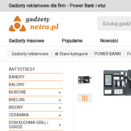
Gadżety reklamowe dla firm - Power Bank i etui
Gadżety masowe
Popularne
Nowości
Gadżety reklamowe
✿ Stare kategorie
POWER BANKI
Po
ANTYSTRESY
BANERY
BALONY
BIUROWE
+
Pokaż
BRELOKI
+
BIDONY
+
odmiany
CERAMIKA
+
i
DOM KUCHNIA GRILL i
+
OGRÓD