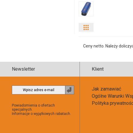
Pokaż
odmiany
Ceny netto. Należy doliczy
i
ilości
Newsletter
Klient
produktu
13423700fn
Jak zamawiać
Zapisz
Ogólne Warunki Ws
do
newslettera
Polityka prywatnoś
Powiadomienia o ofertach
specjalnych.
Informacje o wyjątkowych rabatach.