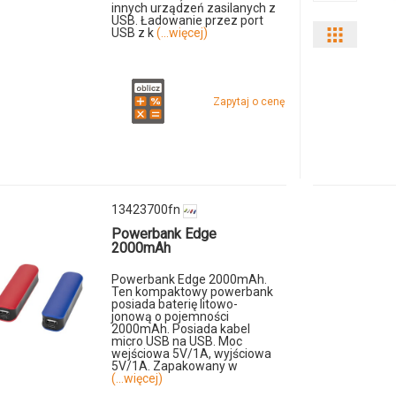
innych urządzeń zasilanych z
USB. Ładowanie przez port
USB z k
(...więcej)
Pokaż
odmiany
Zapytaj o cenę
i
ilości
produkt
123667
13423700fn
Powerbank Edge
2000mAh
Powerbank Edge 2000mAh.
Ten kompaktowy powerbank
posiada baterię litowo-
jonową o pojemności
2000mAh. Posiada kabel
micro USB na USB. Moc
wejściowa 5V/1A, wyjściowa
5V/1A. Zapakowany w
(...więcej)