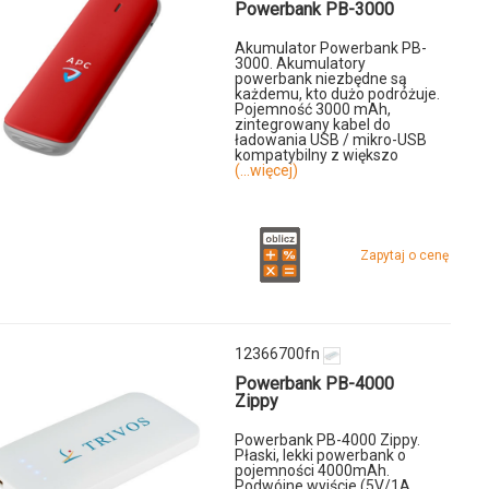
Powerbank PB-3000
u
Akumulator Powerbank PB-
00fn
3000. Akumulatory
powerbank niezbędne są
każdemu, kto dużo podróżuje.
Pojemność 3000 mAh,
zintegrowany kabel do
ładowania USB / mikro-USB
kompatybilny z większo
(...więcej)
u
Zapytaj o cenę
fn
tor
ank
12366700fn
Powerbank PB-4000
Zippy
Powerbank PB-4000 Zippy.
Płaski, lekki powerbank o
pojemności 4000mAh.
Podwójne wyjście (5V/1A