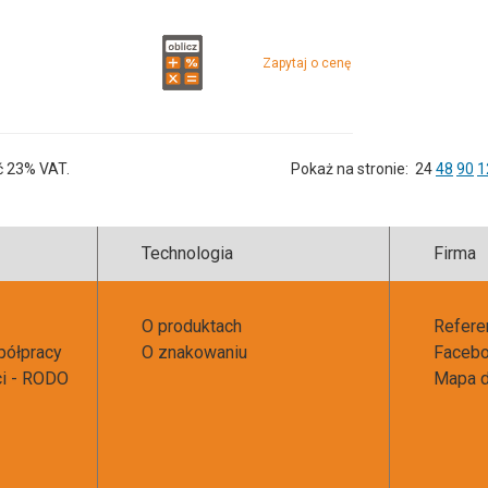
Zapytaj o cenę
ć 23% VAT.
Pokaż na stronie:
24
48
90
1
Technologia
Firma
O produktach
Refere
półpracy
O znakowaniu
Faceb
ci - RODO
Mapa d