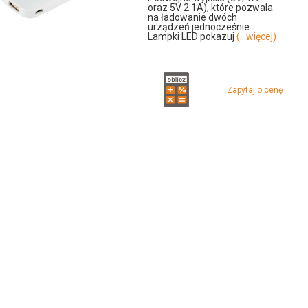
oraz 5V 2.1A), które pozwala
na ładowanie dwóch
urządzeń jednocześnie.
Lampki LED pokazuj
(...więcej)
Zapytaj o cenę
u
00fn