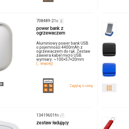
190474
708489-21c
power bank z
ogrzewaczem
Aluminiowy power bank USB
o pojemności 4400mAh z
ogrzewaczem do rąk. Zestaw
zawiera kabel micro USB.
wymiary: ~100×57×20mm
(...więcej)
Zapytaj o cenę
Pokaż
odmiany
i
13419601fn
ilości
zestaw ładujący