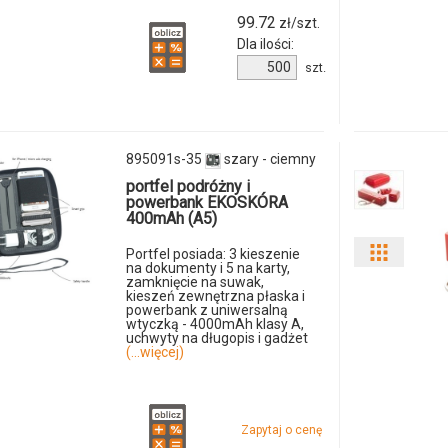
99.72
zł/szt.
i
Dla ilości:
Ilość
szt.
ilości
produktu
893091s-
produkt
35
124361
895091s-35
szary - ciemny
portfel podróżny i
powerbank EKOSKÓRA
400mAh (A5)
Portfel posiada: 3 kieszenie
Pokaż
na dokumenty i 5 na karty,
zamknięcie na suwak,
odmiany
kieszeń zewnętrzna płaska i
powerbank z uniwersalną
wtyczką - 4000mAh klasy A,
i
uchwyty na długopis i gadżet
(...więcej)
ilości
produkt
Zapytaj o cenę