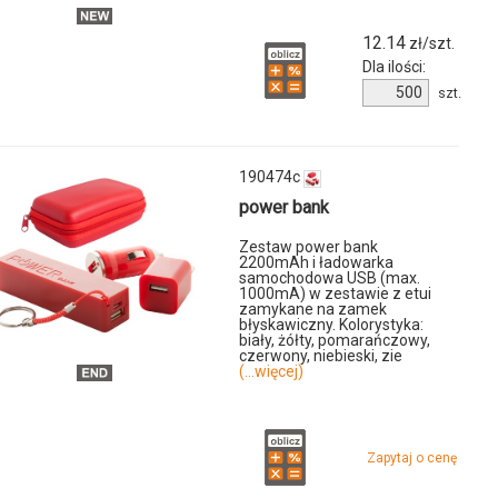
12.14
zł/szt.
Dla ilości:
Ilość
szt.
produktu
u
12436101f
01f
190474c
power bank
Zestaw power bank
2200mAh i ładowarka
samochodowa USB (max.
1000mA) w zestawie z etui
zamykane na zamek
błyskawiczny. Kolorystyka:
biały, żółty, pomarańczowy,
czerwony, niebieski, zie
(...więcej)
u
Zapytaj o cenę