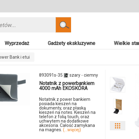
Szukaj
Wyprzedaż
Gadżety ekskluzywne
Wielkie sta
wer Bank i etui
893091s-35
szary - ciemny
Notatnik z powerbankiem
4000 mAh EKOSKÓRA
Notatnik z power bankiem
posiada kieszeń na
dokumenty, oraz płaską
kieszeń na notes. Kieszeń na
telefon z folią touch, oraz
uchwytem na dodatkowe
akcesoria. Całość zamykana
Pokaż
na magnes.
(...więcej)
odmiany