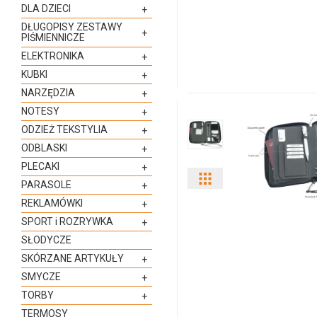
ilości
DLA DZIECI
+
DŁUGOPISY ZESTAWY
produktu
+
PIŚMIENNICZE
ELEKTRONIKA
+
893091s-
KUBKI
+
35
NARZĘDZIA
+
NOTESY
+
ODZIEŻ TEKSTYLIA
+
ODBLASKI
+
PLECAKI
+
Pokaż
PARASOLE
+
REKLAMÓWKI
+
odmiany
SPORT i ROZRYWKA
+
i
SŁODYCZE
SKÓRZANE ARTYKUŁY
+
ilości
SMYCZE
+
produktu
TORBY
+
TERMOSY