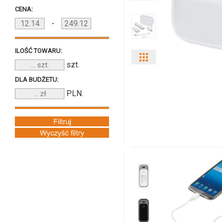
CENA:
-
ILOŚĆ TOWARU:
Pokaż
szt.
odmiany
DLA BUDŻETU:
PLN.
i
ilości
produktu
13419601fn