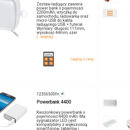
Zestaw ładujący zawiera
produkt
power bank o pojemności
2200mAh, wtyczkę do
Pokaż
123595
samochodu, ładowarkę oraz
micro-USB do kabla
ładującego USB + futerał.
odmiany
Wymiary: długość 111mm,
wysokość 44mm, szer
i
(...więcej)
ilości
produkt
Zapytaj o cenę
1235870
Akumula
Powerb
12356500fn
Powerbank 4400
PB-
Kieszonkowy powerbank o
3000
pojemności 4400 mAh. Ma
sygnalizator LED i jest
kompatybilny z większością
smartfonów, tabletów i