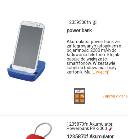
c
12359500fn
power bank
Akumulator power bank ze
zintegrowanym stojakiem o
pojemności 2200 mAh do
ładowania telefonu. Stojak
pasuje do większości
smartfonów. W zestawie
kabel do ładowania i biały
kartonik. Ma
(...więcej)
Zapytaj o cenę
1235870fn Akumulator
Powerbank PB-3000
1235870f Akumulator