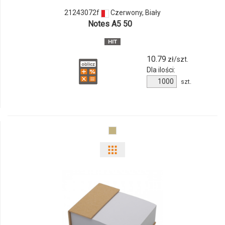
21243072f
Czerwony, Biały
Notes A5 50
10.79
zł/szt.
Dla ilości:
Ilość
szt.
produktu
21243072f
Pokaż
odmiany
i
ilości