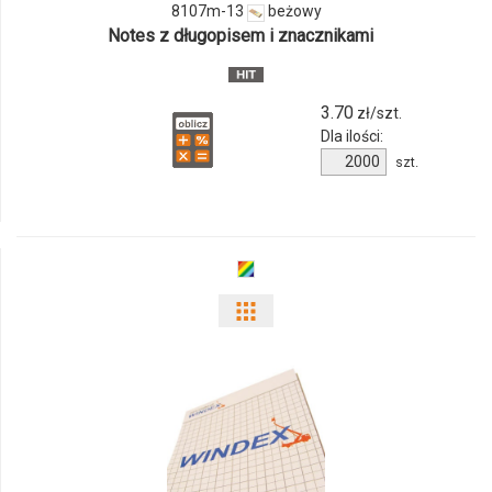
8107m-
8107m-13
beżowy
Notes z długopisem i znacznikami
13
3.70
zł/szt.
Dla ilości:
Ilość
szt.
produktu
8107m-
13
Pokaż
odmiany
i
ilości
produktu