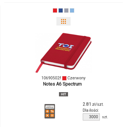
Pokaż
odmiany
i
ilości
produktu
10690502f
10690502f
Czerwony
Notes A6 Spectrum
2.81
zł/szt.
Dla ilości:
Ilość
szt.
produktu