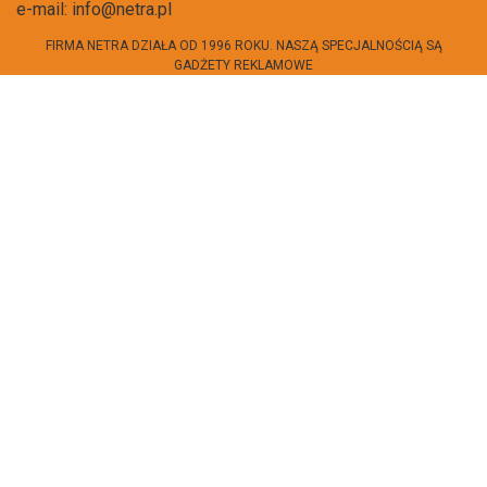
e-mail:
info@netra.pl
FIRMA NETRA DZIAŁA OD 1996 ROKU. NASZĄ SPECJALNOŚCIĄ SĄ
GADŻETY REKLAMOWE