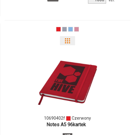
produktu
647771c
Pokaż
odmiany
i
ilości
produktu
10690402f
10690402f
Czerwony
Notes A5 96kartek