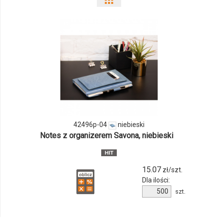
Pokaż
odmiany
i
ilości
produktu
42496p-
04
42496p-04
niebieski
Notes z organizerem Savona, niebieski
15.07
zł/szt.
Dla ilości:
Ilość
szt.
produktu
42496p-