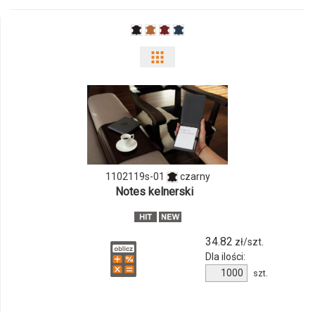
04
Pokaż
odmiany
i
ilości
produktu
1102119s-01
czarny
Notes kelnerski
1102119s-
01
34.82
zł/szt.
Dla ilości:
Ilość
szt.
produktu
1102119s-
01