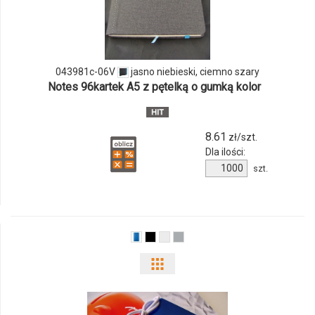
produktu
043981c-
06V
043981c-06V
jasno niebieski, ciemno szary
Notes 96kartek A5 z pętelką o gumką kolor
8.61
zł/szt.
Dla ilości:
Ilość
szt.
produktu
043981c-
06V
Pokaż
odmiany