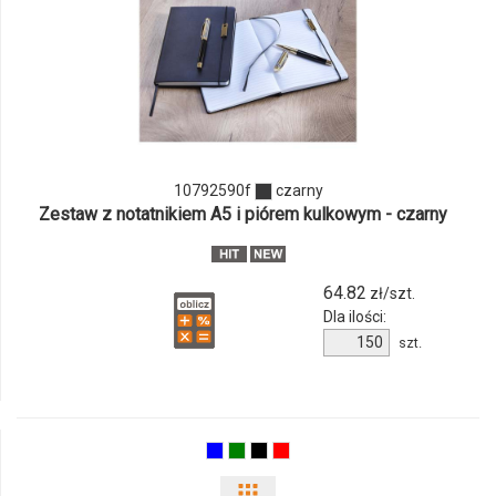
ilości
produktu
10792590f
10792590f
czarny
Zestaw z notatnikiem A5 i piórem kulkowym - czarny
64.82
zł/szt.
Dla ilości:
Ilość
szt.
produktu
10792590f