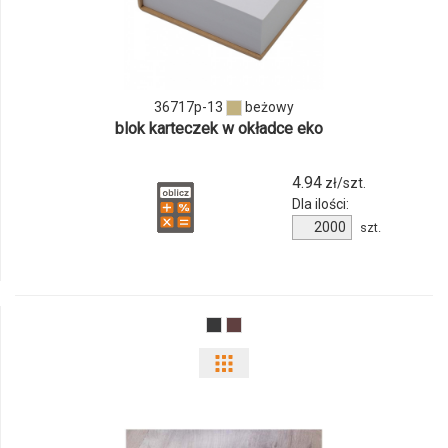
produktu
36717p-
13
36717p-13
beżowy
blok karteczek w okładce eko
4.94
zł/szt.
Dla ilości:
Ilość
szt.
produktu
36717p-
13
Pokaż
odmiany
i