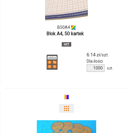
B50A4
B50A4
Blok A4, 50 kartek
6.14
zł/szt.
Dla ilości:
Ilość
szt.
produktu
B50A4
Pokaż
odmiany
i