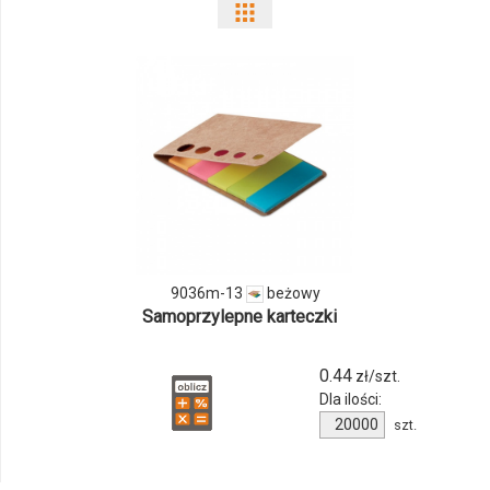
Pokaż
odmiany
i
ilości
produktu
9036m-
13
9036m-13
beżowy
Samoprzylepne karteczki
0.44
zł/szt.
Dla ilości:
Ilość
szt.
produktu
9036m-