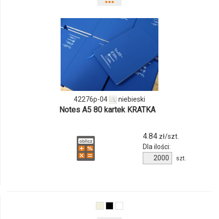
Pokaż
odmiany
i
ilości
produktu
42276p-
42276p-04
niebieski
Notes A5 80 kartek KRATKA
04
4.84
zł/szt.
Dla ilości:
Ilość
szt.
produktu
42276p-
04