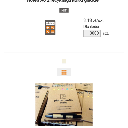
Notes A6 z recyklingu kartki gładkie
04
3.18
zł/szt.
Dla ilości:
Ilość
szt.
produktu
7431m-
04
Pokaż
odmiany
i
ilości
produktu