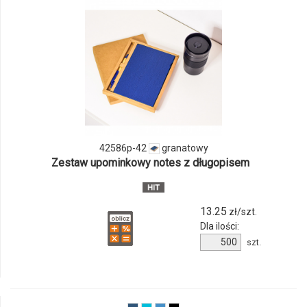
odmiany
i
ilości
produktu
42586p-
42
42586p-42
granatowy
Zestaw upominkowy notes z długopisem
13.25
zł/szt.
Dla ilości:
Ilość
szt.
produktu
42586p-
42