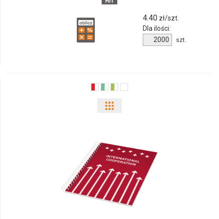
4.40
zł/szt.
Dla ilości:
Ilość
szt.
produktu
10690402f
Pokaż
odmiany
i
ilości
produktu
21243072f