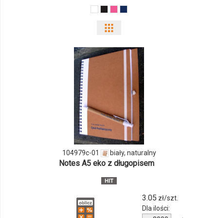
Pokaż
odmiany
i
ilości
produktu
104979c-
01
104979c-01
biały, naturalny
Notes A5 eko z długopisem
3.05
zł/szt.
Dla ilości:
Ilość