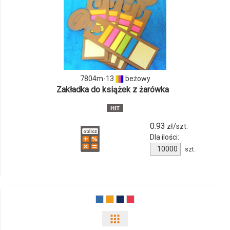
ilości
produktu
7804m-
13
7804m-13
beżowy
Zakładka do książek z żarówka
0.93
zł/szt.
Dla ilości:
Ilość
szt.
produktu
7804m-
13
Pokaż