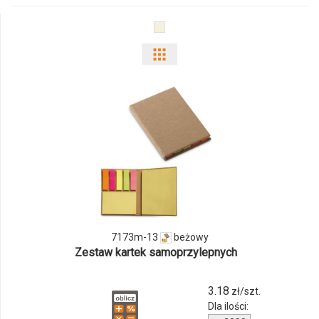
13
Pokaż
odmiany
i
ilości
produktu
7173m-
13
7173m-13
beżowy
Zestaw kartek samoprzylepnych
3.18
zł/szt.
Dla ilości: