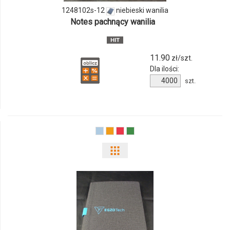
1248102s-
1248102s-12
niebieski wanilia
Notes pachnący wanilia
12
11.90
zł/szt.
Dla ilości:
Ilość
szt.
produktu
1248102s-
12
Pokaż
odmiany
i
ilości