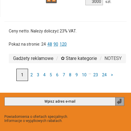
Ilość
szt.
produktu
7173m-
13
Ceny netto. Należy doliczyć 23% VAT.
Pokaż na stronie:
24
48
90
120
Gadżety reklamowe
✿ Stare kategorie
NOTESY
...
2
3
4
5
6
7
8
9
10
23
24
>
Zapi
do
newsl
Powiadomienia o ofertach specjalnych.
Informacje o wyjątkowych rabatach.