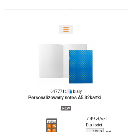
10690502f
Pokaż
odmiany
i
ilości
produktu
647771c
647771c
biały
Personalizowany notes A5 32kartki
7.49
zł/szt.
Dla ilości:
Ilość
szt.