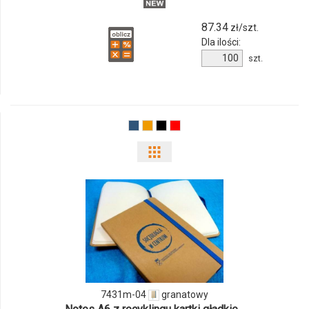
87.34
zł/szt.
Dla ilości:
Ilość
szt.
produktu
2162m-
03
Pokaż
odmiany
i
ilości
produktu
7431m-
7431m-04
granatowy