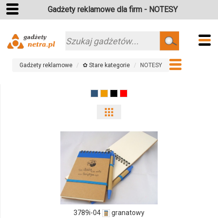
Gadżety reklamowe dla firm - NOTESY
Szukaj
Gadżety reklamowe
✿ Stare kategorie
NOTESY
Pokaż
odmiany
i
ilości
produktu
3789i-
3789i-04
granatowy