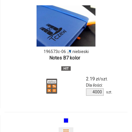
odmiany
i
ilości
produktu
196573c-06
196573c-
niebieski
Notes B7 kolor
06
2.19
zł/szt.
Dla ilości:
Ilość
szt.
produktu
196573c-
06