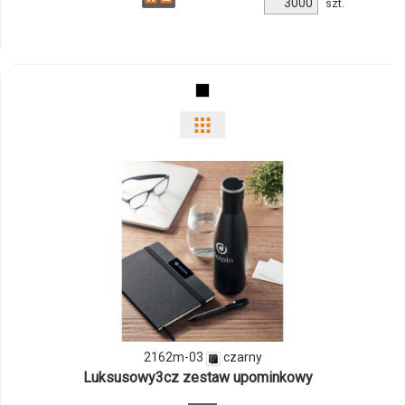
szt.
produktu
104979c-
01
Pokaż
odmiany
i
ilości
produktu
2162m-
03
2162m-03
czarny
Luksusowy3cz zestaw upominkowy