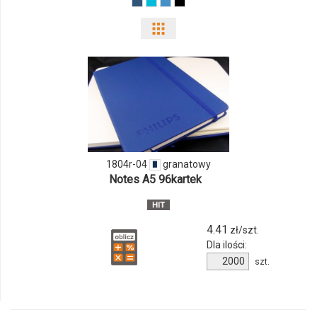
Pokaż
odmiany
i
ilości
produktu
1804r-04
granatowy
1804r-
Notes A5 96kartek
04
4.41
zł/szt.
Dla ilości:
Ilość
szt.
produktu
1804r-
04