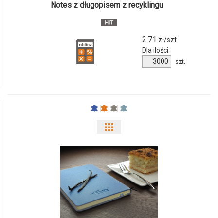
Notes z długopisem z recyklingu
04
2.71
zł/szt.
Dla ilości:
Ilość
szt.
produktu
3789i-
04
Pokaż
odmiany
i
ilości
produktu