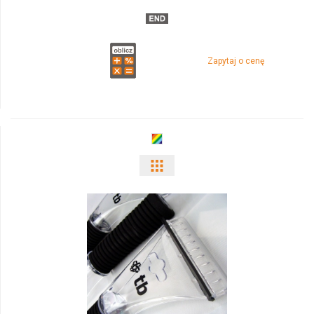
Zapytaj o cenę
Pokaż
odmiany
i
ilości
produktu
2881q