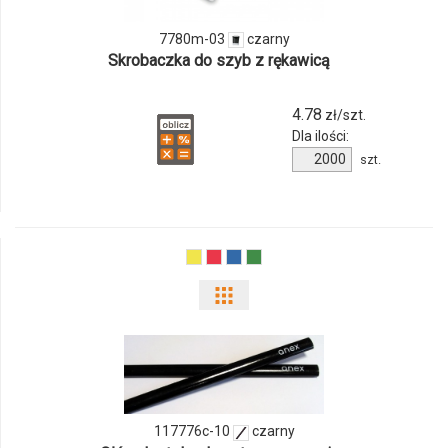
03
7780m-03
czarny
Skrobaczka do szyb z rękawicą
4.78
zł/szt.
Dla ilości:
Ilość
szt.
produktu
7780m-
03
Pokaż
odmiany
i
ilości
117776c-10
czarny