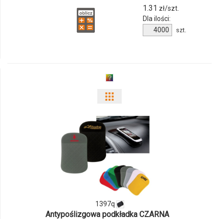
1.31
zł/szt.
05
Dla ilości:
Ilość
szt.
produktu
954880c-
05
Pokaż
odmiany
i
ilości
produktu
1397q
1397q
Antypoślizgowa podkładka CZARNA