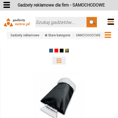
Gadżety reklamowe dla firm - SAMOCHODOWE
Szukaj
Gadżety reklamowe
✿ Stare kategorie
SAMOCHODOWE
Pokaż
odmiany
i
ilości
produktu
7780m-