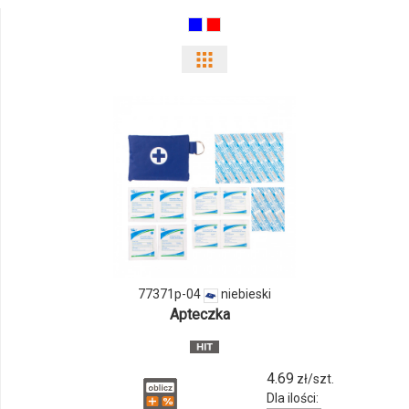
Pokaż
odmiany
i
ilości
produktu
77371p-
04
77371p-04
niebieski
Apteczka
4.69
zł/szt.
Dla ilości: