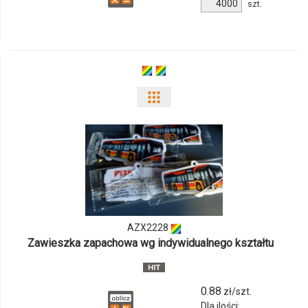
Ilość
szt.
produktu
2660i-
04
Pokaż
odmiany
i
ilości
produktu
AZX2228
AZX2228
Zawieszka zapachowa wg indywidualnego kształtu
0.88
zł/szt.
Dla ilości: