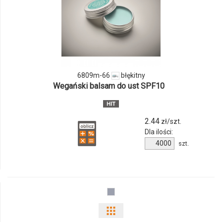
ilości
produktu
6809m-
66
6809m-66
błękitny
Wegański balsam do ust SPF10
2.44
zł/szt.
Dla ilości:
Ilość
szt.
produktu
6809m-
66
Pokaż