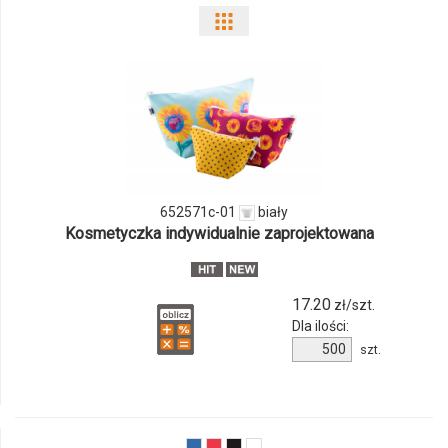
Pokaż
odmiany
i
ilości
produktu
652571c-01
biały
652571c-
Kosmetyczka indywidualnie zaprojektowana
01
17.20
zł/szt.
Dla ilości:
Ilość
szt.
produktu
652571c-
01