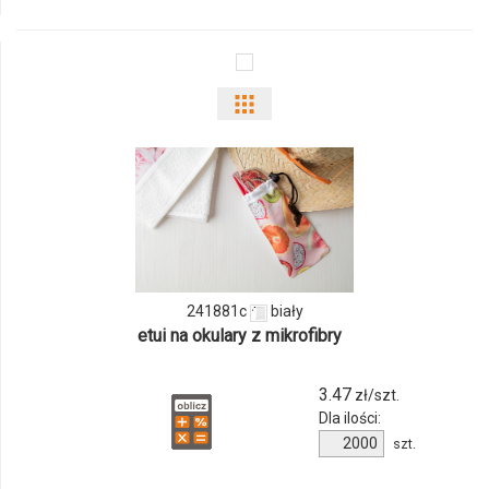
Pokaż
odmiany
i
ilości
produktu
241881c
biały
241881c
etui na okulary z mikrofibry
3.47
zł/szt.
Dla ilości:
Ilość
szt.
produktu
241881c