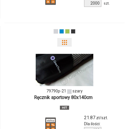
Ilość
szt.
produktu
77371p-
04
Pokaż
odmiany
i
ilości
produktu
79790p-21
szary
Ręcznik sportowy 80x140cm
79790p-
21
21.87
zł/szt.
Dla ilości: