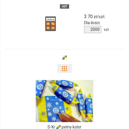
3.70
zł/szt.
Dla ilości:
Ilość
szt.
produktu
9777m-
06
Pokaż
odmiany
i
ilości
produktu
S-
S-Kr
pełny kolor