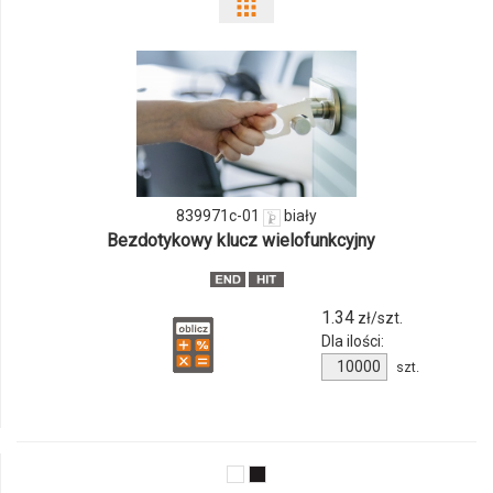
Pokaż
odmiany
i
ilości
produktu
839971c-01
biały
839971c-
Bezdotykowy klucz wielofunkcyjny
01
1.34
zł/szt.
Dla ilości:
Ilość
szt.
produktu
839971c-
01