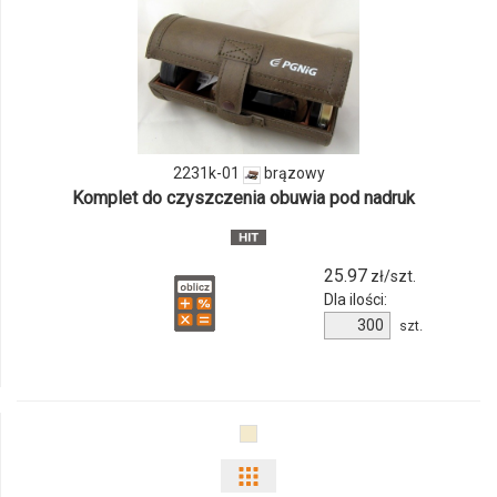
odmiany
i
ilości
produktu
2231k-
2231k-01
brązowy
Komplet do czyszczenia obuwia pod nadruk
01
25.97
zł/szt.
Dla ilości:
Ilość
szt.
produktu
2231k-
01
Pokaż