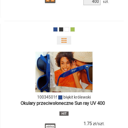
Ilość
szt.
produktu
79790p-
21
Pokaż
odmiany
i
ilości
produktu
10034501f
10034501f
błękit królewski
Okulary przeciwsłoneczne Sun ray UV 400
1.75
zł/szt.