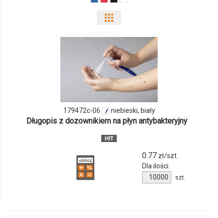
Pokaż
odmiany
i
ilości
produktu
179472c-06
niebieski, biały
179472c-
Długopis z dozownikiem na płyn antybakteryjny
06
0.77
zł/szt.
Dla ilości:
Ilość
szt.
produktu
179472c-
06