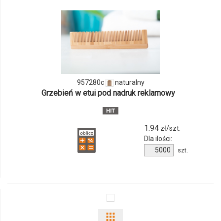
odmiany
i
ilości
produktu
957280c
naturalny
957280c
Grzebień w etui pod nadruk reklamowy
1.94
zł/szt.
Dla ilości:
Ilość
szt.
produktu
957280c
Pokaż