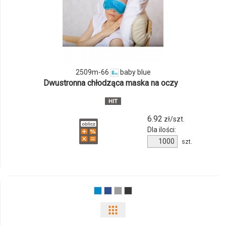
ilości
produktu
2509m-
66
2509m-66
baby blue
Dwustronna chłodząca maska na oczy
6.92
zł/szt.
Dla ilości:
Ilość
szt.
produktu
2509m-
66
Pokaż