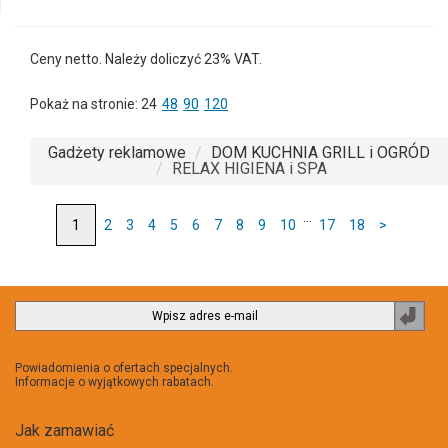
Ceny netto. Należy doliczyć 23% VAT.
Pokaż na stronie:
24
48
90
120
Gadżety reklamowe
DOM KUCHNIA GRILL i OGRÓD
RELAX HIGIENA i SPA
...
2
3
4
5
6
7
8
9
10
17
18
>
Zapi
do
newsl
Powiadomienia o ofertach specjalnych.
Informacje o wyjątkowych rabatach.
Jak zamawiać