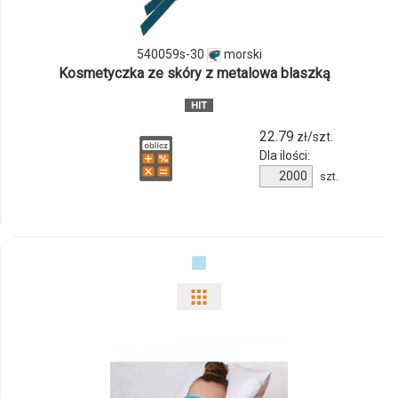
540059s-
30
540059s-30
morski
Kosmetyczka ze skóry z metalowa blaszką
22.79
zł/szt.
Dla ilości:
Ilość
szt.
produktu
540059s-
30
Pokaż
odmiany
i