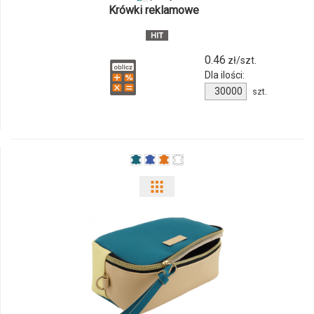
Krówki reklamowe
Kr
0.46
zł/szt.
Dla ilości:
Ilość
szt.
produktu
S-
Kr
Pokaż
odmiany
i
ilości
produktu