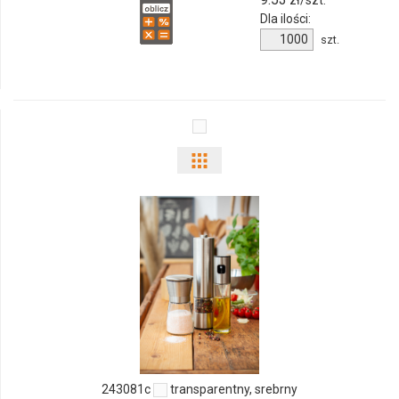
Dla ilości:
Ilość
szt.
produktu
8070m-
99
Pokaż
odmiany
i
ilości
produktu
243081c
243081c
transparentny, srebrny