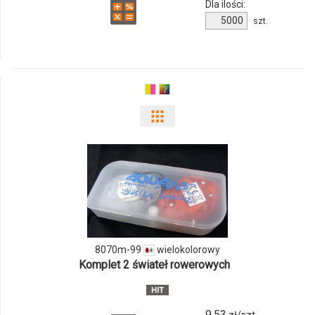
Dla ilości:
Ilość
szt.
produktu
10034501f
Pokaż
odmiany
i
ilości
produktu
8070m-99
wielokolorowy
8070m-
Komplet 2 świateł rowerowych
99
9.53
zł/szt.