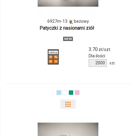
6927m-
13
6927m-13
beżowy
Patyczki z nasionami ziół
3.70
zł/szt.
Dla ilości:
Ilość
szt.
produktu
6927m-
13
Pokaż
odmiany
i