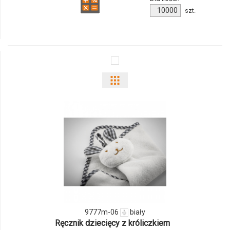
Ilość
szt.
produktu
AZX2228
Pokaż
odmiany
i
ilości
produktu
9777m-
06
9777m-06
biały
Ręcznik dziecięcy z króliczkiem