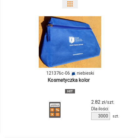
Pokaż
odmiany
i
ilości
produktu
121376c-
121376c-06
niebieski
06
Kosmetyczka kolor
2.82
zł/szt.
Dla ilości:
Ilość
szt.
produktu
121376c-
06