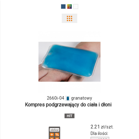
Pokaż
odmiany
i
ilości
produktu
2660i-
04
2660i-04
granatowy
Kompres podgrzewający do ciała i dłoni
2.21
zł/szt.
Dla ilości: