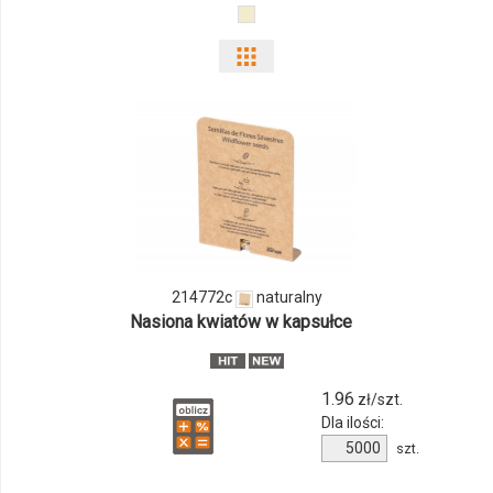
Pokaż
odmiany
i
ilości
produktu
214772c
214772c
naturalny
Nasiona kwiatów w kapsułce
1.96
zł/szt.
Dla ilości:
Ilość
szt.
produktu
214772c