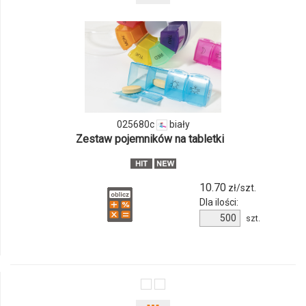
odmiany
i
ilości
produktu
025680c
biały
025680c
Zestaw pojemników na tabletki
10.70
zł/szt.
Dla ilości:
Ilość
szt.
produktu
025680c