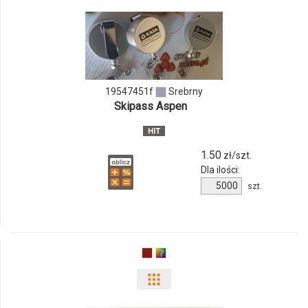
odmiany
i
ilości
19547451f
Srebrny
produktu
Skipass Aspen
19547451f
1.50
zł/szt.
Dla ilości:
Ilość
szt.
produktu
19547451f
Pokaż