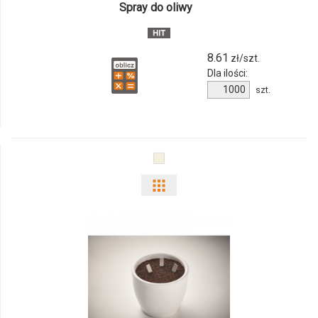
Spray do oliwy
8.61
zł/szt.
Dla ilości:
Ilość
szt.
produktu
243081c
Pokaż
odmiany
i
ilości
produktu