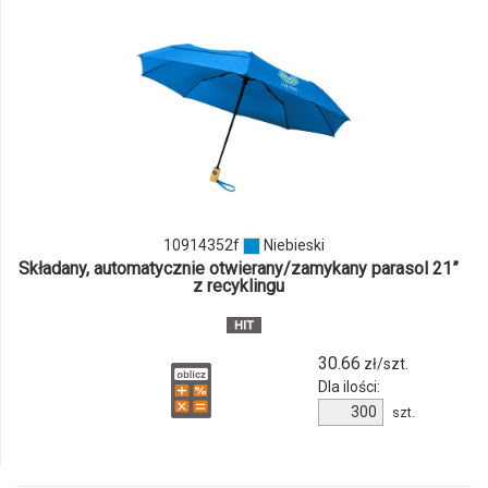
odmiany
i
ilości
produktu
10914352f
10914352f
Niebieski
Składany, automatycznie otwierany/zamykany parasol 21”
z recyklingu
30.66
zł/szt.
Dla ilości:
Ilość
szt.
produktu
10914352f