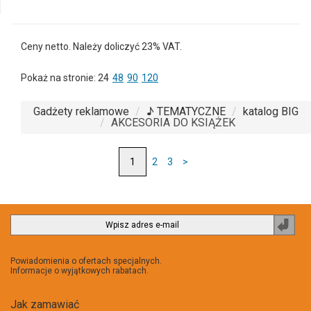
6593m-
40
Ceny netto. Należy doliczyć 23% VAT.
Pokaż na stronie:
24
48
90
120
Gadżety reklamowe
♪ TEMATYCZNE
katalog BIG
AKCESORIA DO KSIĄŻEK
2
3
>
Zapi
do
newsl
Powiadomienia o ofertach specjalnych.
Informacje o wyjątkowych rabatach.
Jak zamawiać