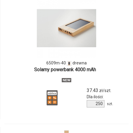
i
ilości
produktu
6509m-
40
6509m-40
drewna
Solarny powerbank 4000 mAh
37.43
zł/szt.
Dla ilości:
Ilość
szt.
produktu
6509m-
40