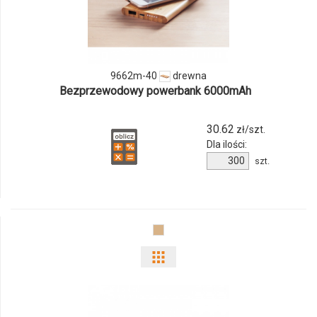
produktu
9662m-
40
9662m-40
drewna
Bezprzewodowy powerbank 6000mAh
30.62
zł/szt.
Dla ilości:
Ilość
szt.
produktu
9662m-
40
Pokaż
odmiany
i