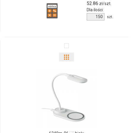
52.86
zł/szt.
Dla ilości:
Ilość
szt.
produktu
9821m-
16
Pokaż
odmiany
i
ilości
produktu
6349m-
06