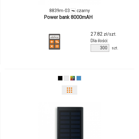
03
8839m-03
czarny
Power bank 8000mAH
27.82
zł/szt.
Dla ilości:
Ilość
szt.
produktu
8839m-
03
Pokaż
odmiany
i
ilości