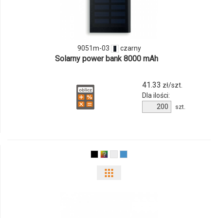
produktu
9051m-
03
9051m-03
czarny
Solarny power bank 8000 mAh
41.33
zł/szt.
Dla ilości:
Ilość
szt.
produktu
9051m-
03
Pokaż
odmiany
i