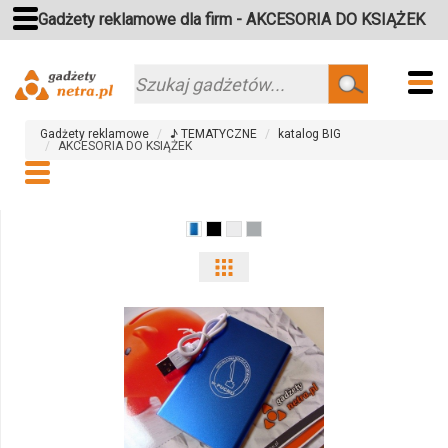
Gadżety reklamowe dla firm - AKCESORIA DO KSIĄŻEK
Szukaj
Gadżety reklamowe
♪ TEMATYCZNE
katalog BIG
AKCESORIA DO KSIĄŻEK
Pokaż
odmiany
i
ilości
produktu