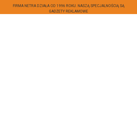
FIRMA NETRA DZIAŁA OD 1996 ROKU. NASZĄ SPECJALNOŚCIĄ SĄ
GADŻETY REKLAMOWE