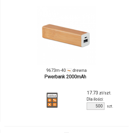
odmiany
i
ilości
produktu
9673m-
40
9673m-40
drewna
Pwerbank 2000mAh
17.73
zł/szt.
Dla ilości:
Ilość
szt.
produktu
9673m-
40