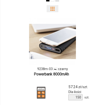
Pokaż
odmiany
i
ilości
produktu
9238m-
03
9238m-03
czarny
Powerbank 8000mAh
57.24
zł/szt.
Dla ilości:
Ilość
szt.
produktu