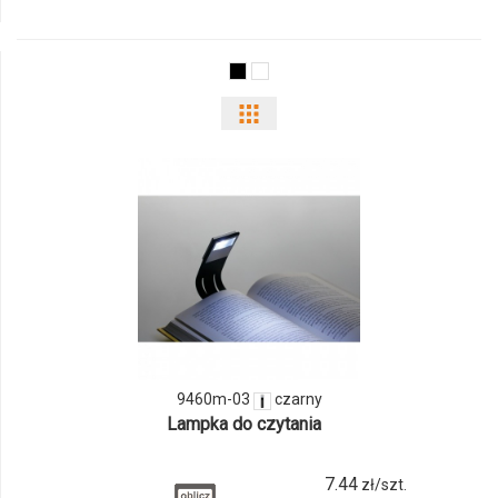
9238m-
03
Pokaż
odmiany
i
ilości
produktu
9460m-
03
9460m-03
czarny
Lampka do czytania
7.44
zł/szt.