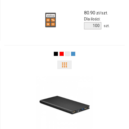
80.90
zł/szt.
Dla ilości:
Ilość
szt.
produktu
8827m-
03
Pokaż
odmiany
i
ilości
produktu
8839m-