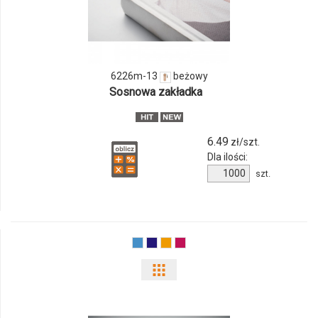
produktu
6226m-
13
6226m-13
beżowy
Sosnowa zakładka
6.49
zł/szt.
Dla ilości:
Ilość
szt.
produktu
6226m-
13
Pokaż
odmiany