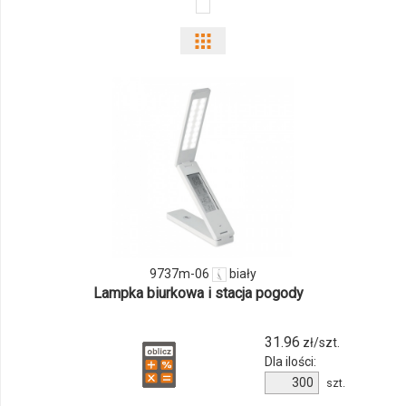
Pokaż
odmiany
i
ilości
produktu
9737m-
06
9737m-06
biały
Lampka biurkowa i stacja pogody
31.96
zł/szt.
Dla ilości:
Ilość
szt.
produktu