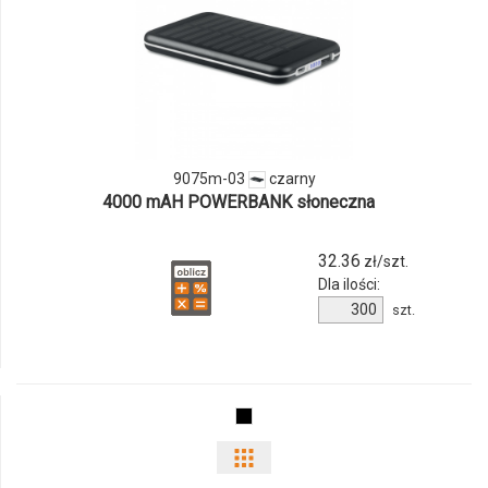
ilości
produktu
9075m-
03
9075m-03
czarny
4000 mAH POWERBANK słoneczna
32.36
zł/szt.
Dla ilości:
Ilość
szt.
produktu
9075m-
03
Pokaż