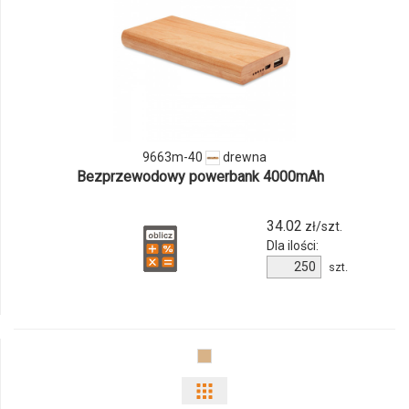
ilości
produktu
9663m-
40
9663m-40
drewna
Bezprzewodowy powerbank 4000mAh
34.02
zł/szt.
Dla ilości:
Ilość
szt.
produktu
9663m-
40
Pokaż