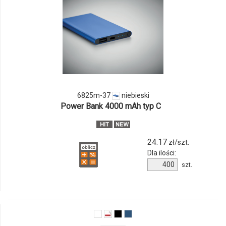
i
ilości
produktu
6825m-
37
6825m-37
niebieski
Power Bank 4000 mAh typ C
24.17
zł/szt.
Dla ilości:
Ilość
szt.
produktu
6825m-
37