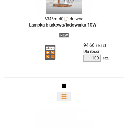
6346m-
40
6346m-40
drewna
Lampka biurkowa/ładowarka 10W
94.66
zł/szt.
Dla ilości:
Ilość
szt.
produktu
6346m-
40
Pokaż
odmiany
i