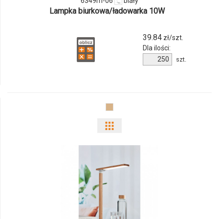
6349m-06
biały
Lampka biurkowa/ładowarka 10W
39.84
zł/szt.
Dla ilości:
Ilość
szt.
produktu
6349m-
06
Pokaż
odmiany
i
ilości
produktu