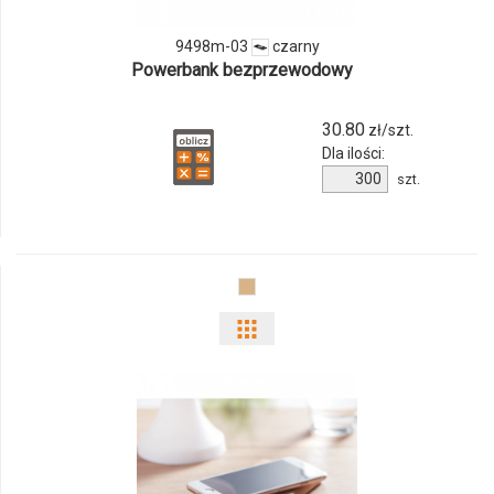
03
9498m-03
czarny
Powerbank bezprzewodowy
30.80
zł/szt.
Dla ilości:
Ilość
szt.
produktu
9498m-
03
Pokaż
odmiany
i
ilości