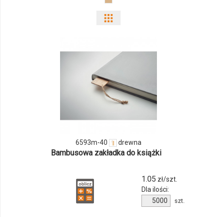
Pokaż
odmiany
i
ilości
produktu
6593m-
40
6593m-40
drewna
Bambusowa zakładka do książki
1.05
zł/szt.
Dla ilości:
Ilość
szt.
produktu