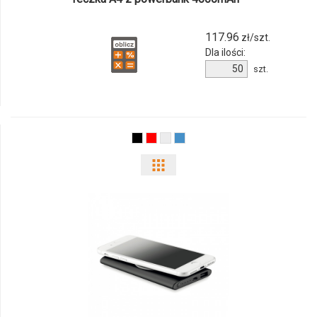
117.96
zł/szt.
Dla ilości:
Ilość
szt.
produktu
9401m-
03
Pokaż
odmiany
i
ilości
produktu
9498m-