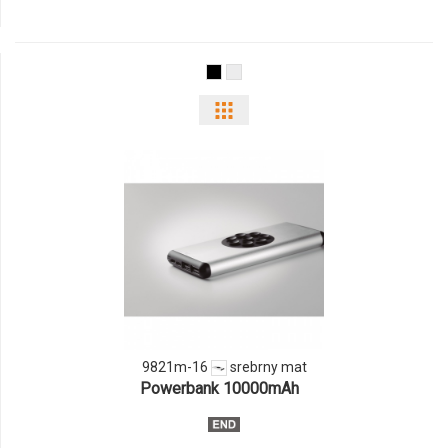
9737m-
06
Pokaż
odmiany
i
ilości
produktu
9821m-
16
9821m-16
srebrny mat
Powerbank 10000mAh