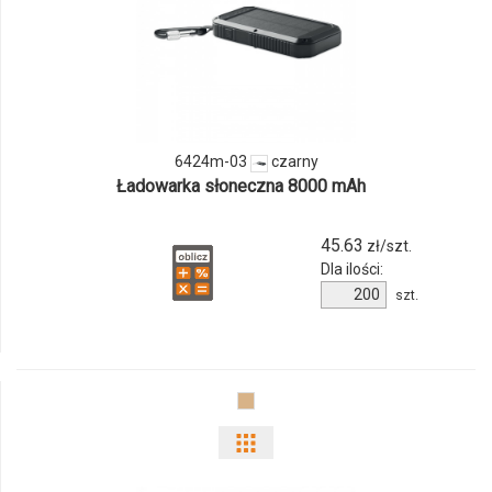
ilości
produktu
6424m-
03
6424m-03
czarny
Ładowarka słoneczna 8000 mAh
45.63
zł/szt.
Dla ilości:
Ilość
szt.
produktu
6424m-
03
Pokaż
odmiany