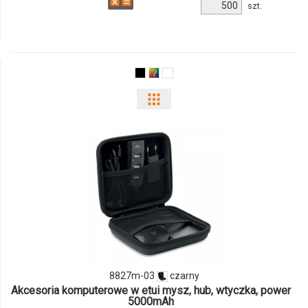
Ilość
szt.
produktu
8602m-
03
Pokaż
odmiany
i
ilości
produktu
8827m-
03
8827m-03
czarny
Akcesoria komputerowe w etui mysz, hub, wtyczka, power
5000mAh