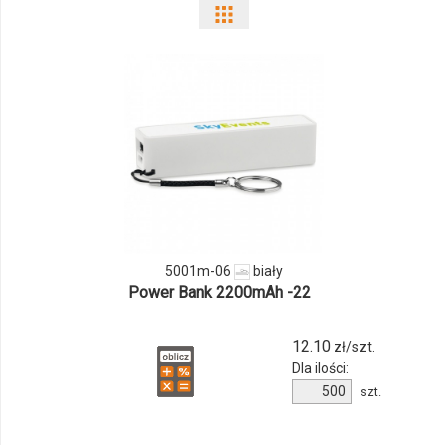
Pokaż
odmiany
i
ilości
produktu
5001m-
06
5001m-06
biały
Power Bank 2200mAh -22
12.10
zł/szt.
Dla ilości:
Ilość
szt.
produktu
5001m-