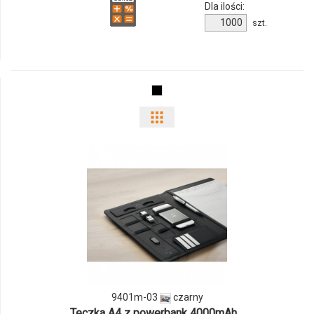
Dla ilości:
Ilość
szt.
produktu
9460m-
03
Pokaż
odmiany
i
ilości
produktu
9401m-
03
9401m-03
czarny
Teczka A4 z powerbank 4000mAh