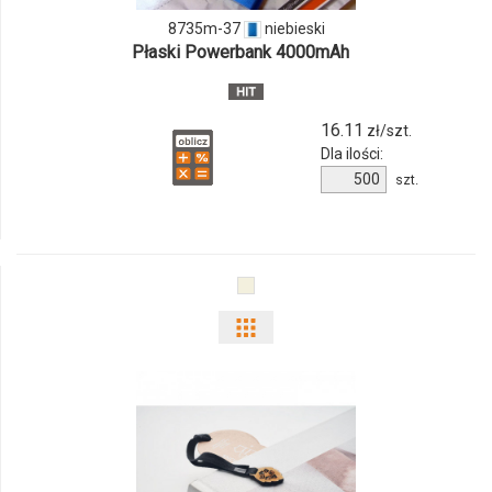
8735m-
8735m-37
niebieski
Płaski Powerbank 4000mAh
37
16.11
zł/szt.
Dla ilości:
Ilość
szt.
produktu
8735m-
37
Pokaż
odmiany
i
ilości