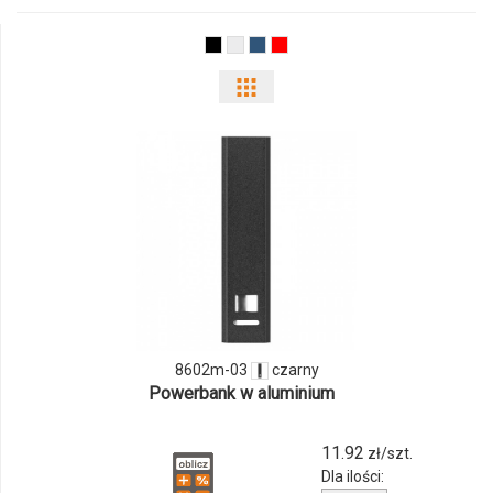
06
Pokaż
odmiany
i
ilości
produktu
8602m-
03
8602m-03
czarny
Powerbank w aluminium
11.92
zł/szt.
Dla ilości: