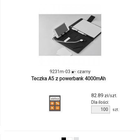
odmiany
i
ilości
produktu
9231m-
03
9231m-03
czarny
Teczka A5 z powerbank 4000mAh
82.89
zł/szt.
Dla ilości:
Ilość
szt.
produktu
9231m-
03