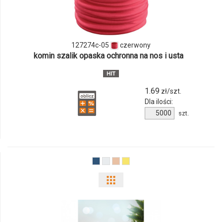
127274c-
05
127274c-05
czerwony
komin szalik opaska ochronna na nos i usta
1.69
zł/szt.
Dla ilości:
Ilość
szt.
produktu
127274c-
05
Pokaż
odmiany
i