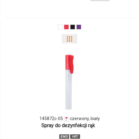
produktu
6613m-
03
Pokaż
odmiany
i
ilości
produktu
145872c-
05
145872c-05
czerwony, biały
Spray do dezynfekcji rąk