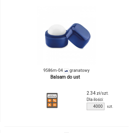
odmiany
i
ilości
produktu
9586m-
04
9586m-04
granatowy
Balsam do ust
2.34
zł/szt.
Dla ilości:
Ilość
szt.
produktu
9586m-
04