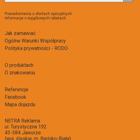
do
newsl
Powiadomienia o ofertach specjalnych.
Informacje o wyjątkowych rabatach.
Jak zamawiać
Ogólne Warunki Współpracy
Polityka prywatności - RODO
O produktach
O znakowaniu
Referencje
Facebook
Mapa dojazdu
NETRA Reklama
ul. Turystyczna 192
43-384 Jaworze
(woj. śląskie, m. Bielsko-Biała)