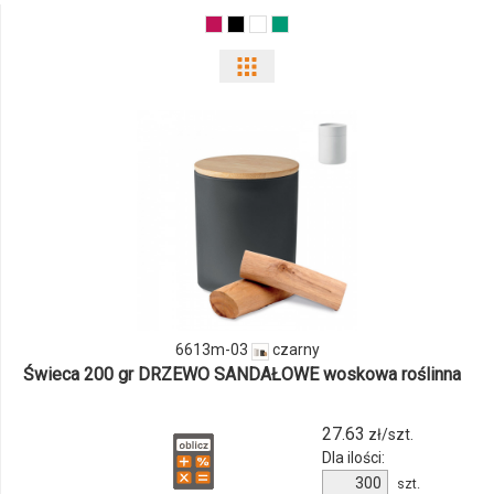
Pokaż
odmiany
i
ilości
produktu
6613m-
03
6613m-03
czarny
Świeca 200 gr DRZEWO SANDAŁOWE woskowa roślinna
27.63
zł/szt.
Dla ilości:
Ilość
szt.