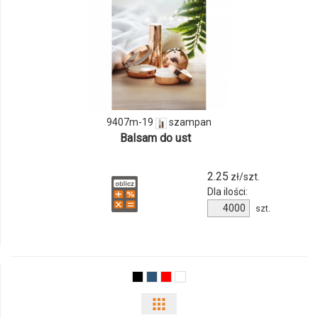
ilości
produktu
9407m-
19
9407m-19
szampan
Balsam do ust
2.25
zł/szt.
Dla ilości:
Ilość
szt.
produktu
9407m-
19
Pokaż