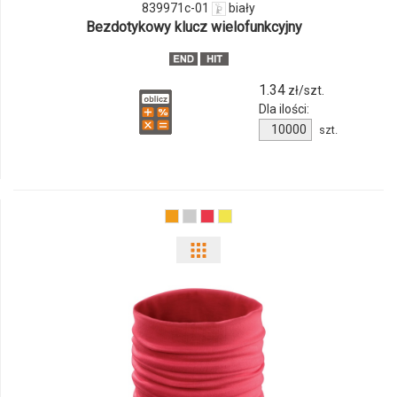
839971c-01
biały
839971c-
Bezdotykowy klucz wielofunkcyjny
01
1.34
zł/szt.
Dla ilości:
Ilość
szt.
produktu
839971c-
01
Pokaż
odmiany
i
ilości
produktu