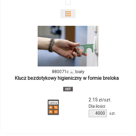
Pokaż
odmiany
i
ilości
produktu
880071c
biały
880071c
Klucz bezdotykowy higieniczny w formie breloka
2.15
zł/szt.
Dla ilości:
Ilość
szt.
produktu
880071c