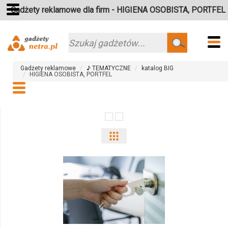
Gadżety reklamowe dla firm - HIGIENA OSOBISTA, PORTFEL
Szukaj
Gadżety reklamowe
♪ TEMATYCZNE
katalog BIG
HIGIENA OSOBISTA, PORTFEL
Pokaż
odmiany
i
ilości
produktu