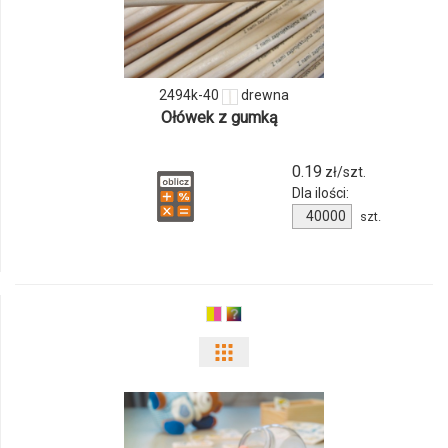
ilości
produktu
2494k-
2494k-40
drewna
Ołówek z gumką
40
0.19
zł/szt.
Dla ilości:
Ilość
szt.
produktu
2494k-
40
Pokaż
odmiany
i