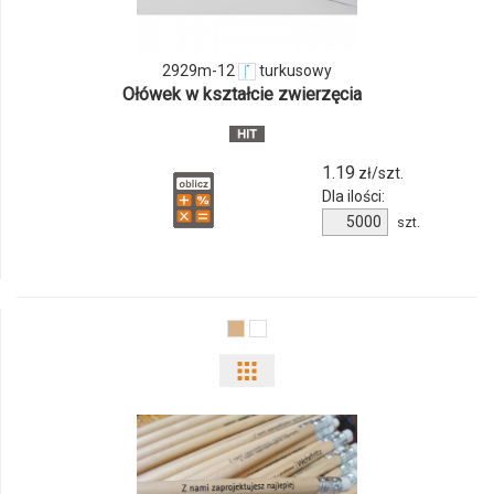
2929m-
12
2929m-12
turkusowy
Ołówek w kształcie zwierzęcia
1.19
zł/szt.
Dla ilości:
Ilość
szt.
produktu
2929m-
12
Pokaż
odmiany
i