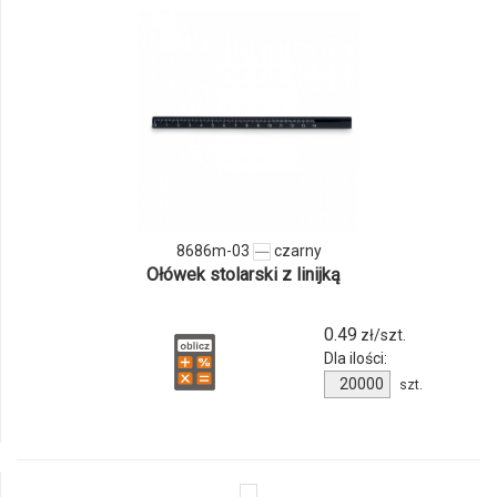
odmiany
i
ilości
produktu
8686m-
03
8686m-03
czarny
Ołówek stolarski z linijką
0.49
zł/szt.
Dla ilości:
Ilość
szt.
produktu
8686m-
03