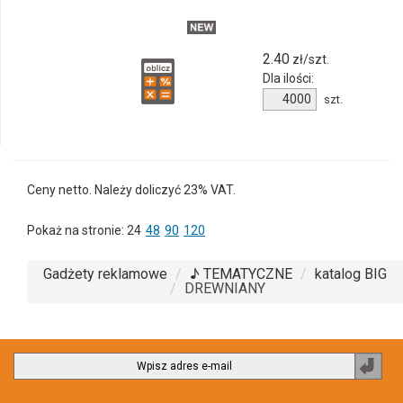
2.40
zł/szt.
Dla ilości:
Ilość
szt.
produktu
2257m-
06
Ceny netto. Należy doliczyć 23% VAT.
Pokaż na stronie:
24
48
90
120
Gadżety reklamowe
♪ TEMATYCZNE
katalog BIG
DREWNIANY
Zapi
do
newsl