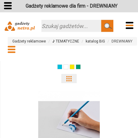
Gadżety reklamowe dla firm - DREWNIANY
Szukaj
Gadżety reklamowe
♪ TEMATYCZNE
katalog BIG
DREWNIANY
Pokaż
odmiany
i
ilości
produktu