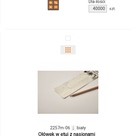
Dla ilości:
Ilość
szt.
produktu
2248m-
40
Pokaż
odmiany
i
ilości
produktu
2257m-
06
2257m-06
biały
Ołówek w etui z nasionami