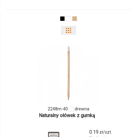
8687m-
06
Pokaż
odmiany
i
ilości
produktu
2248m-
40
2248m-40
drewna
Naturalny ołówek z gumką
0.19
zł/szt.