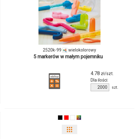
ilości
produktu
2520k-
99
2520k-99
wielokolorowy
5 markerów w małym pojemniku
4.78
zł/szt.
Dla ilości:
Ilość
szt.
produktu
2520k-
99
Pokaż