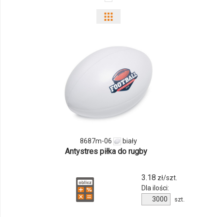
Pokaż
odmiany
i
ilości
produktu
8687m-
06
8687m-06
biały
Antystres piłka do rugby
3.18
zł/szt.
Dla ilości:
Ilość
szt.
produktu