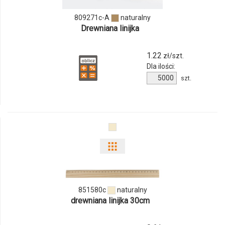
A
809271c-A
naturalny
Drewniana linijka
1.22
zł/szt.
Dla ilości:
Ilość
szt.
produktu
809271c-
A
Pokaż
odmiany
i
851580c
naturalny
drewniana linijka 30cm
ilości