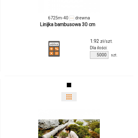
40
6725m-40
drewna
Linijka bambusowa 30 cm
1.92
zł/szt.
Dla ilości:
Ilość
szt.
produktu
6725m-
40
Pokaż
odmiany
i
ilości