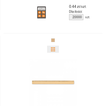
0.44
zł/szt.
Dla ilości:
Ilość
szt.
produktu
2917m-
40
Pokaż
odmiany
i
ilości
produktu
2918m-
40