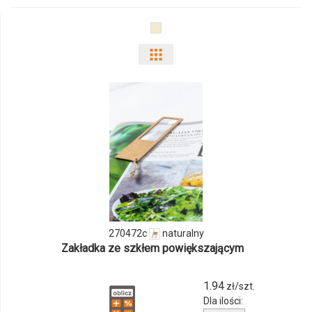
Pokaż
odmiany
i
ilości
produktu
270472c
270472c
naturalny
Zakładka ze szkłem powiększającym
1.94
zł/szt.
Dla ilości: