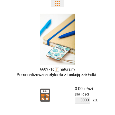
Pokaż
odmiany
i
ilości
produktu
660971c
660971c
naturalny
Personalizowana etykieta z funkcją zakładki
3.00
zł/szt.
Dla ilości:
Ilość
szt.
produktu
660971c