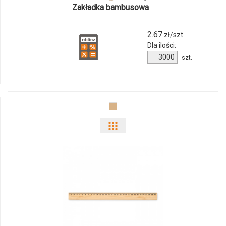
Zakładka bambusowa
2.67
zł/szt.
Dla ilości:
Ilość
szt.
produktu
853771c
Pokaż
odmiany
i
ilości
produktu
6725m-