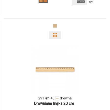
Ilość
szt.
produktu
270472c
Pokaż
odmiany
i
ilości
produktu
2917m-
40
2917m-40
drewna
Drewniana linijka 20 cm