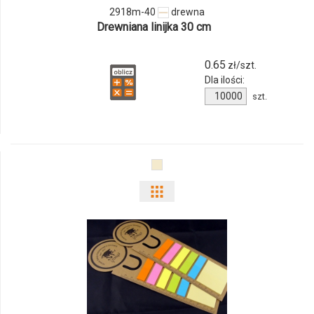
2918m-40
drewna
Drewniana linijka 30 cm
0.65
zł/szt.
Dla ilości:
Ilość
szt.
produktu
2918m-
40
Pokaż
odmiany
i
ilości
produktu