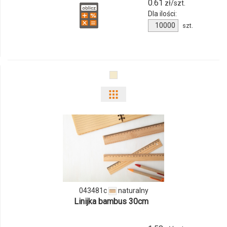
produktu
0.61
zł/szt.
Dla ilości:
851580c
Ilość
szt.
produktu
851580c
Pokaż
odmiany
i
ilości
produktu
043481c
naturalny
043481c
Linijka bambus 30cm