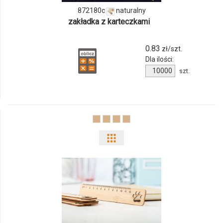
872180c
naturalny
872180c
zakładka z karteczkami
0.83
zł/szt.
Dla ilości:
Ilość
szt.
produktu
872180c
Pokaż
odmiany
i
ilości
produktu