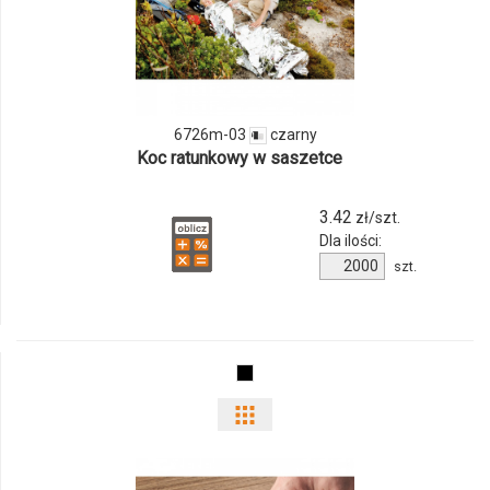
produktu
6726m-
03
6726m-03
czarny
Koc ratunkowy w saszetce
3.42
zł/szt.
Dla ilości:
Ilość
szt.
produktu
6726m-
03
Pokaż
odmiany