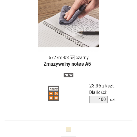
i
ilości
produktu
6727m-
03
6727m-03
czarny
Zmazywalny notes A5
23.36
zł/szt.
Dla ilości:
Ilość
szt.
produktu
6727m-
03