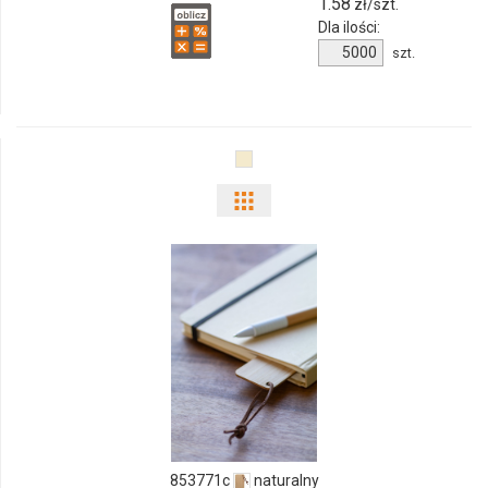
1.58
zł/szt.
Dla ilości:
Ilość
szt.
produktu
043481c
Pokaż
odmiany
i
ilości
produktu
853771c
853771c
naturalny