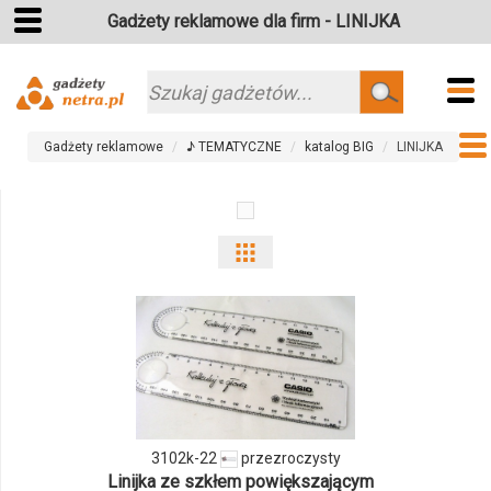
Gadżety reklamowe dla firm - LINIJKA
Szukaj
Gadżety reklamowe
♪ TEMATYCZNE
katalog BIG
LINIJKA
Pokaż
odmiany
i
ilości
produktu
3102k-22
przezroczysty
3102k-
Linijka ze szkłem powiększającym