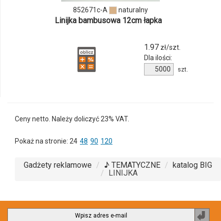
852671c-A
naturalny
852671c-
Linijka bambusowa 12cm łapka
A
1.97
zł/szt.
Dla ilości:
Ilość
szt.
produktu
852671c-
A
Ceny netto. Należy doliczyć 23% VAT.
Pokaż na stronie:
24
48
90
120
Gadżety reklamowe
♪ TEMATYCZNE
katalog BIG
LINIJKA
Zapi