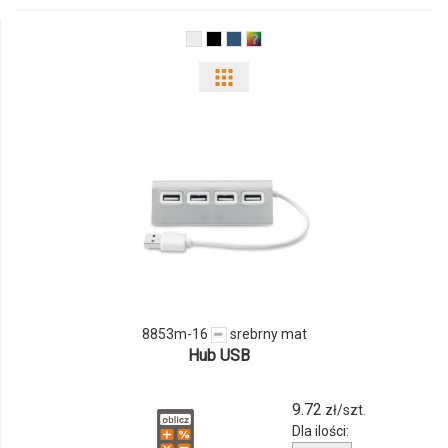
03
Pokaż
odmiany
i
ilości
produktu
8853m-
16
8853m-16
srebrny mat
Hub USB
9.72
zł/szt.
Dla ilości: