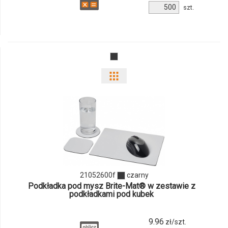
Ilość
szt.
produktu
21059800f
Pokaż
odmiany
i
ilości
produktu
21052600f
czarny
21052600f
Podkładka pod mysz Brite-Mat® w zestawie z
podkładkami pod kubek
9.96
zł/szt.