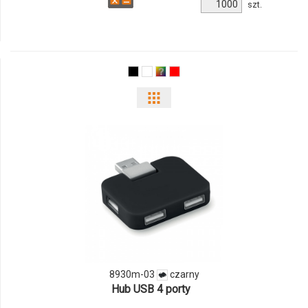
Ilość
szt.
produktu
8853m-
16
Pokaż
odmiany
i
ilości
produktu
8930m-
03
8930m-03
czarny
Hub USB 4 porty