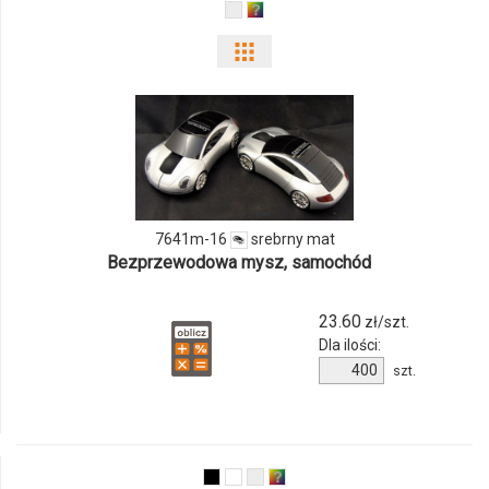
Pokaż
odmiany
i
ilości
produktu
7641m-16
srebrny mat
Bezprzewodowa mysz, samochód
7641m-
16
23.60
zł/szt.
Dla ilości:
Ilość
szt.
produktu
7641m-
16