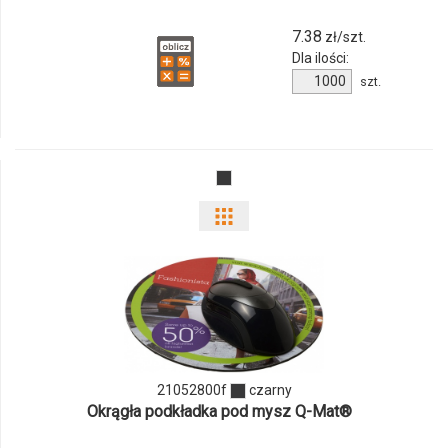
7.38
zł/szt.
Dla ilości:
Ilość
szt.
produktu
21052700f
Pokaż
odmiany
i
ilości
produktu
21052800f
czarny
Okrągła podkładka pod mysz Q-Mat®
21052800f