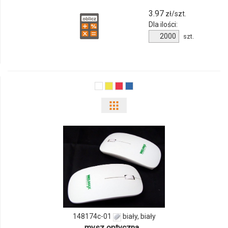
3.97
zł/szt.
Dla ilości:
Ilość
szt.
produktu
8930m-
03
Pokaż
odmiany
i
ilości
produktu
148174c-
148174c-01
biały, biały
01
mysz optyczna