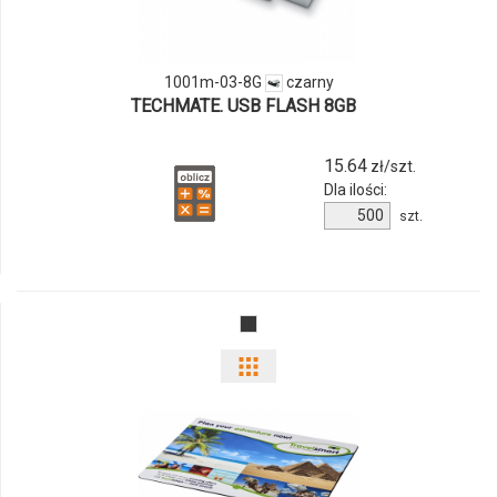
1001m-
03-
1001m-03-8G
czarny
8G
TECHMATE. USB FLASH 8GB
15.64
zł/szt.
Dla ilości:
Ilość
szt.
produktu
1001m-
03-
8G
Pokaż
odmiany
i