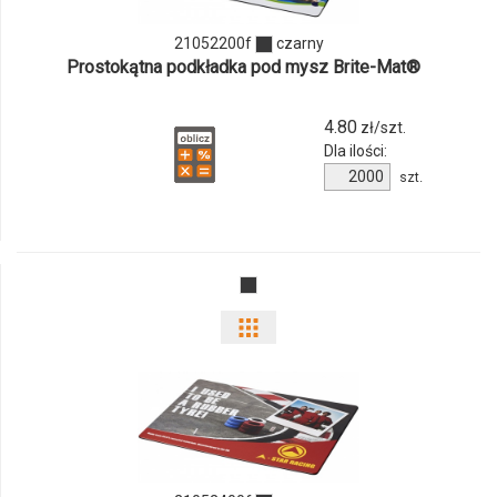
ilości
21052200f
czarny
produktu
Prostokątna podkładka pod mysz Brite-Mat®
21052200f
4.80
zł/szt.
Dla ilości:
Ilość
szt.
produktu
21052200f
Pokaż
odmiany
i
ilości