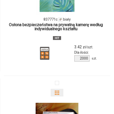
837771c
837771c
biały
Osłona bezpieczeństwa na prywatną kamerę według
indywidualnego kształtu
3.42
zł/szt.
Dla ilości:
Ilość
szt.
produktu
837771c
Pokaż
odmiany
i