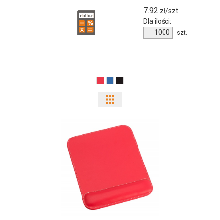
05
7.92
zł/szt.
Dla ilości:
Ilość
szt.
produktu
113778c-
05
Pokaż
odmiany
i
ilości
produktu
135773c-
05