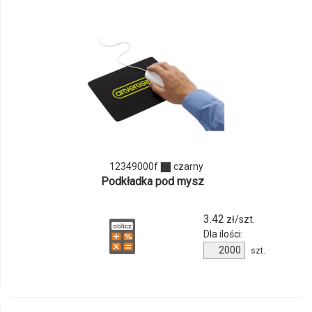
odmiany
i
ilości
produktu
12349000f
12349000f
czarny
Podkładka pod mysz
3.42
zł/szt.
Dla ilości:
Ilość
szt.
produktu
12349000f