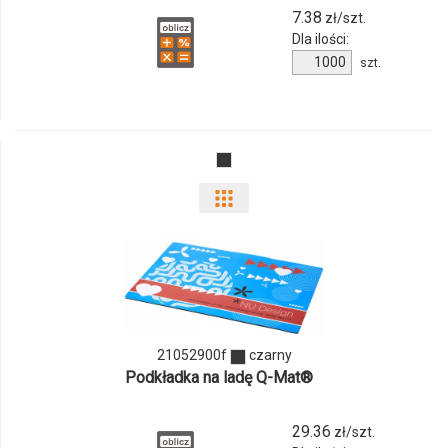
7.38
zł/szt.
Dla ilości:
Ilość
szt.
produktu
21052800f
Pokaż
odmiany
i
ilości
21052900f
czarny
produktu
Podkładka na ladę Q-Mat®
21052900f
29.36
zł/szt.