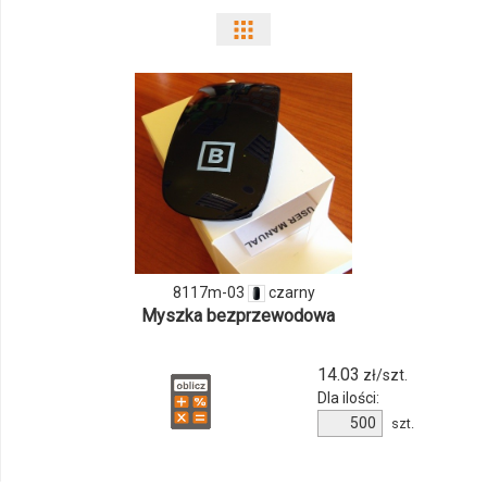
Pokaż
odmiany
i
ilości
produktu
8117m-
03
8117m-03
czarny
Myszka bezprzewodowa
14.03
zł/szt.
Dla ilości:
Ilość
szt.
produktu
8117m-