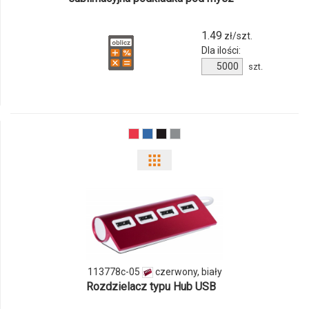
1.49
zł/szt.
Dla ilości:
Ilość
szt.
produktu
241081c
Pokaż
odmiany
i
ilości
produktu
113778c-05
czerwony, biały
Rozdzielacz typu Hub USB
113778c-