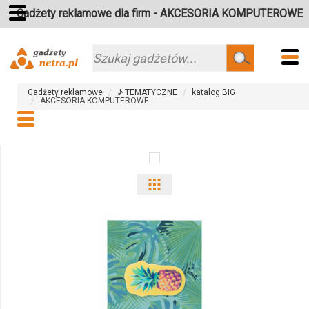
Gadżety reklamowe dla firm - AKCESORIA KOMPUTEROWE
Szukaj
Gadżety reklamowe
♪ TEMATYCZNE
katalog BIG
AKCESORIA KOMPUTEROWE
Pokaż
odmiany
i
ilości
produktu