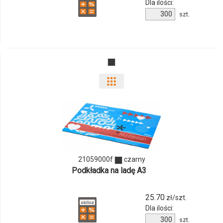
Dla ilości:
Ilość
szt.
produktu
21052900f
Pokaż
odmiany
i
ilości
21059000f
czarny
produktu
Podkładka na ladę A3
21059000f
25.70
zł/szt.
Dla ilości:
Ilość
szt.