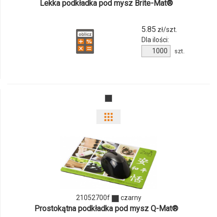
Lekka podkładka pod mysz Brite-Mat®
21052500f
5.85
zł/szt.
Dla ilości:
Ilość
szt.
produktu
21052500f
Pokaż
odmiany
i
ilości
produktu
21052700f
czarny
Prostokątna podkładka pod mysz Q-Mat®
21052700f