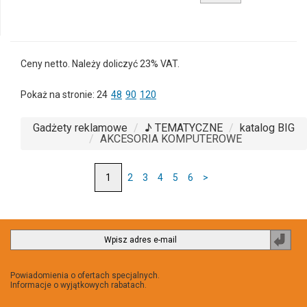
produktu
190078c-
01
Ceny netto. Należy doliczyć 23% VAT.
Pokaż na stronie:
24
48
90
120
Gadżety reklamowe
♪ TEMATYCZNE
katalog BIG
AKCESORIA KOMPUTEROWE
2
3
4
5
6
>
Zapi
do
newsl
Powiadomienia o ofertach specjalnych.
Informacje o wyjątkowych rabatach.