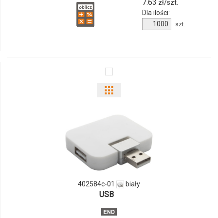
7.63
zł/szt.
Dla ilości:
Ilość
szt.
produktu
21059300f
Pokaż
odmiany
i
ilości
produktu
402584c-01
biały
402584c-
USB
01