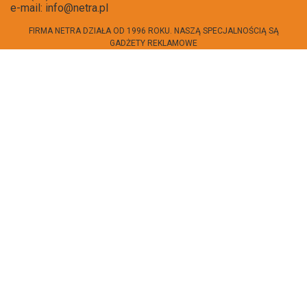
e-mail:
info@netra.pl
FIRMA NETRA DZIAŁA OD 1996 ROKU. NASZĄ SPECJALNOŚCIĄ SĄ
GADŻETY REKLAMOWE