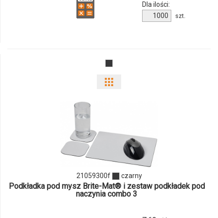
Dla ilości:
Ilość
szt.
produktu
21052600f
Pokaż
odmiany
i
ilości
produktu
21059300f
czarny
21059300f
Podkładka pod mysz Brite-Mat® i zestaw podkładek pod
naczynia combo 3