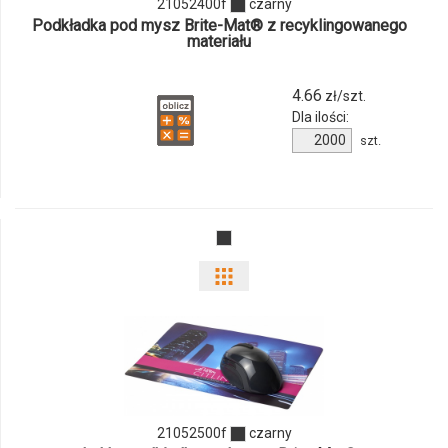
21052400f
czarny
produktu
Podkładka pod mysz Brite-Mat® z recyklingowanego
materiału
21052400f
4.66
zł/szt.
Dla ilości:
Ilość
szt.
produktu
21052400f
Pokaż
odmiany
i
ilości
21052500f
czarny
produktu