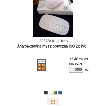
ilości
produktu
180872c-
01
180872c-01
biały
Antybakteryjna mysz optyczna ISO 22196
12.48
zł/szt.
Dla ilości:
Ilość
szt.
produktu
180872c-
01
Pokaż