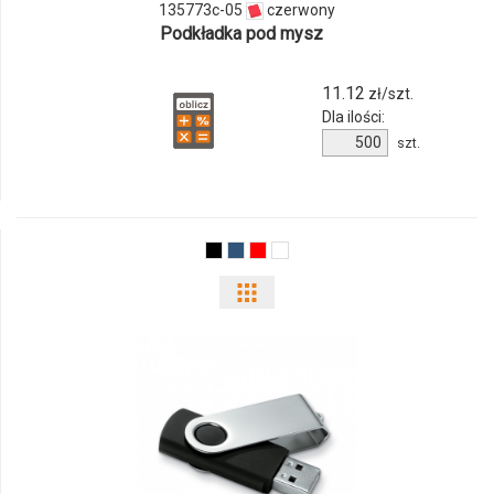
135773c-05
czerwony
Podkładka pod mysz
11.12
zł/szt.
Dla ilości:
Ilość
szt.
produktu
135773c-
05
Pokaż
odmiany
i
ilości
produktu