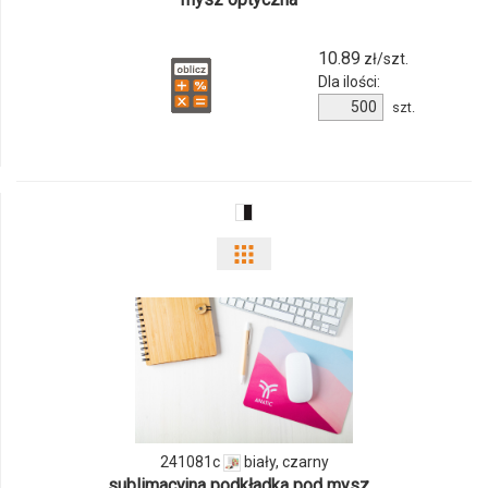
10.89
zł/szt.
Dla ilości:
Ilość
szt.
produktu
148174c-
01
Pokaż
odmiany
i
ilości
produktu
241081c
biały, czarny
241081c
sublimacyjna podkładka pod mysz