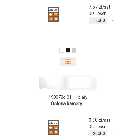
7.57
zł/szt.
Dla ilości:
Ilość
szt.
produktu
402584c-
01
Pokaż
odmiany
i
190078c-01
biały
ilości
Osłona kamery
produktu
0.30
zł/szt.
190078c-
Dla ilości:
Ilość
01
szt.