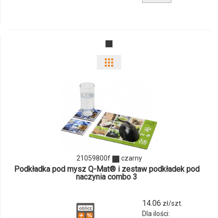
produktu
21059000f
Pokaż
odmiany
i
ilości
produktu
21059800f
21059800f
czarny
Podkładka pod mysz Q-Mat® i zestaw podkładek pod
naczynia combo 3
14.06
zł/szt.
Dla ilości: