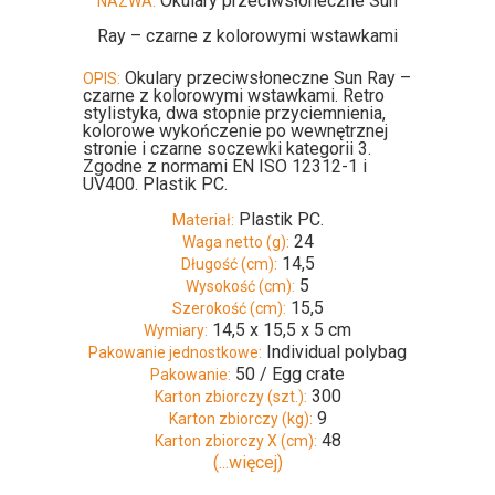
Okulary przeciwsłoneczne Sun
NAZWA:
Ray – czarne z kolorowymi wstawkami
Okulary przeciwsłoneczne Sun Ray –
OPIS:
czarne z kolorowymi wstawkami. Retro
stylistyka, dwa stopnie przyciemnienia,
kolorowe wykończenie po wewnętrznej
stronie i czarne soczewki kategorii 3.
Zgodne z normami EN ISO 12312-1 i
UV400. Plastik PC.
Plastik PC.
Materiał:
24
Waga netto (g):
14,5
Długość (cm):
5
Wysokość (cm):
15,5
Szerokość (cm):
14,5 x 15,5 x 5 cm
Wymiary:
Individual polybag
Pakowanie jednostkowe:
50 / Egg crate
Pakowanie:
300
Karton zbiorczy (szt.):
9
Karton zbiorczy (kg):
48
Karton zbiorczy X (cm):
(...więcej)