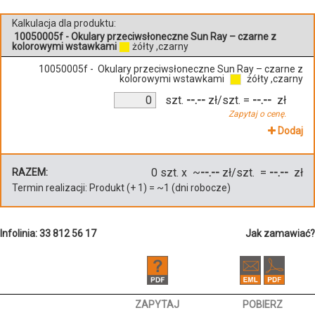
Kalkulacja dla produktu:
10050005f - Okulary przeciwsłoneczne Sun Ray – czarne z
kolorowymi wstawkami
żółty ,czarny
10050005f - Okulary przeciwsłoneczne Sun Ray – czarne z
kolorowymi wstawkami
żółty ,czarny
szt.
--.--
zł/szt.
=
--.--
zł
Zapytaj o cenę.
Dodaj
0
szt. x ~
--.--
zł/szt. =
--.--
zł
RAZEM:
Termin realizacji:
Produkt
(+
1
)
= ~
1
(dni robocze)
Infolinia: 33 812 56 17
Jak zamawiać?
ZAPYTAJ
POBIERZ