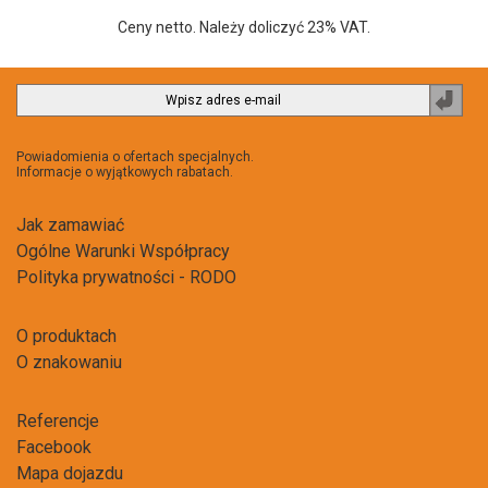
Ceny netto. Należy doliczyć 23% VAT.
Zapi
do
newsl
Powiadomienia o ofertach specjalnych.
Informacje o wyjątkowych rabatach.
Jak zamawiać
Ogólne Warunki Współpracy
Polityka prywatności - RODO
O produktach
O znakowaniu
Referencje
Facebook
Mapa dojazdu