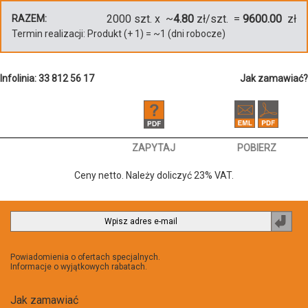
2000
szt. x ~
4.80
zł/szt. =
9600.00
zł
RAZEM:
Termin realizacji:
Produkt
(+
1
)
= ~
1
(dni robocze)
Infolinia: 33 812 56 17
Jak zamawiać?
ZAPYTAJ
POBIERZ
Ceny netto. Należy doliczyć 23% VAT.
Zapi
do
newsl
Powiadomienia o ofertach specjalnych.
Informacje o wyjątkowych rabatach.
Jak zamawiać