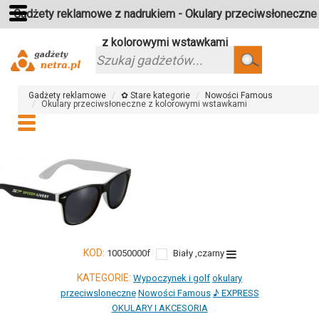
Gadżety reklamowe z nadrukiem - Okulary przeciwsłoneczne
z kolorowymi wstawkami
Szukaj
Gadżety reklamowe
✿ Stare kategorie
Nowości Famous
Okulary przeciwsłoneczne z kolorowymi wstawkami
KOD:
10050000f
Biały ,czarny
KATEGORIE:
Wypoczynek i golf
okulary
przeciwsloneczne
Nowości Famous
♪ EXPRESS
OKULARY I AKCESORIA