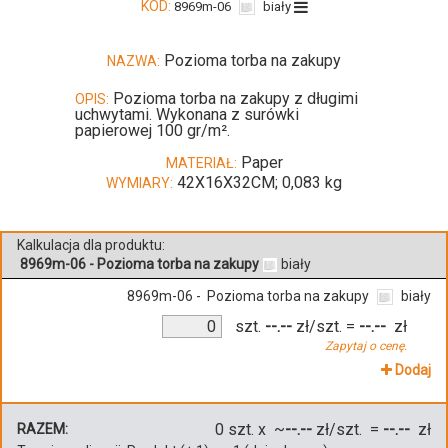
KOD:
8969m-06
biały
Pozioma torba na zakupy
NAZWA:
Pozioma torba na zakupy z długimi
OPIS:
uchwytami. Wykonana z surówki
papierowej 100 gr/m².
Paper
MATERIAŁ:
42X16X32CM; 0,083 kg
WYMIARY:
Kalkulacja dla produktu:
8969m-06 - Pozioma torba na zakupy
biały
8969m-06 - Pozioma torba na zakupy
biały
szt.
--.--
zł/szt.
=
--.--
zł
Zapytaj o cenę.
Dodaj
0
szt. x ~
--.--
zł/szt. =
--.--
zł
RAZEM: