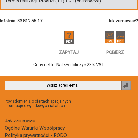
Termin realizacji:
Produkt
(+
1
)
= ~
1
(dni robocze)
Infolinia: 33 812 56 17
Jak zamawiać?
ZAPYTAJ
POBIERZ
Ceny netto. Należy doliczyć 23% VAT.
Zapi
do
newsl
Powiadomienia o ofertach specjalnych.
Informacje o wyjątkowych rabatach.
Jak zamawiać
Ogólne Warunki Współpracy
Polityka prywatności - RODO