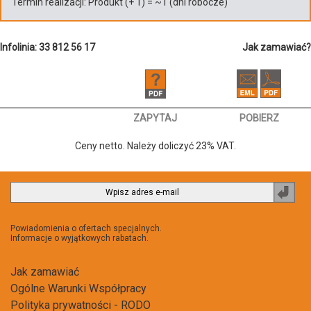
Termin realizacji:
Produkt
(+
1
)
= ~
1
(dni robocze)
Infolinia: 33 812 56 17
Jak zamawiać?
ZAPYTAJ
POBIERZ
Ceny netto. Należy doliczyć 23% VAT.
Zapi
do
newsl
Powiadomienia o ofertach specjalnych.
Informacje o wyjątkowych rabatach.
Jak zamawiać
Ogólne Warunki Współpracy
Polityka prywatności - RODO