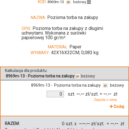
KOD:
8969m-13
beżowy
Pozioma torba na zakupy
NAZWA:
Pozioma torba na zakupy z długimi
OPIS:
uchwytami. Wykonana z surówki
papierowej 100 gr/m².
Paper
MATERIAŁ:
42X16X32CM; 0,083 kg
WYMIARY:
Kalkulacja dla produktu:
8969m-13 - Pozioma torba na zakupy
beżowy
8969m-13 - Pozioma torba na zakupy
beżowy
szt.
--.--
zł/szt.
=
--.--
zł
Zapytaj o cenę.
Dodaj
0
szt. x ~
--.--
zł/szt. =
--.--
zł
RAZEM: