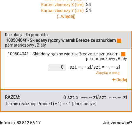
54
Karton zbiorczy X (cm):
54
Karton zbiorczy Y (cm):
(...więcej)
Kalkulacja dla produktu:
10050404f - Składany ręczny wiatrak Breeze ze sznurkiem
pomarańczowy , Biały
10050404f - Składany ręczny wiatrak Breeze ze sznurkiem
pomarańczowy , Biały
szt.
--.--
zł/szt.
=
--.--
zł
Zapytaj o cenę.
Dodaj
0
szt. x ~
--.--
zł/szt. =
--.--
zł
RAZEM:
Termin realizacji:
Produkt
(+
1
)
= ~
1
(dni robocze)
Infolinia: 33 812 56 17
Jak zamawiać?