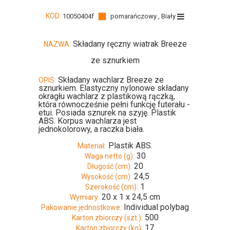
KOD:
10050404f
pomarańczowy , Biały
Składany ręczny wiatrak Breeze
NAZWA:
ze sznurkiem
Składany wachlarz Breeze ze
OPIS:
sznurkiem. Elastyczny nylonowe składany
okragłu wachlarz z plastikową rączką,
która równocześnie pełni funkcję futerału -
etui. Posiada sznurek na szyję. Plastik
ABS. Korpus wachlarza jest
jednokolorowy, a raczka biała.
Plastik ABS.
Materiał:
30
Waga netto (g):
20
Długość (cm):
24,5
Wysokość (cm):
1
Szerokość (cm):
20 x 1 x 24,5 cm
Wymiary:
Individual polybag
Pakowanie jednostkowe:
500
Karton zbiorczy (szt.):
17
Karton zbiorczy (kg):