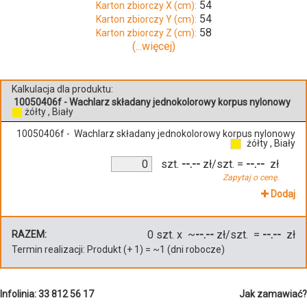
54
Karton zbiorczy X (cm):
54
Karton zbiorczy Y (cm):
58
Karton zbiorczy Z (cm):
(...więcej)
Kalkulacja dla produktu:
10050406f - Wachlarz składany jednokolorowy korpus nylonowy
żółty , Biały
10050406f - Wachlarz składany jednokolorowy korpus nylonowy
żółty , Biały
szt.
--.--
zł/szt.
=
--.--
zł
Zapytaj o cenę.
Dodaj
0
szt. x ~
--.--
zł/szt. =
--.--
zł
RAZEM:
Termin realizacji:
Produkt
(+
1
)
= ~
1
(dni robocze)
Infolinia: 33 812 56 17
Jak zamawiać?