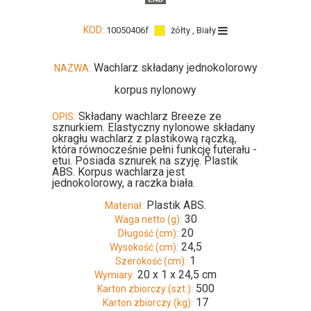
KOD:
10050406f
żółty , Biały
Wachlarz składany jednokolorowy
NAZWA:
korpus nylonowy
Składany wachlarz Breeze ze
OPIS:
sznurkiem. Elastyczny nylonowe składany
okragłu wachlarz z plastikową rączką,
która równocześnie pełni funkcję futerału -
etui. Posiada sznurek na szyję. Plastik
ABS. Korpus wachlarza jest
jednokolorowy, a raczka biała.
Plastik ABS.
Materiał:
30
Waga netto (g):
20
Długość (cm):
24,5
Wysokość (cm):
1
Szerokość (cm):
20 x 1 x 24,5 cm
Wymiary:
500
Karton zbiorczy (szt.):
17
Karton zbiorczy (kg):