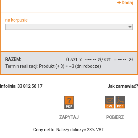
Dodaj
na korpusie:
0
szt. x ~
--.--
zł/szt. =
--.--
zł
RAZEM:
Termin realizacji:
Produkt
(+
3
)
= ~
3
(dni robocze)
Infolinia: 33 812 56 17
Jak zamawiać?
ZAPYTAJ
POBIERZ
Ceny netto. Należy doliczyć 23% VAT.