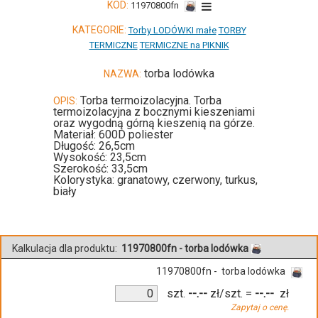
KOD:
11970800fn
KATEGORIE:
Torby LODÓWKI małe
TORBY
TERMICZNE
TERMICZNE na PIKNIK
torba lodówka
NAZWA:
Torba termoizolacyjna. Torba
OPIS:
termoizolacyjna z bocznymi kieszeniami
oraz wygodną górną kieszenią na górze.
Materiał: 600D poliester
Długość: 26,5cm
Wysokość: 23,5cm
Szerokość: 33,5cm
Kolorystyka: granatowy, czerwony, turkus,
biały
Kalkulacja dla produktu:
11970800fn - torba lodówka
11970800fn - torba lodówka
szt.
--.--
zł/szt.
=
--.--
zł
Zapytaj o cenę.