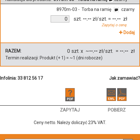
8970m-03 - Torba na ramię
czarny
szt.
--.--
zł/szt.
=
--.--
zł
Zapytaj o cenę.
Dodaj
0
szt. x ~
--.--
zł/szt. =
--.--
zł
RAZEM:
Termin realizacji:
Produkt
(+
1
)
= ~
1
(dni robocze)
Infolinia: 33 812 56 17
Jak zamawiać?
ZAPYTAJ
POBIERZ
Ceny netto. Należy doliczyć 23% VAT.