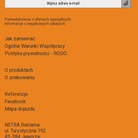
Zapi
do
newsl
Powiadomienia o ofertach specjalnych.
Informacje o wyjątkowych rabatach.
Jak zamawiać
Ogólne Warunki Współpracy
Polityka prywatności - RODO
O produktach
O znakowaniu
Referencje
Facebook
Mapa dojazdu
NETRA Reklama
ul. Turystyczna 192
43-384 Jaworze