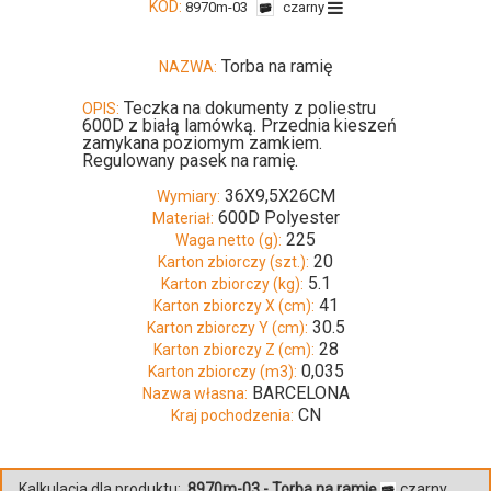
KOD:
8970m-03
czarny
Torba na ramię
NAZWA:
Teczka na dokumenty z poliestru
OPIS:
600D z białą lamówką. Przednia kieszeń
zamykana poziomym zamkiem.
Regulowany pasek na ramię.
36X9,5X26CM
Wymiary:
600D Polyester
Materiał:
225
Waga netto (g):
20
Karton zbiorczy (szt.):
5.1
Karton zbiorczy (kg):
41
Karton zbiorczy X (cm):
30.5
Karton zbiorczy Y (cm):
28
Karton zbiorczy Z (cm):
0,035
Karton zbiorczy (m3):
BARCELONA
Nazwa własna:
CN
Kraj pochodzenia:
Kalkulacja dla produktu:
8970m-03 - Torba na ramię
czarny