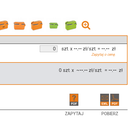
szt.
x
--.--
zł/szt.
=
--.--
zł
Zapytaj o cenę.
0
szt. x ~
--.--
zł/szt. =
--.--
zł
ZAPYTAJ
POBIERZ