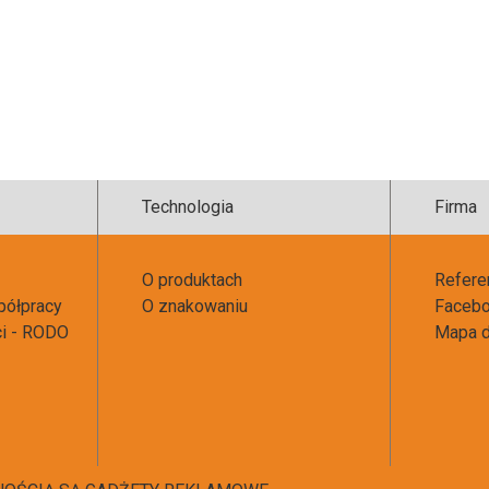
Technologia
Firma
O produktach
Refere
półpracy
O znakowaniu
Faceb
ci - RODO
Mapa d