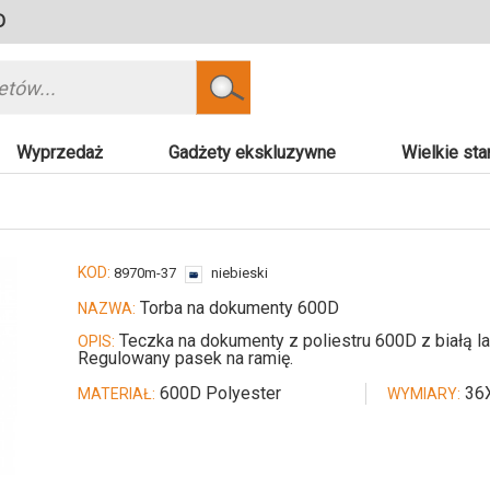
D
Szukaj
Wyprzedaż
Gadżety ekskluzywne
Wielkie sta
KOD:
8970m-37
niebieski
Torba na dokumenty 600D
NAZWA:
Teczka na dokumenty z poliestru 600D z białą
OPIS:
Regulowany pasek na ramię.
600D Polyester
36X
MATERIAŁ:
WYMIARY: