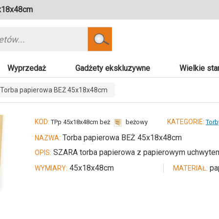
5x18x48cm
Szukaj
Wyprzedaż
Gadżety ekskluzywne
Wielkie sta
Torba papierowa BEŻ 45x18x48cm
KOD:
KATEGORIE:
TPp 45x18x48cm beż
beżowy
Torb
Torba papierowa BEŻ 45x18x48cm
NAZWA:
SZARA torba papierowa z papierowym uchwytem 
OPIS:
45x18x48cm
pa
WYMIARY:
MATERIAŁ: