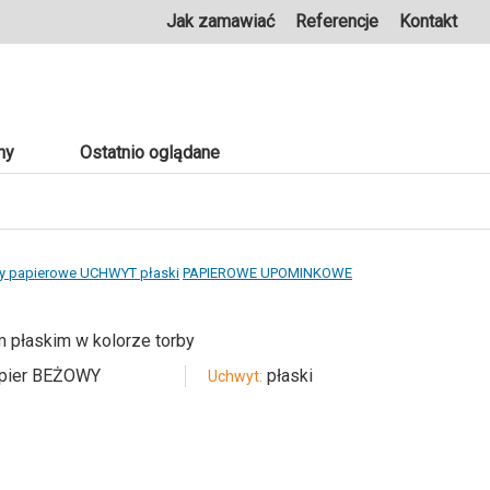
Jak zamawiać
Referencje
Kontakt
ny
Ostatnio oglądane
y papierowe UCHWYT płaski
PAPIEROWE UPOMINKOWE
płaskim w kolorze torby
pier BEŻOWY
płaski
Uchwyt: