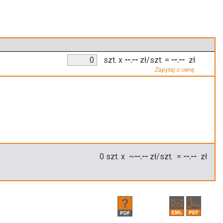
szt.
x
--.--
zł/szt.
=
--.--
zł
Zapytaj o cenę.
0
szt. x ~
--.--
zł/szt. =
--.--
zł