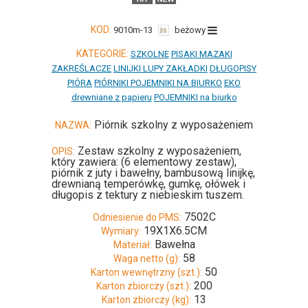
KOD:
9010m-13
beżowy
KATEGORIE:
SZKOLNE
PISAKI MAZAKI
ZAKREŚLACZE
LINIJKI LUPY ZAKŁADKI
DŁUGOPISY
PIÓRA
PIÓRNIKI POJEMNIKI NA BIURKO
EKO
drewniane z papieru
POJEMNIKI na biurko
Piórnik szkolny z wyposażeniem
NAZWA:
Zestaw szkolny z wyposażeniem,
OPIS:
który zawiera: (6 elementowy zestaw),
piórnik z juty i bawełny, bambusową linijkę,
drewnianą temperówkę, gumkę, ołówek i
długopis z tektury z niebieskim tuszem.
7502C
Odniesienie do PMS:
19X1X6.5CM
Wymiary:
Bawełna
Materiał:
58
Waga netto (g):
50
Karton wewnętrzny (szt.):
200
Karton zbiorczy (szt.):
13
Karton zbiorczy (kg):