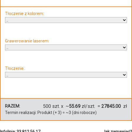
Tłoczenie z kolorem:
Grawerowanie laserem:
Tłoczenie:
500
szt. x ~
55.69
zł/szt. =
27845.00
zł
RAZEM:
Termin realizacji:
Produkt
(+
3
)
= ~
3
(dni robocze)
Infolinia: 33 812 56 17
Jak zamawiać?