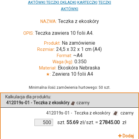
AKTÓWKI TECZKI OKŁADKI
KARTECZKI
TECZKI
AKTÓWKI
Teczka z ekoskóry
NAZWA:
Teczka zawiera 10 folii A4.
OPIS:
Na zamówienie
Produkt:
24,5 x 32 x 1 cm (A4)
Rozmiar:
~A4
Format:
0.350
Waga (kg):
Ekoskóra Nebraska
Materiał:
Zawiera 10 folii A4
★:
Minimalna ilość zamówienia hurtowego: 50 szt.
Kalkulacja dla produktu:
412019s-01 - Teczka z ekoskóry
czarny
412019s-01 - Teczka z ekoskóry
czarny
szt.
55.69
zł/szt.
=
27845.00
zł
Dodaj