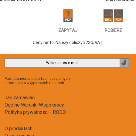
ZAPYTAJ
POBIERZ
Ceny netto. Należy doliczyć 23% VAT.
Zapi
do
newsl
Powiadomienia o ofertach specjalnych.
Informacje o wyjątkowych rabatach.
Jak zamawiać
Ogólne Warunki Współpracy
Polityka prywatności - RODO
O produktach
O znakowaniu