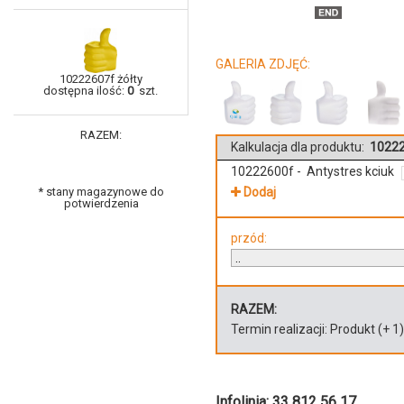
GALERIA ZDJĘĆ:
10222607f żółty
dostępna ilość:
0
szt.
RAZEM:
Kalkulacja dla produktu:
102226
10222600f - Antystres kciuk
* stany magazynowe do
Dodaj
potwierdzenia
przód:
RAZEM:
Termin realizacji:
Produkt
(+
1
Infolinia: 33 812 56 17