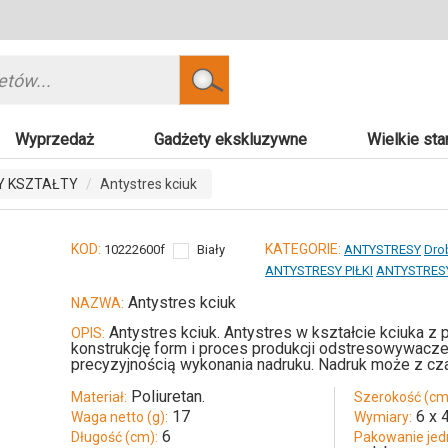
Szukaj
Wyprzedaż
Gadżety ekskluzywne
Wielkie sta
Y KSZTAŁTY
Antystres kciuk
KOD:
KATEGORIE:
10222600f
Biały
ANTYSTRESY
Dro
ANTYSTRESY PIŁKI
ANTYSTRES
Antystres kciuk
NAZWA:
Antystres kciuk. Antystres w kształcie kciuka 
OPIS:
konstrukcję form i proces produkcji odstresowywacze
precyzyjnością wykonania nadruku. Nadruk może z cza
Poliuretan.
Materiał:
Szerokość (cm
17
6 x 
Waga netto (g):
Wymiary:
6
Długość (cm):
Pakowanie jed