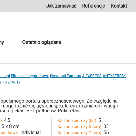
Jak zamawiać
Referencje
Kontakt
ny
Ostatnio oglądane
biazgi
Piłeczki antystresowe
Nowości Famous
♪ EXPRESS
ANTYSTRESY
Y KSZTAŁTY
z popularnego portalu społecznościowego. Ze względu na
 mogą różnić się gęstością, kolorem, rozmiarem, wagą i
sem pękać. Bez półtonów. Poliuretan.
4,5
5
):
Karton zbiorczy (kg):
4,5 x 8 cm
33
Karton zbiorczy X (cm):
Individual
56
nostkowe:
Karton zbiorczy Y (cm):