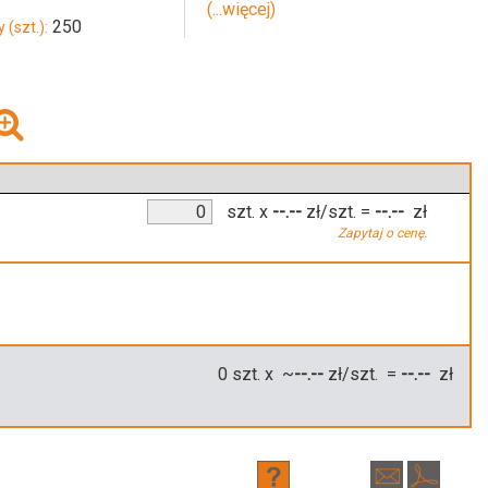
(...więcej)
250
 (szt.):
szt.
x
--.--
zł/szt.
=
--.--
zł
Zapytaj o cenę.
0
szt. x ~
--.--
zł/szt. =
--.--
zł