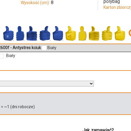
polybag
8
Wysokość (cm):
Karton zbiorczy
00f - Antystres kciuk
Biały
Biały
)
= ~
1
(dni robocze)
Jak zamawiać?