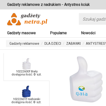
Gadżety reklamowe z nadrukiem - Antystres kciuk
Gadżety masowe
Popularne
Nowości
Gadżety reklamowe
DLA DZIECI
ZABAWKI
ANTYSTRES
10222600f Biały
dostępna ilość:
0
szt.
10222601f niebieski
dostępna ilość:
0
szt.