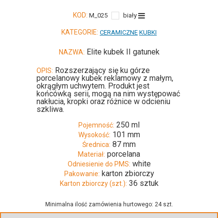
KOD:
M_025
biały
KATEGORIE:
CERAMICZNE
KUBKI
Elite kubek II gatunek
NAZWA:
Rozszerzający się ku górze
OPIS:
porcelanowy kubek reklamowy z małym,
okrągłym uchwytem. Produkt jest
końcówką serii, mogą na nim występować
nakłucia, kropki oraz różnice w odcieniu
szkliwa.
250 ml
Pojemność:
101 mm
Wysokość:
87 mm
Średnica:
porcelana
Materiał:
white
Odniesienie do PMS:
karton zbiorczy
Pakowanie:
36 sztuk
Karton zbiorczy (szt.):
Minimalna ilość zamówienia hurtowego: 24 szt.