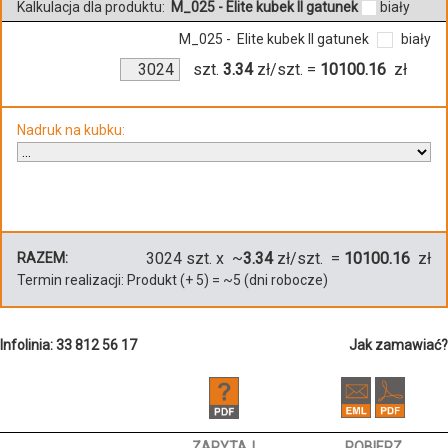
Kalkulacja dla produktu:
M_025 - Elite kubek II gatunek
biały
M_025 - Elite kubek II gatunek
biały
szt.
3.34
zł/szt.
=
10100.16
zł
Nadruk na kubku:
3024
szt. x ~
3.34
zł/szt. =
10100.16
zł
RAZEM:
Termin realizacji:
Produkt
(+
5
)
= ~
5
(dni robocze)
Infolinia: 33 812 56 17
Jak zamawiać?
ZAPYTAJ
POBIERZ