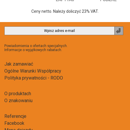
Ceny netto. Należy doliczyć 23% VAT.
Zapi
do
newsl
Powiadomienia o ofertach specjalnych.
Informacje o wyjątkowych rabatach.
Jak zamawiać
Ogólne Warunki Współpracy
Polityka prywatności - RODO
O produktach
O znakowaniu
Referencje
Facebook