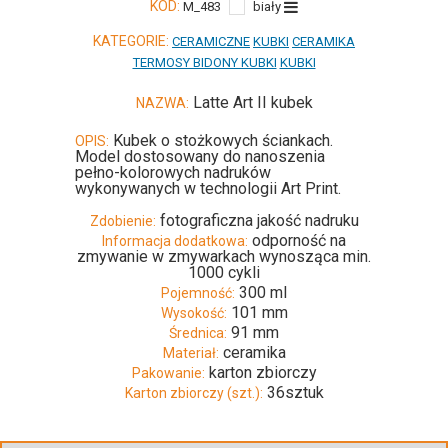
KOD:
M_483
biały
KATEGORIE:
CERAMICZNE
KUBKI
CERAMIKA
TERMOSY BIDONY KUBKI
KUBKI
Latte Art II kubek
NAZWA:
Kubek o stożkowych ściankach.
OPIS:
Model dostosowany do nanoszenia
pełno-kolorowych nadruków
wykonywanych w technologii Art Print.
fotograficzna jakość nadruku
Zdobienie:
odporność na
Informacja dodatkowa:
zmywanie w zmywarkach wynosząca min.
1000 cykli
300 ml
Pojemność:
101 mm
Wysokość:
91 mm
Średnica:
ceramika
Materiał:
karton zbiorczy
Pakowanie:
36sztuk
Karton zbiorczy (szt.):