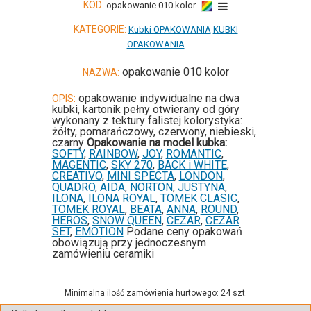
KOD:
opakowanie 010 kolor
KATEGORIE:
Kubki OPAKOWANIA
KUBKI
OPAKOWANIA
opakowanie 010 kolor
NAZWA:
opakowanie indywidualne na dwa
OPIS:
kubki, kartonik pełny otwierany od góry
wykonany z tektury falistej kolorystyka:
żółty, pomarańczowy, czerwony, niebieski,
czarny
Opakowanie na model kubka:
SOFTY
,
RAINBOW
,
JOY
,
ROMANTIC
,
MAGENTIC
,
SKY 270
,
BACK i WHITE
,
CREATIVO
,
MINI SPECTA
,
LONDON
,
QUADRO
,
AIDA
,
NORTON
,
JUSTYNA
,
ILONA
,
ILONA ROYAL
,
TOMEK CLASIC
,
TOMEK ROYAL
,
BEATA
,
ANNA
,
ROUND
,
HEROS
,
SNOW QUEEN
,
CEZAR
,
CEZAR
SET
,
EMOTION
Podane ceny opakowań
obowiązują przy jednoczesnym
zamówieniu ceramiki
Minimalna ilość zamówienia hurtowego: 24 szt.