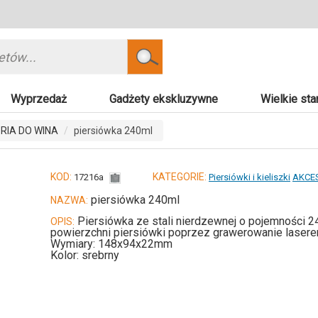
Szukaj
Wyprzedaż
Gadżety ekskluzywne
Wielkie sta
RIA DO WINA
piersiówka 240ml
KOD:
KATEGORIE:
17216a
Piersiówki i kieliszki
AKCE
piersiówka 240ml
NAZWA:
Piersiówka ze stali nierdzewnej o pojemności 
OPIS:
powierzchni piersiówki poprzez grawerowanie lasere
Wymiary: 148x94x22mm
Kolor: srebrny