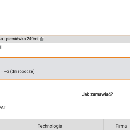
a - piersiówka 240ml
)
= ~
3
(dni robocze)
Jak zamawiać?
VAT.
Technologia
Firma