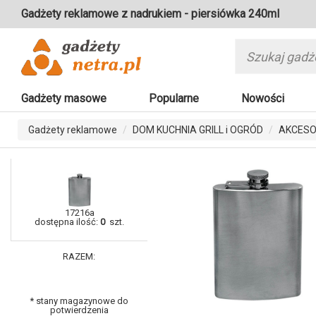
Gadżety reklamowe z nadrukiem - piersiówka 240ml
Gadżety masowe
Popularne
Nowości
Gadżety reklamowe
DOM KUCHNIA GRILL i OGRÓD
AKCESO
17216a
dostępna ilość:
0
szt.
RAZEM:
* stany magazynowe do
potwierdzenia