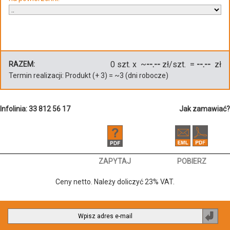
0
szt. x ~
--.--
zł/szt. =
--.--
zł
RAZEM:
Termin realizacji:
Produkt
(+
3
)
= ~
3
(dni robocze)
Infolinia: 33 812 56 17
Jak zamawiać?
ZAPYTAJ
POBIERZ
Ceny netto. Należy doliczyć 23% VAT.
Zapi
do