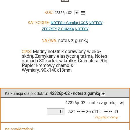
KOD:
42326p-02
KATEGORIE:
NOTES z Gumką i COŚ
NOTESY
ZESZYTY
Z GUMKĄ
NOTESY
notes z gumką
NAZWA:
Modny notatnik oprawiony w eko-
OPIS:
skórę. Zamykany elastyczną taśmą. Notes
posiada 80 kartek w kratkę. Gramatura 70g.
Papier kremowy chamois.
Wymiary: 90x140x13mm
Kalkulacja dla produktu:
42326p-02 - notes z gumką
42326p-02 - notes z gumką
szt.
--.--
zł/szt.
=
--.--
zł
Zapytaj o cenę.
na powierzchni: