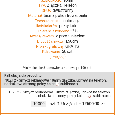
10mm
SZEROKOŚĆ:
Złączka, Telefon
TYP:
dwustronny
DRUK:
taśma poliestrowa, biała
Materiał:
sublimacja
Technika druku:
pełny kolor
Ilość kolorów:
±2%
Tolerancja kolorów:
z przesunięciem
Awers/Rewers:
±50cm
Długość smyczy:
GRATIS
Projekt graficzny:
50szt.
Pakowanie:
(...więcej)
Minimalna ilość zamówienia hurtowego: 100 szt.
Kalkulacja dla produktu:
10ZT2 - Smycz reklamowa 10mm, złączka, uchwyt na telefon,
nadruk dwustronny, pełny kolor
sublimacja
10ZT2 - Smycz reklamowa 10mm, złączka, uchwyt na telefon,
nadruk dwustronny, pełny kolor
sublimacja
szt.
1.26
zł/szt.
=
12600.00
zł