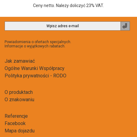
Ceny netto. Należy doliczyć 23% VAT.
Zapi
do
newsl
Powiadomienia o ofertach specjalnych.
Informacje o wyjątkowych rabatach.
Jak zamawiać
Ogólne Warunki Współpracy
Polityka prywatności - RODO
O produktach
O znakowaniu
Referencje
Facebook
Mapa dojazdu