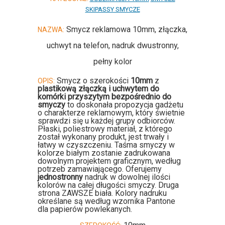
SKIPASSY SMYCZE
Smycz reklamowa 10mm, złączka,
NAZWA:
uchwyt na telefon, nadruk dwustronny,
pełny kolor
Smycz o szerokości
10mm
z
OPIS:
plastikową złączką i uchwytem do
komórki przyszytym bezpośrednio do
smyczy
to doskonała propozycja gadżetu
o charakterze reklamowym, który świetnie
sprawdzi się u każdej grupy odbiorców.
Płaski, poliestrowy materiał, z którego
został wykonany produkt, jest trwały i
łatwy w czyszczeniu. Taśma smyczy w
kolorze białym zostanie zadrukowana
dowolnym projektem graficznym, według
potrzeb zamawiającego. Oferujemy
jednostronny
nadruk w dowolnej ilości
kolorów na całej długości smyczy. Druga
strona ZAWSZE biała. Kolory nadruku
określane są według wzornika Pantone
dla papierów powlekanych.