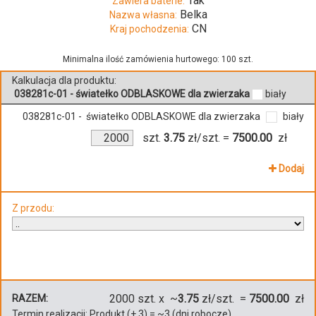
Tak
Zawiera baterie:
Belka
Nazwa własna:
CN
Kraj pochodzenia:
Minimalna ilość zamówienia hurtowego: 100 szt.
Kalkulacja dla produktu:
038281c-01 - światełko ODBLASKOWE dla zwierzaka
biały
038281c-01 - światełko ODBLASKOWE dla zwierzaka
biały
szt.
3.75
zł/szt.
=
7500.00
zł
Dodaj
Z przodu:
2000
szt. x ~
3.75
zł/szt. =
7500.00
zł
RAZEM:
Termin realizacji:
Produkt
(+
3
)
= ~
3
(dni robocze)