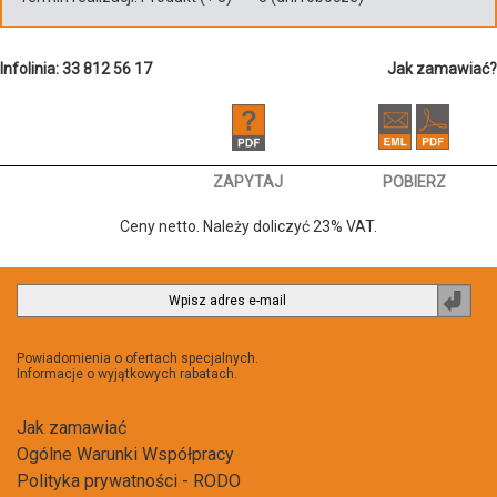
Infolinia: 33 812 56 17
Jak zamawiać?
ZAPYTAJ
POBIERZ
Ceny netto. Należy doliczyć 23% VAT.
Zapi
do
newsl
Powiadomienia o ofertach specjalnych.
Informacje o wyjątkowych rabatach.
Jak zamawiać
Ogólne Warunki Współpracy
Polityka prywatności - RODO