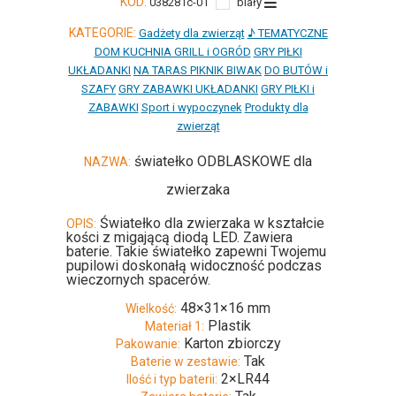
KOD:
038281c-01
biały
KATEGORIE:
Gadżety dla zwierząt
♪ TEMATYCZNE
DOM KUCHNIA GRILL i OGRÓD
GRY PIŁKI
UKŁADANKI
NA TARAS PIKNIK BIWAK
DO BUTÓW i
SZAFY
GRY ZABAWKI UKŁADANKI
GRY PIŁKI i
ZABAWKI
Sport i wypoczynek
Produkty dla
zwierząt
światełko ODBLASKOWE dla
NAZWA:
zwierzaka
Światełko dla zwierzaka w kształcie
OPIS:
kości z migającą diodą LED. Zawiera
baterie. Takie światełko zapewni Twojemu
pupilowi doskonałą widoczność podczas
wieczornych spacerów.
48×31×16 mm
Wielkość:
Plastik
Materiał 1:
Karton zbiorczy
Pakowanie:
Tak
Baterie w zestawie:
2×LR44
Ilość i typ baterii: