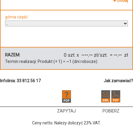
Dodaj
górna część:
0
szt. x ~
--.--
zł/szt. =
--.--
zł
RAZEM:
Termin realizacji:
Produkt
(+
1
)
= ~
1
(dni robocze)
Infolinia: 33 812 56 17
Jak zamawiać?
ZAPYTAJ
POBIERZ
Ceny netto. Należy doliczyć 23% VAT.