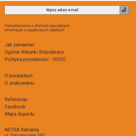
Zapi
do
newsl
Powiadomienia o ofertach specjalnych.
Informacje o wyjątkowych rabatach.
Jak zamawiać
Ogólne Warunki Współpracy
Polityka prywatności - RODO
O produktach
O znakowaniu
Referencje
Facebook
Mapa dojazdu
NETRA Reklama
ul. Turystyczna 192