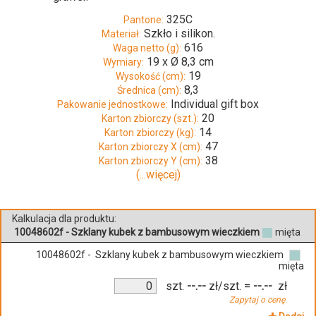
325C
Pantone:
Szkło i silikon.
Materiał:
616
Waga netto (g):
19 x Ø 8,3 cm
Wymiary:
19
Wysokość (cm):
8,3
Średnica (cm):
Individual gift box
Pakowanie jednostkowe:
20
Karton zbiorczy (szt.):
14
Karton zbiorczy (kg):
47
Karton zbiorczy X (cm):
38
Karton zbiorczy Y (cm):
(...więcej)
Kalkulacja dla produktu:
10048602f - Szklany kubek z bambusowym wieczkiem
mięta
10048602f - Szklany kubek z bambusowym wieczkiem
mięta
szt.
--.--
zł/szt.
=
--.--
zł
Zapytaj o cenę.