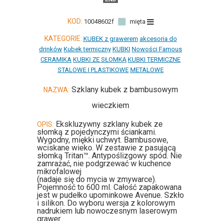
KOD:
10048602f
mięta
KATEGORIE:
KUBEK z grawerem
akcesoria do
drinków
Kubek termiczny
KUBKI
Nowości Famous
CERAMIKA
KUBKI ZE SŁOMKĄ
KUBKI TERMICZNE
STALOWE I PLASTIKOWE
METALOWE
Szklany kubek z bambusowym
NAZWA:
wieczkiem
Ekskluzywny szklany kubek ze
OPIS:
słomką z pojedynczymi ściankami.
Wygodny, miękki uchwyt. Bambusowe,
wciskane wieko. W zestawie z pasującą
słomką Tritan™. Antypoślizgowy spód. Nie
zamrażać, nie podgrzewać w kuchence
mikrofalowej
(nadaje się do mycia w zmywarce).
Pojemność to 600 ml. Całość zapakowana
jest w pudełko upominkowe Avenue. Szkło
i silikon. Do wyboru wersja z kolorowym
nadrukiem lub nowoczesnym laserowym
grawer.